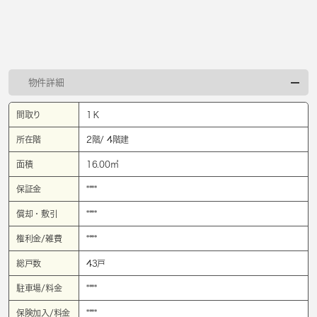
物件詳細
間取り
1Ｋ
所在階
2階/ 4階建
面積
16.00㎡
保証金
****
償却・敷引
****
権利金/雑費
****
総戸数
43戸
駐車場/料金
****
保険加入/料金
****