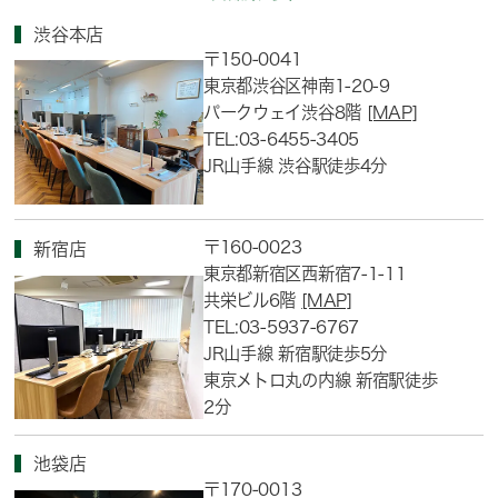
渋谷本店
〒150-0041
東京都渋谷区神南1-20-9
パークウェイ渋谷8階
[MAP]
TEL:03-6455-3405
JR山手線 渋谷駅徒歩4分
〒160-0023
新宿店
東京都新宿区西新宿7-1-11
共栄ビル6階
[MAP]
TEL:03-5937-6767
JR山手線 新宿駅徒歩5分
東京メトロ丸の内線 新宿駅徒歩
2分
池袋店
〒170-0013