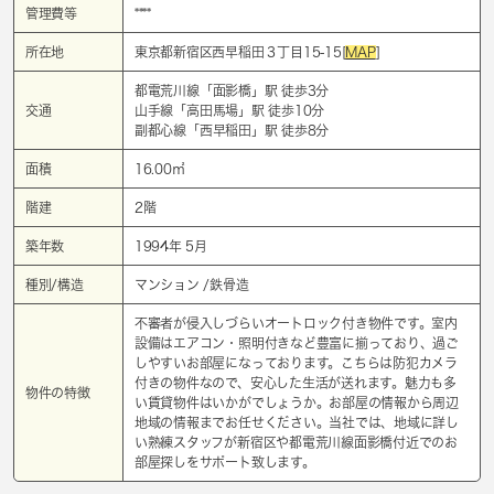
管理費等
****
所在地
東京都新宿区西早稲田３丁目15-15[
MAP
]
都電荒川線「
面影橋
」駅 徒歩3分
交通
山手線「
高田馬場
」駅 徒歩10分
副都心線「
西早稲田
」駅 徒歩8分
面積
16.00㎡
階建
2階
築年数
1994年 5月
種別/構造
マンション /鉄骨造
不審者が侵入しづらいオートロック付き物件です。室内
設備はエアコン・照明付きなど豊富に揃っており、過ご
しやすいお部屋になっております。こちらは防犯カメラ
付きの物件なので、安心した生活が送れます。魅力も多
物件の特徴
い賃貸物件はいかがでしょうか。お部屋の情報から周辺
地域の情報までお任せください。当社では、地域に詳し
い熟練スタッフが新宿区や都電荒川線面影橋付近でのお
部屋探しをサポート致します。