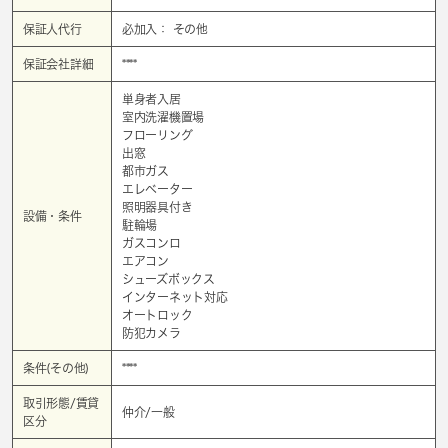
保証人代行
必加入： その他
保証会社詳細
****
単身者入居
室内洗濯機置場
フローリング
出窓
都市ガス
エレベーター
照明器具付き
設備・条件
駐輪場
ガスコンロ
エアコン
シューズボックス
インターネット対応
オートロック
防犯カメラ
条件(その他)
****
取引形態/賃貸
仲介/一般
区分