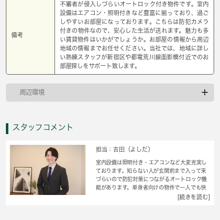
不審者が侵入しづらいオートロック付き物件です。室内
設備はエアコン・照明付きなど豊富に揃っており、過ご
しやすいお部屋になっております。こちらは防犯カメラ
付きの物件なので、安心した生活が送れます。魅力も多
備考
い賃貸物件はいかがでしょうか。お部屋の情報から周辺
地域の情報までお任せください。当社では、地域に詳し
い熟練スタッフが新宿区や都電荒川線面影橋付近でのお
部屋探しをサポート致します。
周辺環境
スタッフコメント
担当：吉田（よしだ）
室内設備は照明付き・エアコンなど大変充実し
ております。知らない人が玄関前まで入って来
づらいので防犯対策につながるオートロック機
能があります。単身者向けの物件で一人でも快
適に暮らせるお住まいです。空き家の物件で
[続きを読む]
す。防犯カメラが設置されているため、いざと
いう時も録画内容を利用できる安心感がありま