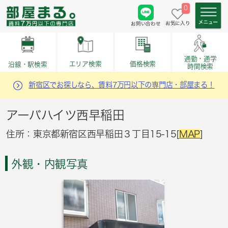
0
お気に入り
お問い合わせ
通勤・通学
価格検索
エリア検索
沿線・駅検索
時間検索
新宿区でお探しなら、賃料7万円以下の専門店・部屋まる！
アーバハイツ西早稲田
住所：東京都新宿区西早稲田３丁目15-15[
MAP
]
外観・内観写真