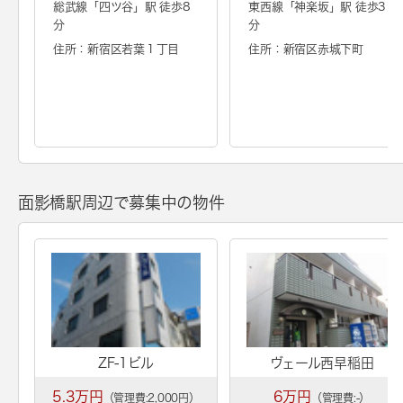
総武線「
四ツ谷
」駅 徒歩8
東西線「
神楽坂
」駅 徒歩3
分
分
住所：新宿区若葉１丁目
住所：新宿区赤城下町
面影橋駅周辺で募集中の物件
ZF-1ビル
ヴェール西早稲田
5.3万円
6万円
（管理費:2,000円）
（管理費:-）