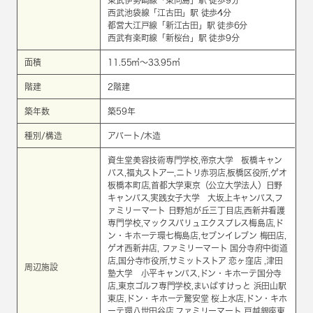
東武伊勢崎線
「
東向島
」駅 徒歩9分
西武池袋線
「
江古田
」駅 徒歩4分
都営大江戸線
「
新江古田
」駅 徒歩6分
西武有楽町線
「
新桜台
」駅 徒歩9分
面積
11.55㎡～33.95㎡
階建
2階建
築年数
築59年
種別/構造
アパート/木造
資生堂美容技術専門学校,帝京大学 板橋キャン
パス,福丸ストアー,ニトリ赤羽店,板橋区役所,ゲオ
板橋本町店,首都大学東京（公立大学法人）日野
キャンパス,実践女子大学 大坂上キャンパス,フ
ァミリーマート 日野旭が丘三丁目店,西新井看護
専門学校,マックスバリュエクスプレス梅島店,ド
ン・キホーテ環七梅島店,セブンイレブン 梅田店,
ゲオ西新井店, ファミリーマート 国分寺府中街道
店,国分寺市役所,サミットストア 恋ヶ窪店 ,津田
周辺施設
塾大学 小平キャンパス,ドン・キホーテ国分寺
店,東京ゴルフ専門学校,まいばすけっと 浜田山駅
東店,ドン・キホーテ驚安堂 桜上水店,ドン・キホ
ーテ環八世田谷店,ファミリーマート 戸越銀座東