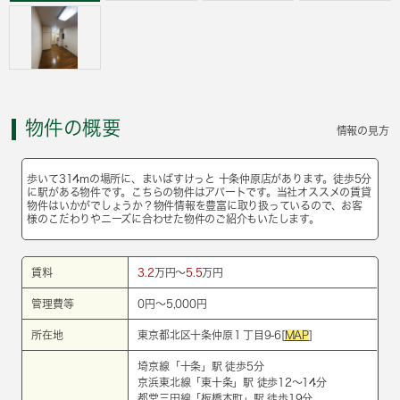
物件の概要
情報の見方
歩いて314mの場所に、まいばすけっと 十条仲原店があります。徒歩5分
に駅がある物件です。こちらの物件はアパートです。当社オススメの賃貸
物件はいかがでしょうか？物件情報を豊富に取り扱っているので、お客
様のこだわりやニーズに合わせた物件のご紹介もいたします。
賃料
3.2
万円～
5.5
万円
管理費等
0円～5,000円
所在地
東京都北区十条仲原１丁目9-6[
MAP
]
埼京線
「
十条
」駅 徒歩5分
京浜東北線
「
東十条
」駅 徒歩12～14分
都営三田線
「
板橋本町
」駅 徒歩19分