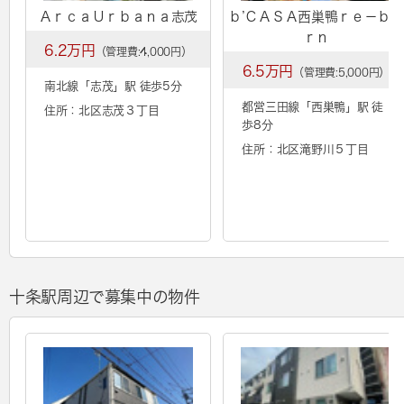
ＡｒｃａＵｒｂａｎａ志茂
ｂ’ＣＡＳＡ西巣鴨ｒｅ－ｂｏ
ｒｎ
6.2万円
（管理費:4,000円）
6.5万円
（管理費:5,000円）
南北線「
志茂
」駅 徒歩5分
都営三田線「
西巣鴨
」駅 徒
住所：北区志茂３丁目
歩8分
住所：北区滝野川５丁目
十条駅周辺で募集中の物件