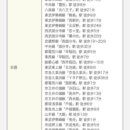
中央線
「
豊田
」駅 徒歩8分
八高線
「
北八王子
」駅 徒歩21分
東武伊勢崎線
「
梅島
」駅 徒歩9分
東武伊勢崎線
「
西新井
」駅 徒歩17分
東武伊勢崎線
「
五反野
」駅 徒歩24分
西武国分寺線
「
恋ヶ窪
」駅 徒歩5分
西武国分寺線
「
鷹の台
」駅 徒歩20分
武蔵野線
「
西国分寺
」駅 徒歩19～20分
中央線
「
国分寺
」駅 徒歩32分
都電荒川線
「
早稲田
」駅 徒歩5分
東西線
「
早稲田
」駅 徒歩7分
副都心線
「
西早稲田
」駅 徒歩9～10分
交通
東武東上線
「
北池袋
」駅 徒歩8分
京急久里浜線
「
京急久里浜
」駅 徒歩17分
京急久里浜線
「
ＹＲＰ野比
」駅 徒歩36分
都電荒川線
「
面影橋
」駅 徒歩7分
京王井の頭線
「
浜田山
」駅 徒歩7分
京王井の頭線
「
高井戸
」駅 徒歩13分
京王井の頭線
「
西永福
」駅 徒歩17分
都営浅草線
「
戸越
」駅 徒歩6分
東急池上線
「
戸越銀座
」駅 徒歩8分
山手線
「
大崎
」駅 徒歩13分
東武伊勢崎線
「
曳舟
」駅 徒歩1分
京成押上線
「
京成曳舟
」駅 徒歩5分