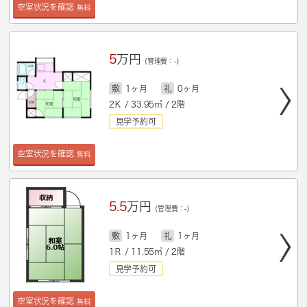
空室状況を確認
無料
5
万円
(管理費：-)
敷
1ヶ月
礼
0ヶ月
2Ｋ / 33.95㎡ / 2階
見学予約可
空室状況を確認
無料
5.5
万円
(管理費：-)
敷
1ヶ月
礼
1ヶ月
1Ｒ / 11.55㎡ / 2階
見学予約可
空室状況を確認
無料