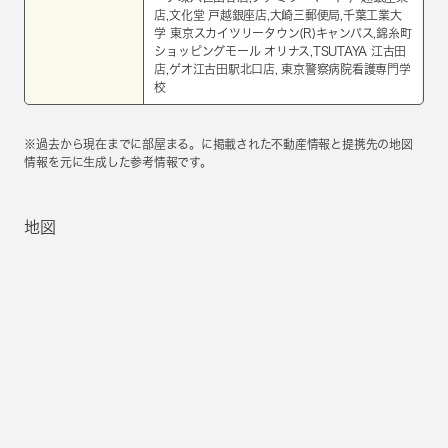
店,文化堂 戸越銀座店,大崎三郵便局,千葉工業大
学 東京スカイツリータウン(R)キャンパス,錦糸町
ショッピングモール オリナス,TSUTAYA 江古田
店,ゲオ江古田駅北口店, 東京警察病院看護専門学
校
※過去から現在までに部屋まる。に掲載された不動産情報と提携先の地図
情報を元に生成した参考情報です。
地図