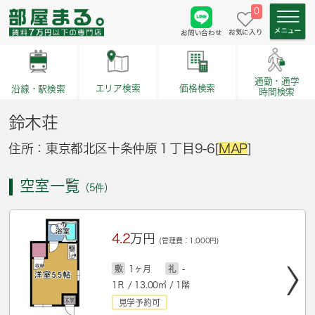
0
お気に入り
お問い合わせ
通勤・通学
価格検索
エリア検索
沿線・駅検索
時間検索
鈴木荘
住所：東京都北区十条仲原１丁目9-6[
MAP
]
空室一覧
（5件）
4.2
万円
(管理費：1,000円)
敷
1ヶ月
礼
-
1Ｒ / 13.00㎡ / 1階
見学予約可