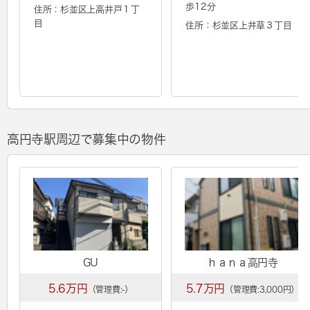
歩12分
住所：杉並区上高井戸１丁
目
住所：杉並区上井草３丁目
高円寺駅周辺で募集中の物件
GU
ｈａｎａ高円寺
5.6万円
5.7万円
（管理費:-）
（管理費:3,000円）