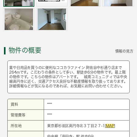
物件の概要
情報の見方
薬や日用品を買うのに便利なココカラファイン 阿佐谷中杉通り店まで
264mです。こだわりの条件として多い、駅徒歩6分の物件です。最上階
の物件です。こちらの物件はアパートです。 城南コミュニティでは中央
線高円寺に近く、交通アクセス良好な不動産情報を取り扱っております。
詳細情報などが気になるのであれば、お気軽にお問い合わせください。
賃料
****
管理費等
****
所在地
東京都杉並区高円寺北３丁目２７-1[
MAP
]
中央線
「
高円寺
」駅 徒歩6分