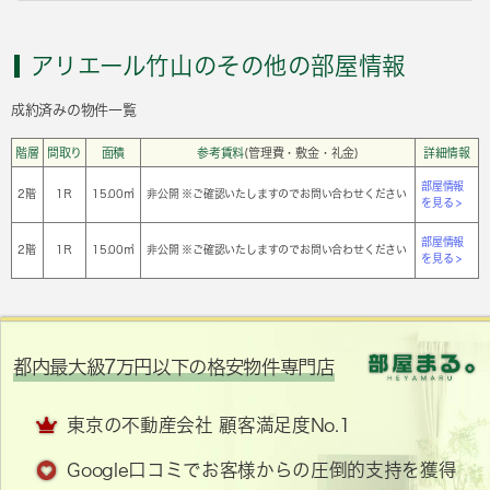
アリエール竹山のその他の部屋情報
成約済みの物件一覧
階層
間取り
面積
参考賃料
(管理費・敷金・礼金)
詳細情報
部屋情報
2階
1Ｒ
15.00㎡
非公開 ※ご確認いたしますのでお問い合わせください
を見る >
部屋情報
2階
1Ｒ
15.00㎡
非公開 ※ご確認いたしますのでお問い合わせください
を見る >
都内最大級7万円以下の格安物件専門店
東京の不動産会社 顧客満足度No.1
Google口コミでお客様からの圧倒的支持を獲得