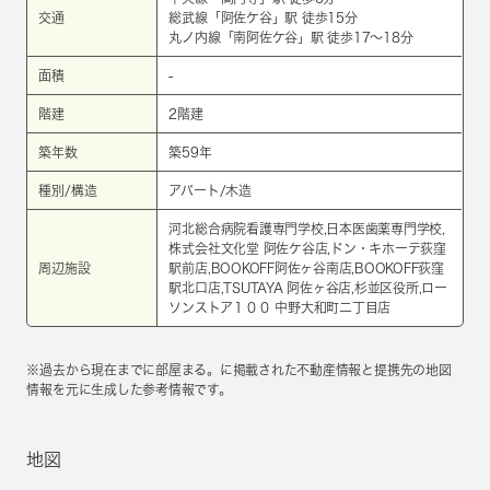
交通
総武線
「
阿佐ケ谷
」駅 徒歩15分
丸ノ内線
「
南阿佐ケ谷
」駅 徒歩17～18分
面積
-
階建
2階建
築年数
築59年
種別/構造
アパート/木造
河北総合病院看護専門学校,日本医歯薬専門学校,
株式会社文化堂 阿佐ケ谷店,ドン・キホーテ荻窪
周辺施設
駅前店,BOOKOFF阿佐ヶ谷南店,BOOKOFF荻窪
駅北口店,TSUTAYA 阿佐ヶ谷店,杉並区役所,ロー
ソンストア１００ 中野大和町二丁目店
※過去から現在までに部屋まる。に掲載された不動産情報と提携先の地図
情報を元に生成した参考情報です。
地図