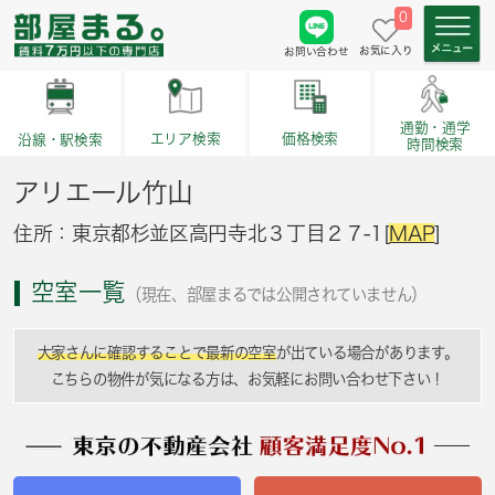
0
お気に入り
お問い合わせ
通勤・通学
価格検索
エリア検索
沿線・駅検索
時間検索
アリエール竹山
住所：東京都杉並区高円寺北３丁目２７-1[
MAP
]
空室一覧
（現在、部屋まるでは公開されていません）
大家さんに確認することで最新の空室
が出ている場合があります。
こちらの物件が気になる方は、お気軽にお問い合わせ下さい！