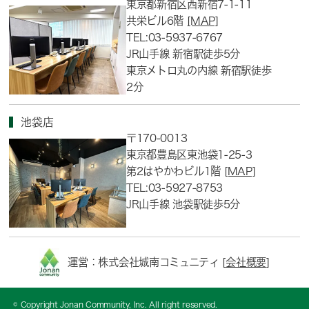
東京都新宿区西新宿7-1-11
共栄ビル6階
[MAP]
TEL:03-5937-6767
JR山手線 新宿駅徒歩5分
東京メトロ丸の内線 新宿駅徒歩
2分
池袋店
〒170-0013
東京都豊島区東池袋1-25-3
第2はやかわビル1階
[MAP]
TEL:03-5927-8753
JR山手線 池袋駅徒歩5分
運営：株式会社城南コミュニティ [
会社概要
]
© Copyright Jonan Community, Inc. All right reserved.