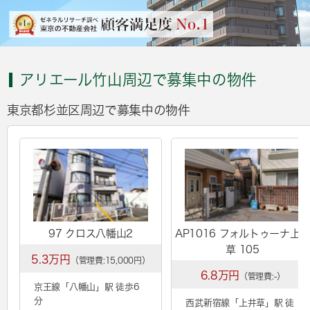
アリエール竹山周辺で募集中の物件
東京都杉並区周辺で募集中の物件
97 クロス八幡山2
AP1016 フォルトゥーナ上
草 105
5.3万円
（管理費:15,000円）
6.8万円
（管理費:-）
京王線「
八幡山
」駅 徒歩6
分
西武新宿線「
上井草
」駅 徒