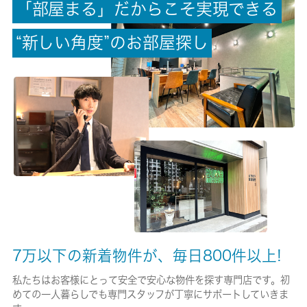
「
部
屋
ま
る
」
だ
か
ら
こ
そ
実
現
で
き
る
償却/敷引
-/-
“
新
し
い
角
度
”
の
お
部
屋
探
し
権利金/雑費
-/-
総戸数
-
現状/入居可能日
空家/即時
駐車場/料金
無/0円
7万以下の新着物件が、毎日800件以上!
保険加入/料金
私たちはお客様にとって安全で安心な物件を探す専門店です。初
めての一人暮らしでも専門スタッフが丁寧にサポートしていきま
有/-