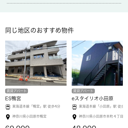
モニター越しに来訪者を確認して、インターホンを通じて室内か
ら会話することができます。室内設備は洗面所独立・浴室乾燥機
など充実した設備を備え付けています。ご家族で入浴時間がバラ
バラという場合も困らない、追い焚き機能付きの浴室がございま
同じ地区のおすすめ物件
す。こちらの物件はアパートです。小田原市での住まい探しなら
お任せください。 城南コミュニティは地域の不動産会社とし
て、あらゆる条件にお応えできるよう努めています。
賃貸アパート
賃貸アパート
ES鴨宮
eスタイリオ小田原
東海道本線「
鴨宮
」駅 徒歩4分
東海道本線「
小田原
」駅 徒歩1
神奈川県小田原市鴨宮
神奈川県小田原市本町４丁目