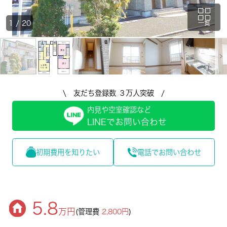
1
/
20
一覧
\ 友だち登録数 ３万人突破 /
内見や空室確認など
LINEでお問い合わせ
初期費用を知りたい
電話でお問い合わせ
5.8
万円
(管理費
2,800円
)