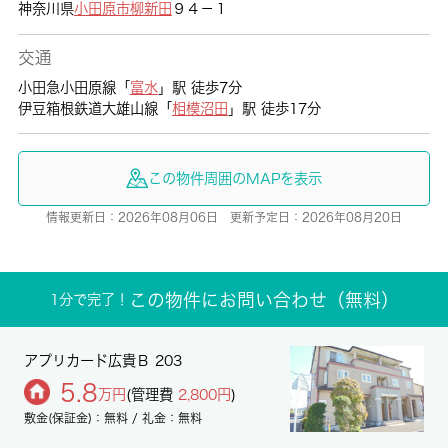
神奈川県
小田原市
柳新田
９４－１
交通
小田急小田原線「
富水
」駅 徒歩7分
伊豆箱根鉄道大雄山線「
相模沼田
」駅 徒歩17分
この物件周囲のMAPを表示
情報更新日：2026年08月06日 更新予定日：2026年08月20日
この物件にお問い合わせ（無料）
1分で完了！
アプリカード広貴Ｂ 203
5.8
万円
(管理費
2,800円
)
敷金(保証金)：無料 / 礼金：無料