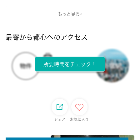
-
もっと見る
断熱性能
-
最寄から都心へのアクセス
目安光熱費
-
所要時間をチェック！
所在階
2階 / 3階建
面積
65.64㎡
保証金
シェア
お気に入り
-