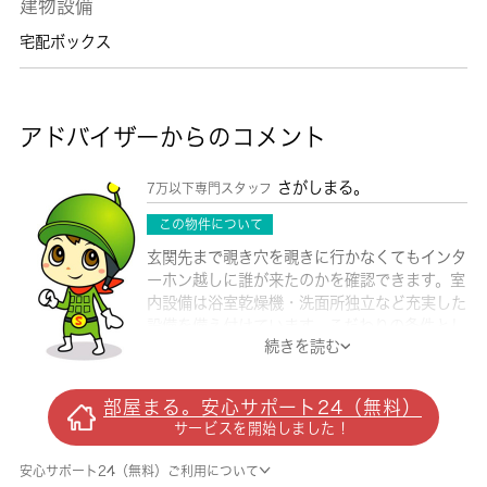
建物設備
宅配ボックス
アドバイザーからのコメント
さがしまる。
7万以下専門スタッフ
この物件について
玄関先まで覗き穴を覗きに行かなくてもインタ
ーホン越しに誰が来たのかを確認できます。室
内設備は浴室乾燥機・洗面所独立など充実した
設備を備え付けています。こだわりの条件とし
続きを読む
て多い、駅徒歩7分の物件です。この物件はバ
ルコニー付きで、用途に合わせて活用できま
す。駐輪場付きの物件です。広さはなんと
部屋まる。安心サポート24（無料）
65.64㎡。新しい土地での新しい暮らし。小田
サービスを開始しました！
原市エリアや富水付近にあるお部屋をお探しな
ら、当社にお任せ下さい。素敵なお部屋をご紹
安心サポート24（無料）ご利用について
介いたします。