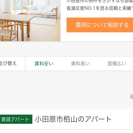
小田原市
の物件をさがすなら部屋
客満足度NO.1を誇る信頼と実
費用について相談する
並び替え
賃料安い
賃料高い
面積広い
小田原市栢山のアパート
賃貸アパート