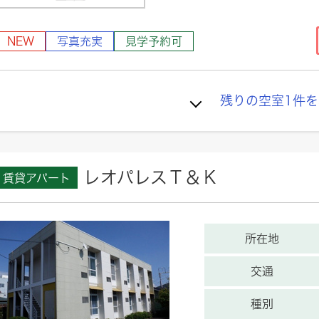
NEW
写真充実
見学予約可
残りの空室
1
件を
レオパレスＴ＆Ｋ
賃貸アパート
所在地
交通
種別