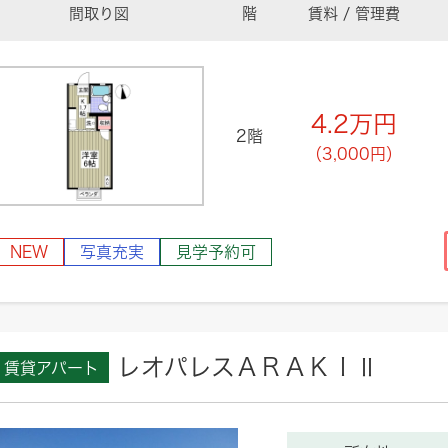
間取り図
階
賃料 / 管理費
4.2
万円
2階
（3,000円）
NEW
写真充実
見学予約可
レオパレスＡＲＡＫＩⅡ
賃貸アパート