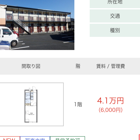
所在地
交通
種別
間取り図
階
賃料 / 管理費
4.1
万円
1階
（6,000円）