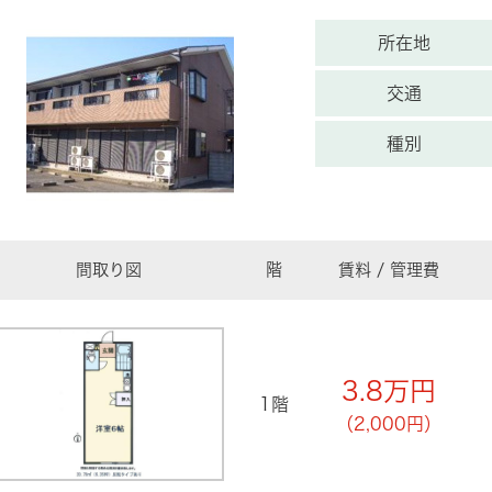
所在地
交通
種別
間取り図
階
賃料 / 管理費
3.8
万円
1階
（2,000円）