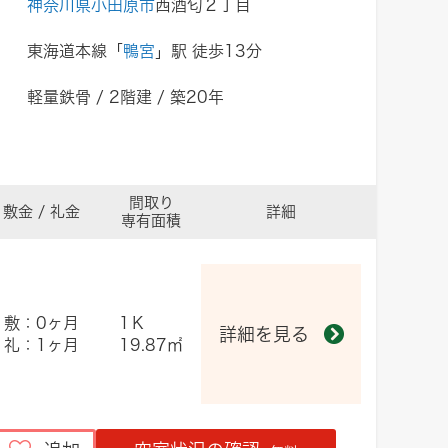
神奈川県小田原市
西酒匂２丁目
東海道本線「
鴨宮
」駅 徒歩13分
軽量鉄骨 / 2階建 / 築20年
間取り
敷金 / 礼金
詳細
専有面積
敷：0ヶ月
1Ｋ
詳細を見る
礼：1ヶ月
19.87㎡