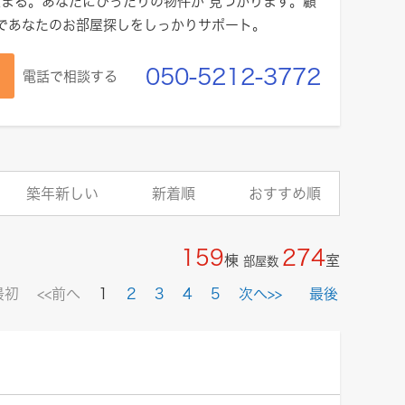
まる。あなたにぴったりの物件が 見つかります。顧
績であなたのお部屋探しをしっかりサポート。
050-5212-3772
電話で相談する
築年新しい
新着順
おすすめ順
159
274
棟
室
部屋数
最初
<<前へ
1
2
3
4
5
次へ>>
最後