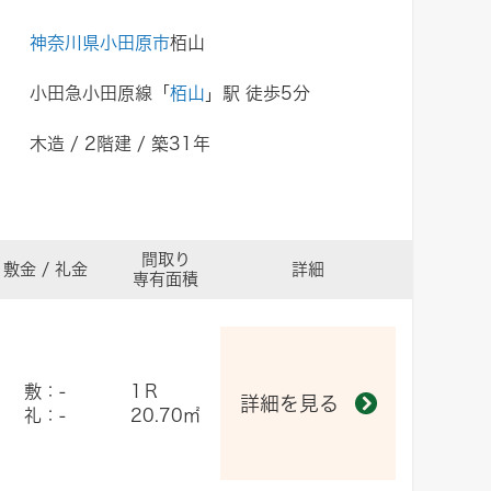
神奈川県小田原市
栢山
小田急小田原線「
栢山
」駅 徒歩5分
木造 / 2階建 / 築31年
間取り
敷金 / 礼金
詳細
専有面積
敷：-
1Ｒ
詳細を見る
礼：-
20.70㎡