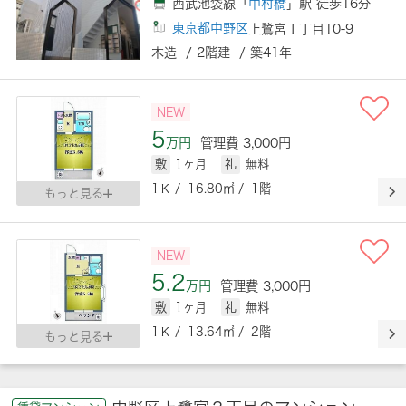
西武池袋線「
中村橋
」駅 徒歩16分
東京都中野区
上鷺宮１丁目10-9
木造 / 2階建 / 築41年
NEW
5
万円
管理費 3,000円
敷
1ヶ月
礼
無料
1Ｋ / 16.80㎡ / 1階
もっと見る
NEW
5.2
万円
管理費 3,000円
敷
1ヶ月
礼
無料
1Ｋ / 13.64㎡ / 2階
もっと見る