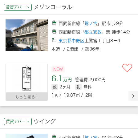
メゾンコーラル
賃貸アパート
西武新宿線「
鷺ノ宮
」駅 徒歩9分
西武新宿線「
都立家政
」駅 徒歩14分
東京都中野区
上鷺宮１丁目8－4
木造 / 2階建 / 築36年
NEW
6.1
万円
管理費 2,000円
敷
2ヶ月
礼
無料
1Ｋ / 19.87㎡ / 2階
もっと見る
ウイング
賃貸アパート
西武新宿線「
鷺ノ宮
」駅 徒歩8分