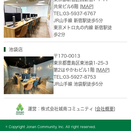
共栄ビル6階
[MAP]
TEL:03-5937-6767
JR山手線 新宿駅徒歩5分
東京メトロ丸の内線 新宿駅徒
歩2分
池袋店
〒170-0013
東京都豊島区東池袋1-25-3
第2はやかわビル1階
[MAP]
TEL:03-5927-8753
JR山手線 池袋駅徒歩5分
運営：株式会社城南コミュニティ [
会社概要
]
© Copyright Jonan Community, Inc. All right reserved.