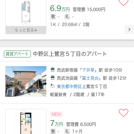
6.9
万円
管理費 15,000円
敷
-
礼
-
1Ｋ / 20.68㎡ / 2階
もっと見る
中野区上鷺宮５丁目のアパート
賃貸アパート
西武新宿線「
下井草
」駅 徒歩10分
西武池袋線「
富士見台
」駅 徒歩12分
東京都中野区
上鷺宮５丁目
軽量鉄骨 / 2階建 / 築17年
NEW
7
万円
管理費 6,500円
敷
-
礼
1ヶ月