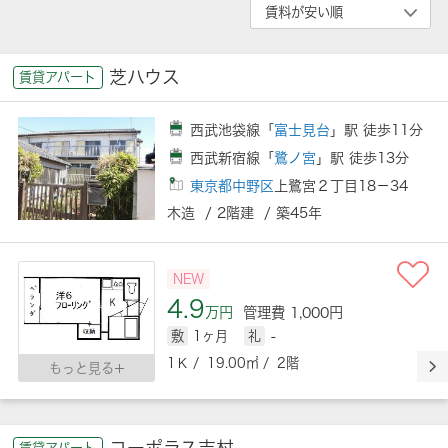
芝ハウス
賃貸アパート
西武池袋線「
富士見台
」駅 徒歩11分
西武新宿線「
鷺ノ宮
」駅 徒歩13分
東京都中野区
上鷺宮２丁目18－34
木造 / 2階建 / 築45年
NEW
4.9
万円
管理費 1,000円
敷
1ヶ月
礼
-
1Ｋ / 19.00㎡ / 2階
もっと見る
コーポラス吉村
賃貸アパート