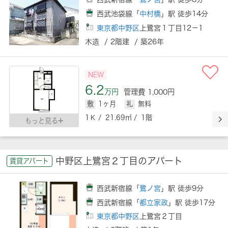
西武池袋線「
中村橋
」駅 徒歩14分
東京都中野区
上鷺宮１丁目12－1
木造 / 2階建 / 築26年
NEW
6.2
万円
管理費 1,000円
敷
1ヶ月
礼
無料
1Ｋ / 21.69㎡ / 1階
もっと見る
中野区上鷺宮２丁目のアパート
賃貸アパート
西武新宿線「
鷺ノ宮
」駅 徒歩9分
西武新宿線「
都立家政
」駅 徒歩17分
東京都中野区
上鷺宮２丁目