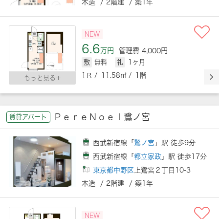
木造 / 2階建 / 築1年
NEW
6.6
万円
管理費 4,000円
敷
無料
礼
1ヶ月
1Ｒ / 11.58㎡ / 1階
もっと見る
ＰｅｒｅＮｏｅｌ鷺ノ宮
賃貸アパート
西武新宿線「
鷺ノ宮
」駅 徒歩9分
西武新宿線「
都立家政
」駅 徒歩17分
東京都中野区
上鷺宮２丁目10-3
木造 / 2階建 / 築1年
NEW