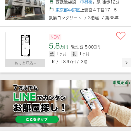
西武池袋線「
中村橋
」駅 徒歩12分
東京都中野区
上鷺宮４丁目17－5
鉄筋コンクリート / 3階建 / 築38年
NEW
5.8
万円
管理費 5,000円
敷
1ヶ月
礼
1ヶ月
1Ｋ / 18.97㎡ / 3階
もっと見る