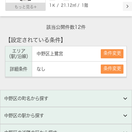
1Ｋ / 21.12㎡ / 1階
もっと見る
該当公開件数
12
件
【設定されている条件】
エリア
条件変更
中野区上鷺宮
（駅/沿線）
条件変更
詳細条件
なし
中野区の町名から探す
中野区の駅から探す