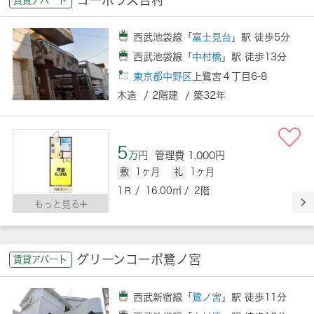
西武池袋線「
富士見台
」駅 徒歩5分
西武池袋線「
中村橋
」駅 徒歩13分
東京都中野区
上鷺宮４丁目6-8
木造 / 2階建 / 築32年
5
万円
管理費 1,000円
敷
1ヶ月
礼
1ヶ月
1Ｒ / 16.00㎡ / 2階
もっと見る
グリーンコーポ鷺ノ宮
賃貸アパート
西武新宿線「
鷺ノ宮
」駅 徒歩11分