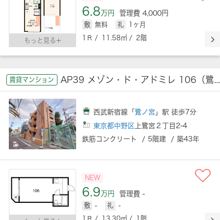
6.8
万円
管理費 4,000円
敷
無料
礼
1ヶ月
1Ｒ / 11.58㎡ / 2階
もっと見る
AP39 メゾン・ド・アドミレ 106（鷺ノ宮）
賃貸マンション
西武新宿線「
鷺ノ宮
」駅 徒歩7分
東京都中野区
上鷺宮２丁目2-4
鉄筋コンクリート / 5階建 / 築43年
NEW
6.9
万円
管理費 -
敷
-
礼
-
1Ｒ / 13.30㎡ / 1階