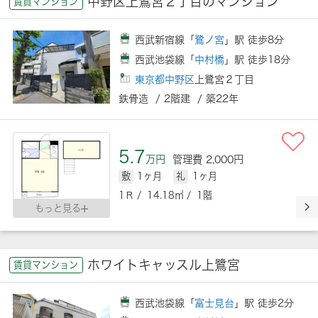
中野区上鷺宮２丁目のマンション
賃貸マンション
西武新宿線「
鷺ノ宮
」駅 徒歩8分
西武池袋線「
中村橋
」駅 徒歩18分
東京都中野区
上鷺宮２丁目
鉄骨造 / 2階建 / 築22年
5.7
万円
管理費 2,000円
敷
1ヶ月
礼
1ヶ月
1Ｒ / 14.18㎡ / 1階
もっと見る
ホワイトキャッスル上鷺宮
賃貸マンション
西武池袋線「
富士見台
」駅 徒歩2分