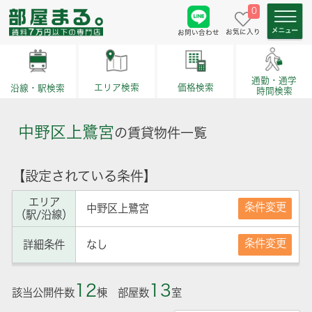
0
お気に入り
お問い合わせ
通勤・通学
価格検索
エリア検索
沿線・駅検索
時間検索
中野区上鷺宮
の賃貸物件一覧
【設定されている条件】
エリア
条件変更
中野区上鷺宮
（駅/沿線）
条件変更
詳細条件
なし
12
13
該当公開件数
棟 部屋数
室