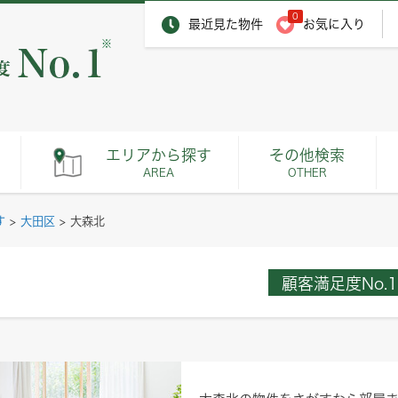
0
最近見た物件
お気に入り
※
エリアから探す
その他検索
AREA
OTHER
す
>
大田区
>
大森北
顧客満足度No.1