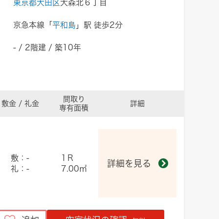
東京都大田区
大森北６丁目
京急本線「
平和島
」駅 徒歩2分
- / 2階建 / 築10年
間取り
敷金 / 礼金
詳細
専有面積
敷：-
1Ｒ
詳細を見る
礼：-
7.00㎡