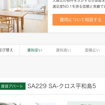
大森北
の物件をさがすなら部屋ま
満足度NO.1を誇る信頼と実績
費用について相談する
並び替え
賃料安い
賃料高い
面積広い
SA229 SA-クロス平和島5
賃貸アパート