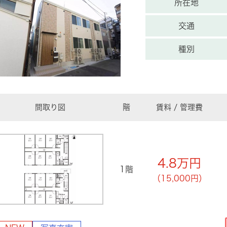
所在地
交通
種別
間取り図
階
賃料 / 管理費
4.8
万円
1階
（15,000円）