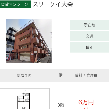
スリーケイ大森
賃貸マンション
所在地
交通
種別
間取り図
階
賃料 / 管理費
6
万円
3階