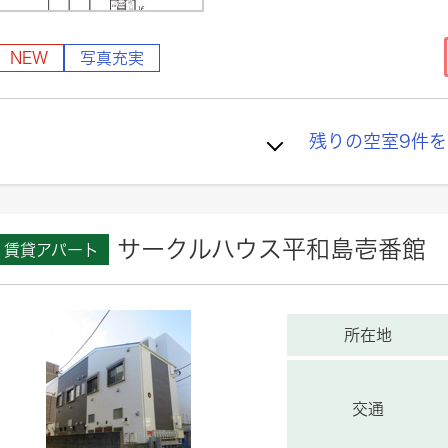
NEW
写真充実
残りの空室
9
件を
サークルハウス平和島壱番館
賃貸アパート
所在地
交通