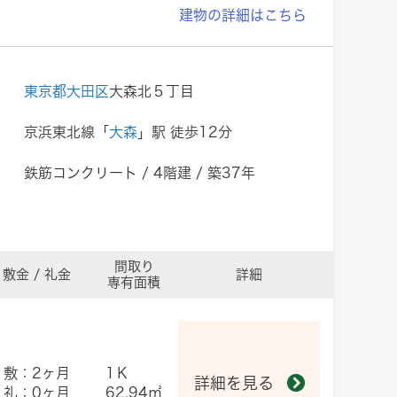
建物の詳細はこちら
東京都大田区
大森北５丁目
京浜東北線「
大森
」駅 徒歩12分
鉄筋コンクリート / 4階建 / 築37年
間取り
敷金 / 礼金
詳細
専有面積
敷：2ヶ月
1Ｋ
詳細を見る
礼：0ヶ月
62.94㎡