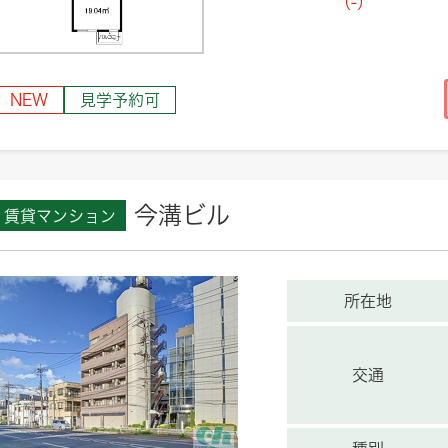
（-）
NEW
見学予約可
今溝ビル
賃貸マンション
所在地
交通