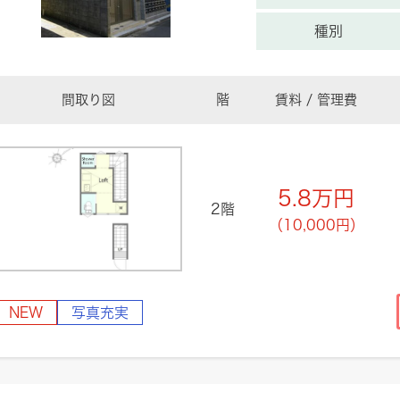
種別
間取り図
階
賃料 / 管理費
5.8
万円
2階
（10,000円）
NEW
写真充実