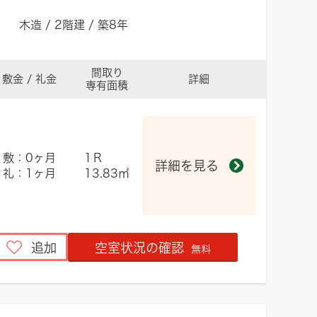
木造 / 2階建 / 築8年
間取り
敷金 / 礼金
詳細
専有面積
敷：0ヶ月
1Ｒ
詳細を見る
礼：1ヶ月
13.83㎡
追加
空室状況の確認
無料