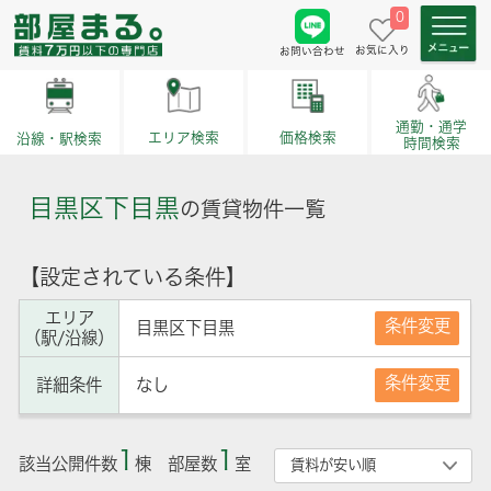
0
お気に入り
お問い合わせ
通勤・通学
価格検索
エリア検索
沿線・駅検索
時間検索
目黒区下目黒
の賃貸物件一覧
【設定されている条件】
エリア
条件変更
目黒区下目黒
（駅/沿線）
条件変更
詳細条件
なし
1
1
該当公開件数
棟 部屋数
室