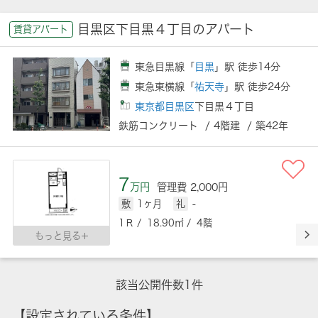
目黒区下目黒４丁目のアパート
賃貸アパート
東急目黒線「
目黒
」駅 徒歩14分
東急東横線「
祐天寺
」駅 徒歩24分
東京都目黒区
下目黒４丁目
鉄筋コンクリート / 4階建 / 築42年
7
万円
管理費 2,000円
敷
1ヶ月
礼
-
1Ｒ / 18.90㎡ / 4階
もっと見る
該当公開件数
1
件
【設定されている条件】