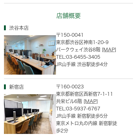
店舗概要
渋谷本店
〒150-0041
東京都渋谷区神南1-20-9
パークウェイ渋谷8階
[MAP]
TEL:03-6455-3405
JR山手線 渋谷駅徒歩4分
〒160-0023
新宿店
東京都新宿区西新宿7-1-11
共栄ビル6階
[MAP]
TEL:03-5937-6767
JR山手線 新宿駅徒歩5分
東京メトロ丸の内線 新宿駅徒
歩2分