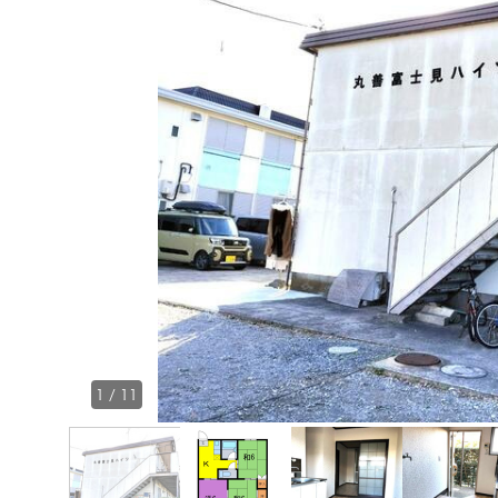
1
/
11