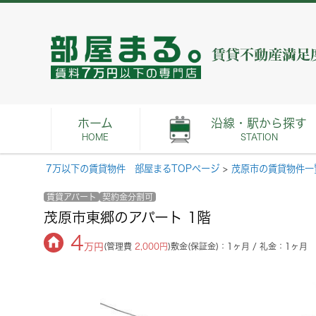
ホーム
沿線・駅から探す
HOME
STATION
7万以下の賃貸物件 部屋まるTOPページ
>
茂原市の賃貸物件一
賃貸アパート
契約金分割可
茂原市東郷のアパート 1階
4
万円
(管理費
2,000円
)
敷金(保証金)：1ヶ月 / 礼金：1ヶ月