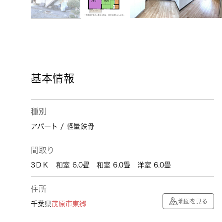
基本情報
種別
アパート / 軽量鉄骨
間取り
3ＤＫ 和室 6.0畳 和室 6.0畳 洋室 6.0畳
住所
地図を見る
千葉県
茂原市
東郷