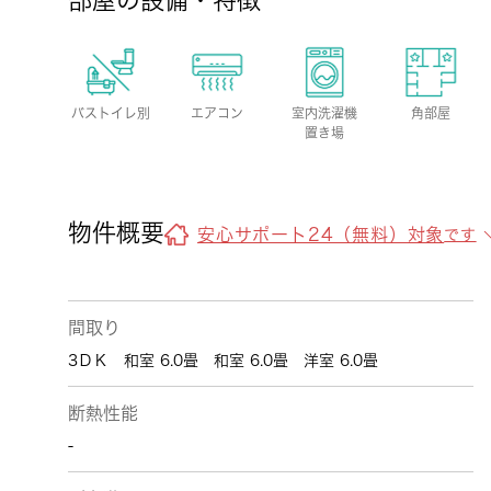
部屋の設備・特徴
バストイレ別
エアコン
室内洗濯機
角部屋
置き場
物件概要
安心サポート24（無料）対象
です
間取り
3ＤＫ 和室 6.0畳 和室 6.0畳 洋室 6.0畳
断熱性能
-