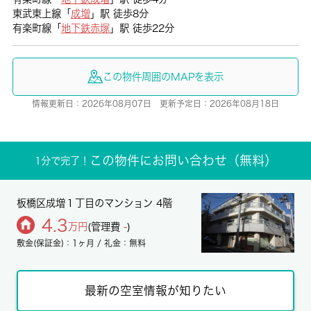
東武東上線「
成増
」駅 徒歩8分
有楽町線「
地下鉄赤塚
」駅 徒歩22分
この物件周囲のMAPを表示
情報更新日：2026年08月07日 更新予定日：2026年08月18日
この物件にお問い合わせ（無料）
1分で完了！
板橋区成増１丁目のマンション 4階
4.3
万円
(管理費
-
)
敷金(保証金)：1ヶ月 / 礼金：無料
最新の空室情報が知りたい