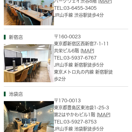
パークウェイ渋谷8階
[MAP]
TEL:03-6455-3405
JR山手線 渋谷駅徒歩4分
〒160-0023
新宿店
東京都新宿区西新宿7-1-11
共栄ビル6階
[MAP]
TEL:03-5937-6767
JR山手線 新宿駅徒歩5分
東京メトロ丸の内線 新宿駅徒
歩2分
池袋店
〒170-0013
東京都豊島区東池袋1-25-3
第2はやかわビル1階
[MAP]
TEL:03-5927-8753
JR山手線 池袋駅徒歩5分