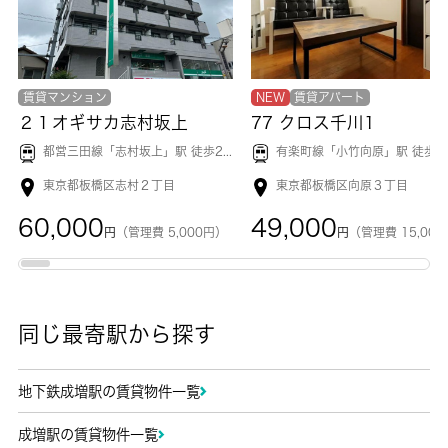
賃貸マンション
NEW
賃貸アパート
２１オギサカ志村坂上
77 クロス千川1
都営三田線「
志村坂上
」駅 徒歩2分
有楽町線「
小竹向原
」駅 徒歩8
東京都板橋区志村２丁目
東京都板橋区向原３丁目
60,000
49,000
円
（管理費 5,000円）
円
（管理費 15,00
同じ最寄駅から探す
地下鉄成増駅の賃貸物件一覧
成増駅の賃貸物件一覧