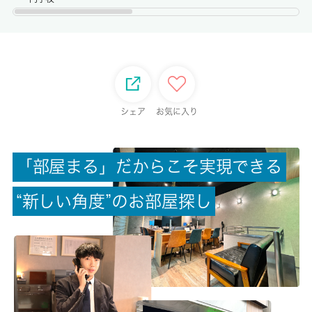
権利金/雑費
-/-
総戸数
-
シェア
お気に入り
現状/入居可能日
空家/即時
「
部
屋
ま
る
」
だ
か
ら
こ
そ
実
現
で
き
る
駐車場/料金
“
新
し
い
角
度
”
の
お
部
屋
探
し
-/-
保険加入/料金
有/11400円
保険名/保険期間
-/2年