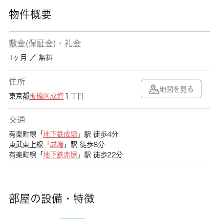
物件概要
敷金(保証金)・礼金
1ヶ月 ／ 無料
住所
地図を見る
東京都
板橋区
成増
１丁目
交通
有楽町線「
地下鉄成増
」駅 徒歩4分
東武東上線「
成増
」駅 徒歩8分
有楽町線「
地下鉄赤塚
」駅 徒歩22分
部屋の設備・特徴