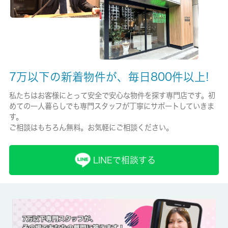
保証人代行
-
保証会社詳細
7万以下の新着物件が、毎日800件以上!
-
私たちはお客様にとって安全で安心な物件を探す専門店です。初
賃貸区分/契約期間
めての一人暮らしでも専門スタッフが丁寧にサポートしていきま
一般/2年
す。
ご相談はもちろん無料。お気軽にご相談ください。
取引形態
仲介
LINEで相談する
備考
エアコン付きなので暑い日も寒い日も安心して過ごせます。単身
者限定の物件です。物を落としても階下に響きにくいクッション
フロアは、好評いただいております。こちらはマンションタイプ
になります。生活する上でもっとも大切な住環境。板橋区エリア