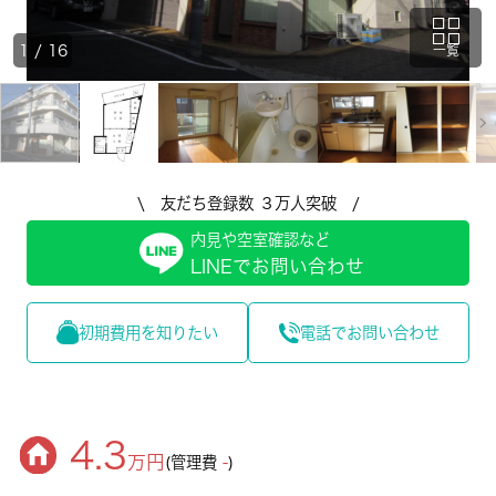
1
/
16
一覧
\ 友だち登録数 ３万人突破 /
内見や空室確認など
LINEでお問い合わせ
初期費用を知りたい
電話でお問い合わせ
4.3
万円
(管理費
-
)