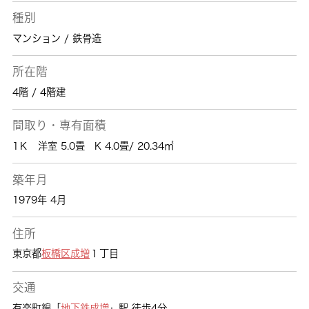
種別
マンション / 鉄骨造
所在階
4階 / 4階建
間取り・専有面積
1Ｋ 洋室 5.0畳 K 4.0畳/ 20.34㎡
築年月
1979年 4月
住所
東京都
板橋区
成増
１丁目
交通
有楽町線「
地下鉄成増
」駅 徒歩4分