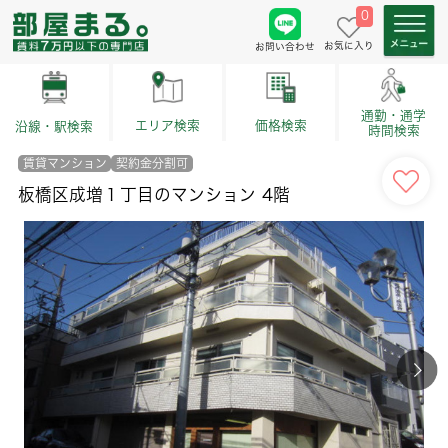
0
お気に入り
お問い合わせ
通勤・通学
価格検索
エリア検索
沿線・駅検索
時間検索
賃貸マンション
契約金分割可
板橋区成増１丁目のマンション 4階