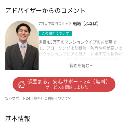
アドバイザーからのコメント
船場（ふなば）
7万以下専門スタッフ
この物件について
家賃4.3万円のマンションタイプのお部屋で
す。フローリングより断熱・防音性能が高いの
がクッションフロアの魅力。礼金不要の物件が
おすすめです。角部屋は隣り合う住戸が片側に
続きを読む
しかないため、お互いの生活音が響きにくくな
っております。これから先、どんな暮らしを実
現していきたいですか。新しい住まいでハリの
部屋まる。安心サポート24（無料）
ある生活を送っていきましょう。お問い合わせ
サービスを開始しました！
もお気軽にご連絡ください。
安心サポート24（無料）ご利用について
基本情報