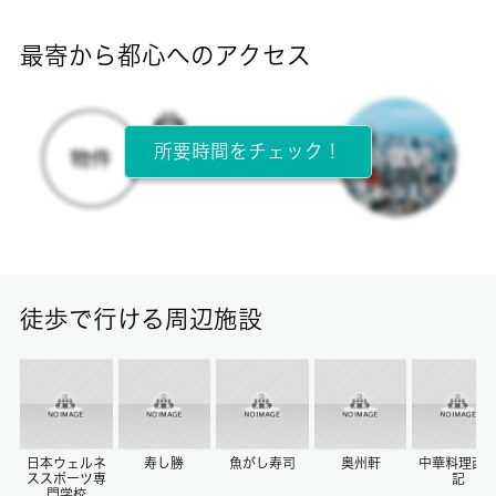
-
最寄から都心へのアクセス
目安光熱費
-
所要時間をチェック！
所在階
4階 / 4階建
面積
20.34㎡
徒歩で行ける周辺施設
保証金
0ヶ月
償却/敷引
-/-
日本ウェルネ
寿し勝
魚がし寿司
奥州軒
中華料理西
ススポーツ専
記
門学校