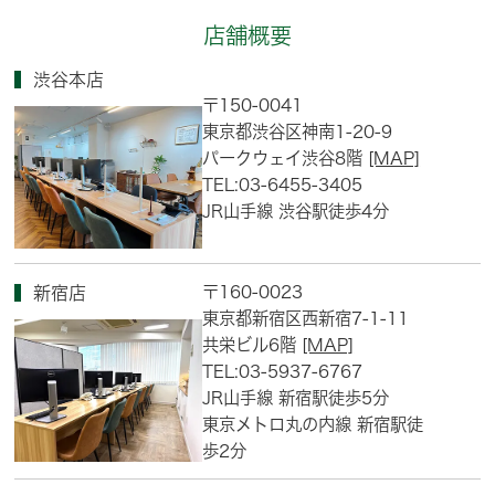
店舗概要
渋谷本店
〒150-0041
東京都渋谷区神南1-20-9
パークウェイ渋谷8階
[MAP]
TEL:03-6455-3405
JR山手線 渋谷駅徒歩4分
〒160-0023
新宿店
東京都新宿区西新宿7-1-11
共栄ビル6階
[MAP]
TEL:03-5937-6767
JR山手線 新宿駅徒歩5分
東京メトロ丸の内線 新宿駅徒
歩2分