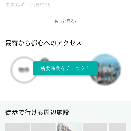
エネルギー消費性能
-
もっと見る
断熱性能
-
最寄から都心へのアクセス
目安光熱費
-
所要時間をチェック！
所在階
1階 / 2階建
面積
23.24㎡
徒歩で行ける周辺施設
保証金
-