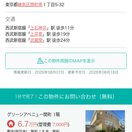
東京都
練馬区
関町南
１丁目5-32
交通
西武新宿線「
上石神井
」駅 徒歩11分
西武新宿線「
上井草
」駅 徒歩19分
西武新宿線「
武蔵関
」駅 徒歩24分
この物件周囲のMAPを表示
情報更新日：2026年08月07日 更新予定日：2026年08月18日
この物件にお問い合わせ（無料）
1分で完了！
グリーンアベニュー関町 1階
6.7
万円
(管理費
7,000円
)
敷金(保証金)：無料 / 礼金：無料