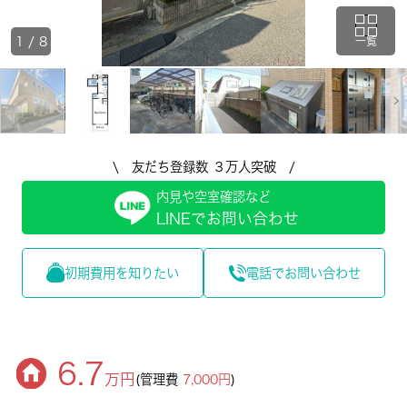
1
/
8
一覧
\ 友だち登録数 ３万人突破 /
内見や空室確認など
LINEでお問い合わせ
初期費用を知りたい
電話でお問い合わせ
6.7
万円
(管理費
7,000円
)