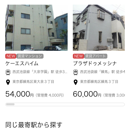
NEW
賃貸マンション
NEW
賃貸アパート
ケーエスハイム
プラザドゥメッシナ
西武池袋線「
大泉学園
」駅 徒歩3分
西武池袋線「
練馬
」駅 徒歩4分
東京都練馬区東大泉３丁目
東京都練馬区練馬３丁目
54,000
60,000
円
（管理費 4,000円）
円
（管理費 3,000
同じ最寄駅から探す