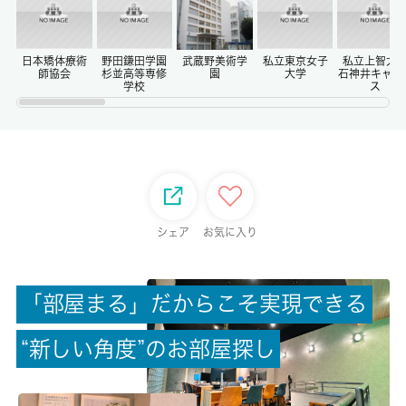
償却/敷引
-/-
日本矯体療術
野田鎌田学園
武蔵野美術学
私立東京女子
私立上智大
師協会
杉並高等専修
園
大学
石神井キャン
学校
ス
権利金/雑費
-/-
総戸数
-
シェア
お気に入り
現状/入居可能日
空家/即時
「
部
屋
ま
る
」
だ
か
ら
こ
そ
実
現
で
き
る
駐車場/料金
“
新
し
い
角
度
”
の
お
部
屋
探
し
-/-
保険加入/料金