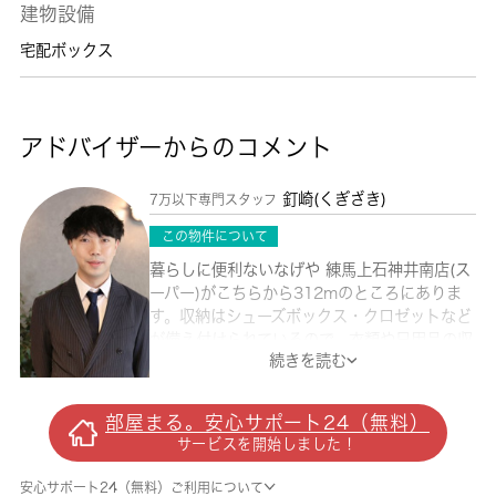
建物設備
宅配ボックス
アドバイザーからのコメント
釘崎(くぎざき)
7万以下専門スタッフ
この物件について
暮らしに便利ないなげや 練馬上石神井南店(ス
ーパー)がこちらから312mのところにありま
す。収納はシューズボックス・クロゼットなど
が備え付けられているので、衣類や日用品の収
続きを読む
納に重宝します。室内設備はBS・エアコンな
ど充実した設備を備え付けています。オートロ
ックと玄関の鍵で二重にロックできるのでより
部屋まる。安心サポート24（無料）
安全に暮らせます。共用部には宅配ボックス・
サービスを開始しました！
ゴミ出し24時間OKなどが揃っております。築
24年の物件です。練馬区や西武新宿線上石神
安心サポート24（無料）ご利用について