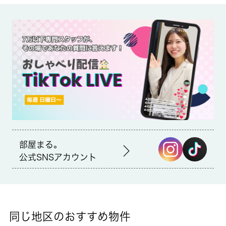
備考
保証料：賃料等の０．５ヶ月分（最低保証料２万円）／月額保証
料 賃料等の１．２％２年定借・再契約相談可※１年未満の短期
解約時違約金（賃料表記に対して１ヵ月分）あり共用部には宅配
ボックス・ゴミ出し２４時間ＯＫなど様々な設備やサービスが揃
っているので便利です。収納はシューズボックス・クロゼットな
ど豊富なので、広々と空間を利用することも可能です。室内設備
はＢＳ・エアコンなど大変充実しております。住人以外が住居エ
リアに侵入しにくく安全性が上がるオートロック機能を備えてい
ます。駅から徒歩１０分のマンションで、電車での通勤にも便利
な立地です。調理を同時に進めることで忙しい朝でも短い時間で
料理ができる２口コンロがあります。バストイレ別のマンション
です。不在中でも管理人が定期巡回しているので万が一の時に心
部屋まる。
強い。室温を一定に保つ、断熱性のあるフローリングのマンショ
公式SNSアカウント
ンです。一人暮らしで間取りに悩んでいる方は圧迫感のない１Ｋ
で広々と暮らしてみてはいかがでしょうか。バルコニーをご活用
いただけるマンションです。初期費用のクレジット決済が可能
賃料のクレジット決済が可能■火災保険（地震特約付き）2.6万
円
同じ地区のおすすめ物件