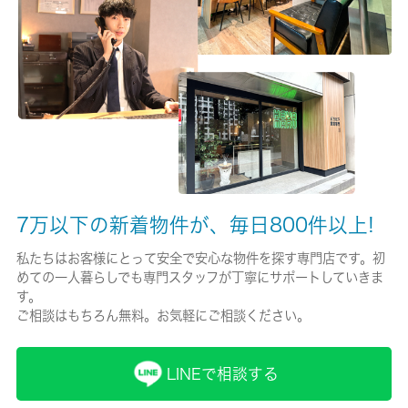
有/20000円
保険名/保険期間
-/2年
保証人代行
必加入
保証会社詳細
7万以下の新着物件が、毎日800件以上!
Casa 保証料：賃料等の０．５ヶ月分（最低保証料２万円）／月
額保証料 賃料等の１．２％
私たちはお客様にとって安全で安心な物件を探す専門店です。初
めての一人暮らしでも専門スタッフが丁寧にサポートしていきま
賃貸区分/契約期間
す。
定期借家権/2年
ご相談はもちろん無料。お気軽にご相談ください。
取引形態
LINEで相談する
仲介