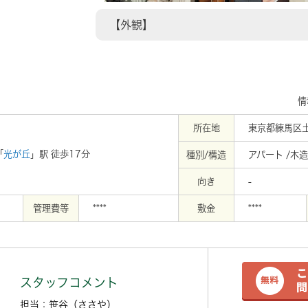
【外観】
情
所在地
東京都練馬区
「
光が丘
」駅 徒歩17分
種別/構造
アパート /木造
向き
-
管理費等
****
敷金
****
スタッフコメント
担当：笹谷（ささや）