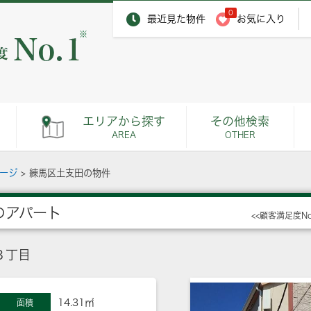
0
最近見た物件
お気に入り
※
エリアから探す
その他検索
AREA
OTHER
ページ
>
練馬区土支田の物件
のアパート
<<顧客満足度N
３丁目
14.31㎡
面積