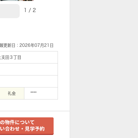
1
/
2
【エントランス】
報更新日：2026年07月21日
土支田３丁目
礼金
****