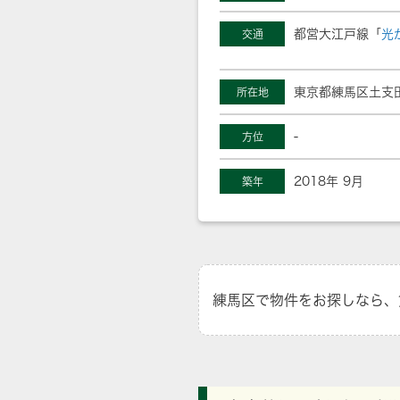
都営大江戸線「
光
交通
東京都練馬区土支
所在地
-
方位
2018年 9月
築年
練馬区で物件をお探しなら、