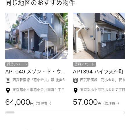
同じ地区のおすすめ物件
賃貸アパート
賃貸アパート
AP1040 メゾン・ド・ウィスタリア 201
AP1394 ハイツ天神町 2
西武新宿線「
花小金井
」駅 徒歩6分
西武新宿線「
花小金井
」駅 徒歩1
東京都小平市花小金井南町１丁目
東京都小平市花小金井７丁目
64,000
57,000
円
（管理費 -）
円
（管理費 -）