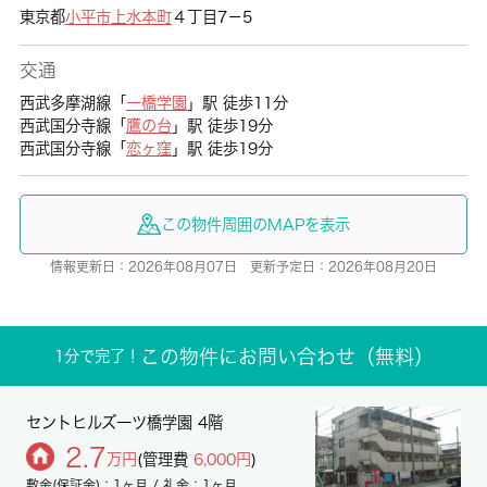
東京都
小平市
上水本町
４丁目7－5
交通
西武多摩湖線「
一橋学園
」駅 徒歩11分
西武国分寺線「
鷹の台
」駅 徒歩19分
西武国分寺線「
恋ヶ窪
」駅 徒歩19分
この物件周囲のMAPを表示
情報更新日：2026年08月07日 更新予定日：2026年08月20日
この物件にお問い合わせ（無料）
1分で完了！
セントヒルズ一ツ橋学園 4階
2.7
万円
(管理費
6,000円
)
敷金(保証金)：1ヶ月 / 礼金：1ヶ月