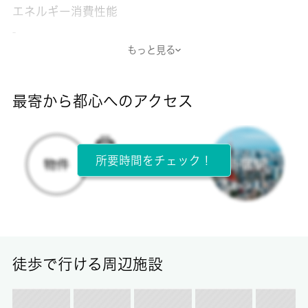
エネルギー消費性能
-
もっと見る
断熱性能
-
最寄から都心へのアクセス
目安光熱費
-
所要時間をチェック！
所在階
4階 / 4階建
面積
16.12㎡
徒歩で行ける周辺施設
保証金
-