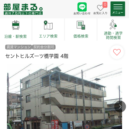
0
お気に入り
お問い合わせ
通勤・通学
価格検索
エリア検索
沿線・駅検索
時間検索
賃貸マンション
契約金分割可
セントヒルズ一ツ橋学園 4階