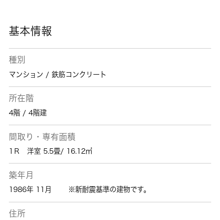
です。毎日の暮らしを輝かせる、素敵なお部屋
を探しませんか。小平市エリアや西武多摩湖線
一橋学園付近に強い当社がお部屋探しを全力サ
基本情報
ポート致します。
種別
マンション / 鉄筋コンクリート
所在階
4階 / 4階建
間取り・専有面積
1Ｒ 洋室 5.5畳/ 16.12㎡
築年月
1986年 11月
※新耐震基準の建物です。
住所