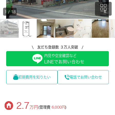
1
/
18
一覧
\ 友だち登録数 ３万人突破 /
内見や空室確認など
LINEでお問い合わせ
初期費用を知りたい
電話でお問い合わせ
2.7
万円
(管理費
6,000円
)