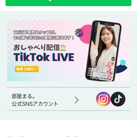
備考
セキュリティ面は、TVインターホン・オートロックなどを備え付
けているので安心して暮らせます。収納はシューズボックス・ク
ロゼットなどが備え付けられているので、衣類や日用品の収納に
重宝します。室内設備はCATV・エアコン・照明付きなど充実し
た設備を備え付けています。現在空家の物件です。 城南コミュ
ニティのホームページから住まいを探してみませんか。わたした
ちが快適な住まい探しをお手伝い致します。一部法人契約の場合
は敷金・礼金１ヶ月追加
部屋まる。
公式SNSアカウント