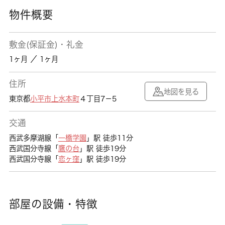
物件概要
敷金(保証金)・礼金
1ヶ月 ／ 1ヶ月
住所
地図を見る
東京都
小平市
上水本町
４丁目7－5
交通
西武多摩湖線「
一橋学園
」駅 徒歩11分
西武国分寺線「
鷹の台
」駅 徒歩19分
西武国分寺線「
恋ヶ窪
」駅 徒歩19分
部屋の設備・特徴