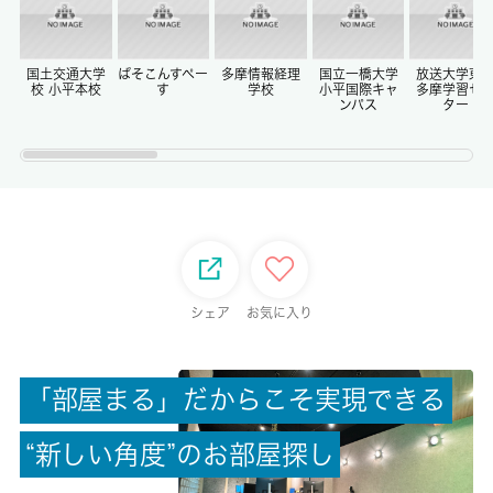
償却/敷引
-/-
国土交通大学
ぱそこんすぺー
多摩情報経理
国立一橋大学
放送大学東
校 小平本校
す
学校
小平国際キャ
多摩学習セ
ンパス
ター
権利金/雑費
-/-
総戸数
-
現状/入居可能日
シェア
お気に入り
空家/即時
駐車場/料金
「
部
屋
ま
る
」
だ
か
ら
こ
そ
実
現
で
き
る
-/-
“
新
し
い
角
度
”
の
お
部
屋
探
し
保険加入/料金