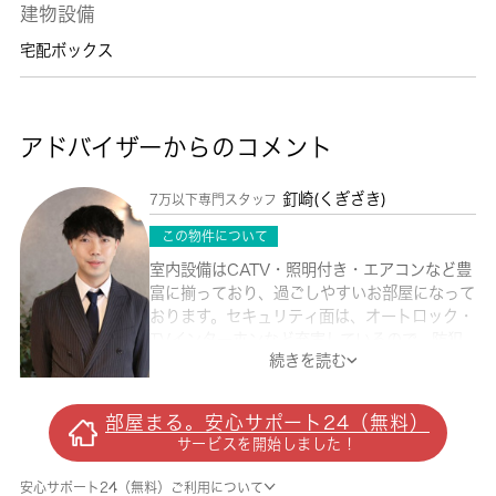
建物設備
宅配ボックス
アドバイザーからのコメント
釘崎(くぎざき)
7万以下専門スタッフ
この物件について
室内設備はCATV・照明付き・エアコンなど豊
富に揃っており、過ごしやすいお部屋になって
おります。セキュリティ面は、オートロック・
TVインターホンなど充実しているので、防犯
続きを読む
対策もばっちりです。収納はクロゼット・シュ
ーズボックスなど豊富なので、衣類や履き物の
整理がしやすく便利です。駐輪場が併設されて
部屋まる。安心サポート24（無料）
いる物件です。外装もおしゃれで快適な生活を
サービスを開始しました！
おくることができるマンションです。ワンルー
ムの物件なので、一人暮らしの方にもおすすめ
安心サポート24（無料）ご利用について