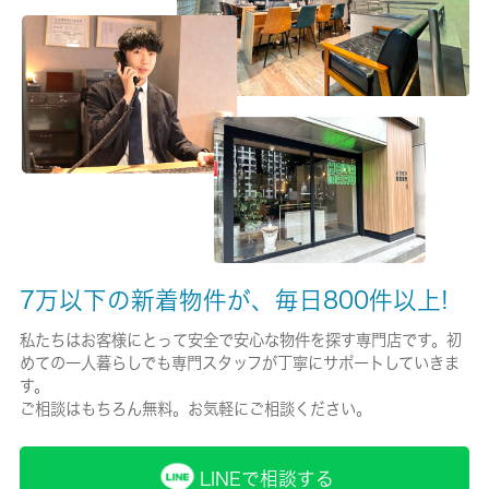
無/-
保険名/保険期間
-/-
保証人代行
必加入
保証会社詳細
トーシンライフ、オリコフォレントインシュア、全保連/保証料：
初回＝賃料等×５０％、月額＝賃料等×１％
7万以下の新着物件が、毎日800件以上!
私たちはお客様にとって安全で安心な物件を探す専門店です。初
賃貸区分/契約期間
めての一人暮らしでも専門スタッフが丁寧にサポートしていきま
定期借家権/2年
す。
ご相談はもちろん無料。お気軽にご相談ください。
取引形態
仲介
LINEで相談する