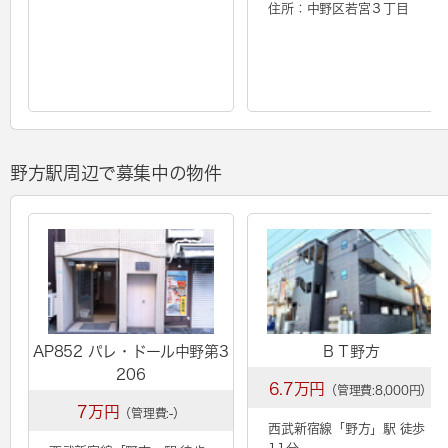
住所：中野区若宮３丁目
野方駅周辺で募集中の物件
AP852 パレ・ドール中野第3
ＢＴ野方
206
6.7万円
（管理費:8,000円）
7万円
（管理費:-）
西武新宿線「
野方
」駅 徒歩