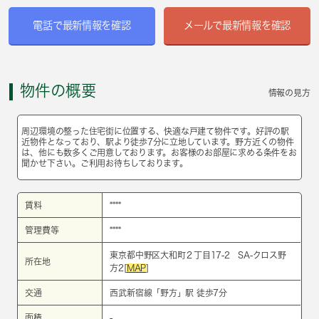
電話で最新情報を確認
メールで最新情報を確認
物件の概要
情報の見方
周辺環境の整った住宅街に位置する、快適な戸建て物件です。好評の駅
近物件となっており、駅より徒歩7分に立地しています。野方近くの物件
は、他にも数多くご用意しております。お客様のお部屋に求める条件をお
聞かせ下さい。ご利用お待ちしております。
賃料
****
管理費等
****
東京都中野区大和町２丁目17-2 SA-クロス野
所在地
方2[
MAP
]
交通
西武新宿線
「
野方
」駅 徒歩7分
面積
-