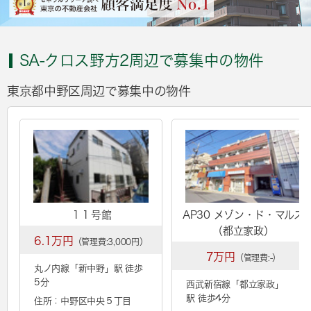
SA-クロス野方2周辺で募集中の物件
東京都中野区周辺で募集中の物件
１１号館
AP30 メゾン・ド・マルス
（都立家政）
6.1万円
（管理費:3,000円）
7万円
（管理費:-）
丸ノ内線「
新中野
」駅 徒歩
5分
西武新宿線「
都立家政
」
駅 徒歩4分
住所：中野区中央５丁目