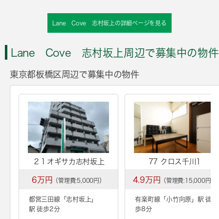
Lane Cove 志村坂上の詳細ページを見る
Lane Cove 志村坂上周辺で募集中の物件
東京都板橋区周辺で募集中の物件
２１オギサカ志村坂上
77 クロス千川1
6万円
4.9万円
（管理費:5,000円）
（管理費:15,000円）
都営三田線「
志村坂上
」
有楽町線「
小竹向原
」駅 徒
駅 徒歩2分
歩8分