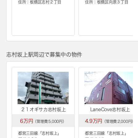
住所：板橋区志村２丁目
住所：板橋区向原３丁目
志村坂上駅周辺で募集中の物件
２１オギサカ志村坂上
LaneCove志村坂上
6万円
4.9万円
（管理費:5,000円）
（管理費:2,000円）
都営三田線「
志村坂上
」
都営三田線「
志村坂上
」