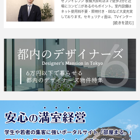
セブンイレブン 板橋大原町店まで徒歩3分と近
場にコンビニがあるのもポイント。室内設備は
ネット使用料不要・照明付き・BSなど大変充実
しております。セキュリティ面は、TVインター
ホン・オートロックなどを設置しているので安
[続きを読む]
全面でも優れております。こちらの物件はイン
ターネットをご利用いただけます。初期費用を
抑えられる敷金不要のマンションです。防犯カ
メラがありますので、犯罪の発生を抑制できま
す。板橋区に引っ越しをご予定なら、設備など
のご希望条件を 城南コミュニティにお伝えく
ださい。お客様の希望条件に合ったお部屋をご
紹介致します。