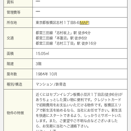
賃料
****
管理費等
****
所在地
東京都板橋区志村１丁目8-6[
MAP
]
都営三田線「
志村坂上
」駅 徒歩4分
交通
都営三田線「
本蓮沼
」駅 徒歩6分
都営三田線「
志村三丁目
」駅 徒歩16分
面積
15.05㎡
階建
3階
築年数
1984年 10月
種別/構造
マンション /鉄骨造
近くにはセブンイレブン板橋小豆沢１丁目店(徒歩6分)が
ありちょっとした買い物に便利です。クレジットカード
で初期費用をお支払いいただける物件です。板橋区エリ
アで新生活を始めるなら、当社にお任せ下さい。新生活
物件の特徴
を快適にスタートできるよう、しっかりとサポートいた
します。また、ご要望やご不明な点などございました
ら、お気軽に当社へご連絡下さい。