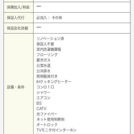
保険加入/料金
****
保証人代行
必加入： その他
保証会社詳細
****
リノベーション済
保証人不要
室内洗濯機置場
フローリング
都市ガス
公営水道
公共排水
照明器具付き
IHクッキングヒーター
設備・条件
コンロ１口
シャワー
エアコン
BS
CATV
光ファイバー
ネット使用料無料
オートロック
TVモニタ付インターホン