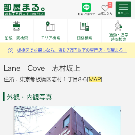
0
お気に入り
お問い合わせ
通勤・通学
価格検索
エリア検索
沿線・駅検索
時間検索
板橋区でお探しなら、賃料7万円以下の専門店・部屋まる！
Lane Cove 志村坂上
住所：東京都板橋区志村１丁目8-6[
MAP
]
外観・内観写真