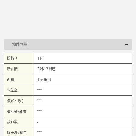
物件詳細
間取り
1Ｒ
所在階
3階/ 3階建
面積
15.05㎡
保証金
****
償却・敷引
****
権利金/雑費
****
総戸数
-
駐車場/料金
****