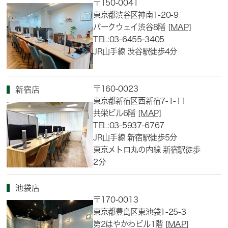
〒150-0041
東京都渋谷区神南1-20-9
パークウェイ渋谷8階
[MAP]
TEL:03-6455-3405
JR山手線 渋谷駅徒歩4分
〒160-0023
新宿店
東京都新宿区西新宿7-1-11
共栄ビル6階
[MAP]
TEL:03-5937-6767
JR山手線 新宿駅徒歩5分
東京メトロ丸の内線 新宿駅徒歩
2分
池袋店
〒170-0013
東京都豊島区東池袋1-25-3
第2はやかわビル1階
[MAP]