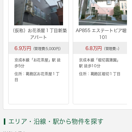
（仮称）お花茶屋１丁目新築
AP855 エステートピア堀切
アパート
101
6.9万円
6.8万円
（管理費:5,000円）
（管理費:-）
京成本線「
お花茶屋
」駅 徒
京成本線「
堀切菖蒲園
」
歩5分
駅 徒歩10分
住所：葛飾区お花茶屋１丁
住所：葛飾区堀切１丁目
目
エリア・沿線・駅から物件を探す