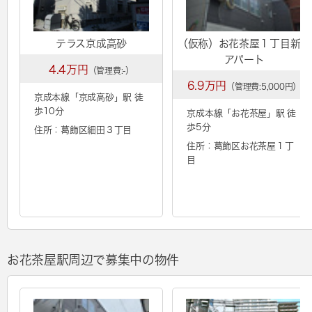
テラス京成高砂
（仮称）お花茶屋１丁目新築
アパート
4.4万円
（管理費:-）
6.9万円
（管理費:5,000円）
京成本線「
京成高砂
」駅 徒
歩10分
京成本線「
お花茶屋
」駅 徒
歩5分
住所：葛飾区細田３丁目
住所：葛飾区お花茶屋１丁
目
お花茶屋駅周辺で募集中の物件