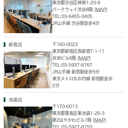
東京都渋谷区神南1-20-9
パークウェイ渋谷8階
[MAP]
TEL:03-6455-3405
JR山手線 渋谷駅徒歩4分
〒160-0023
新宿店
東京都新宿区西新宿7-1-11
共栄ビル6階
[MAP]
TEL:03-5937-6767
JR山手線 新宿駅徒歩5分
東京メトロ丸の内線 新宿駅徒歩
2分
池袋店
〒170-0013
東京都豊島区東池袋1-25-3
第2はやかわビル1階
[MAP]
TEL:03-5927-8753