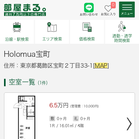
0
お気に入り
お問い合わせ
通勤・通学
価格検索
エリア検索
沿線・駅検索
時間検索
Holomua宝町
住所：東京都葛飾区宝町２丁目33-1[
MAP
]
空室一覧
（1件）
6.5
万円
(管理費：10,000円)
敷
0ヶ月
礼
0ヶ月
1Ｒ / 16.01㎡ / 4階