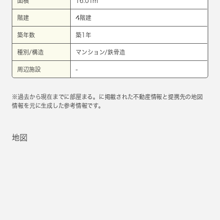
面積
16.01㎡
階建
4階建
築年数
築1年
種別/構造
マンション/鉄骨造
周辺施設
-
※過去から現在までに部屋まる。に掲載された不動産情報と提携先の地図
情報を元に生成した参考情報です。
地図