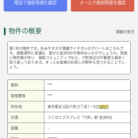
電話で最新情報を確認
メールで最新情報を確認
物件の概要
情報の見方
築1年の物件です。住みやすさが満載でイチオシのアパートはこちらで
す。通勤通学に快適な、駅から徒歩9分の物件はいかがでしょうか。取扱
い物件数が多い 城南コミュニティでなら、六町周辺の不動産も数多く
取り扱っております。きっとお客様のお探しの物件も見つかることでし
ょう。
賃料
****
管理費等
****
所在地
東京都足立区六町２丁目1－52[
MAP
]
交通
つくばエクスプレス
「
六町
」駅 徒歩9分
面積
-