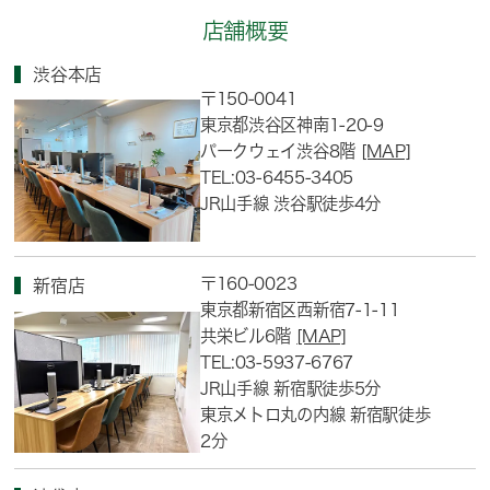
店舗概要
渋谷本店
〒150-0041
東京都渋谷区神南1-20-9
パークウェイ渋谷8階
[MAP]
TEL:03-6455-3405
JR山手線 渋谷駅徒歩4分
〒160-0023
新宿店
東京都新宿区西新宿7-1-11
共栄ビル6階
[MAP]
TEL:03-5937-6767
JR山手線 新宿駅徒歩5分
東京メトロ丸の内線 新宿駅徒歩
2分