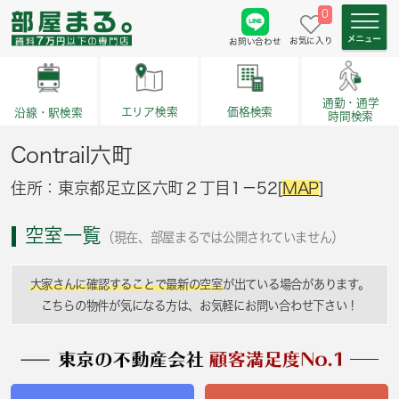
0
お気に入り
お問い合わせ
通勤・通学
価格検索
エリア検索
沿線・駅検索
時間検索
Contrail六町
住所：東京都足立区六町２丁目1－52[
MAP
]
空室一覧
（現在、部屋まるでは公開されていません）
大家さんに確認することで最新の空室
が出ている場合があります。
こちらの物件が気になる方は、お気軽にお問い合わせ下さい！