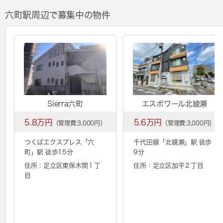
六町駅周辺で募集中の物件
Sierra六町
エスポワール北綾瀬
5.8万円
5.6万円
（管理費:3,000円）
（管理費:3,000円）
つくばエクスプレス「
六
千代田線「
北綾瀬
」駅 徒歩
町
」駅 徒歩15分
9分
住所：足立区東保木間１丁
住所：足立区加平２丁目
目