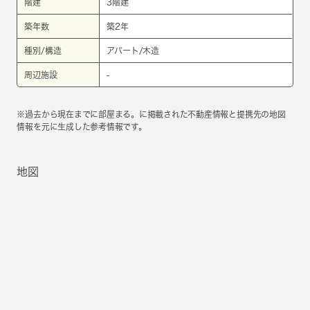
階建
3階建
築年数
築2年
種別/構造
アパート/木造
周辺施設
-
※過去から現在までに部屋まる。に掲載された不動産情報と提携先の地図
情報を元に生成した参考情報です。
地図