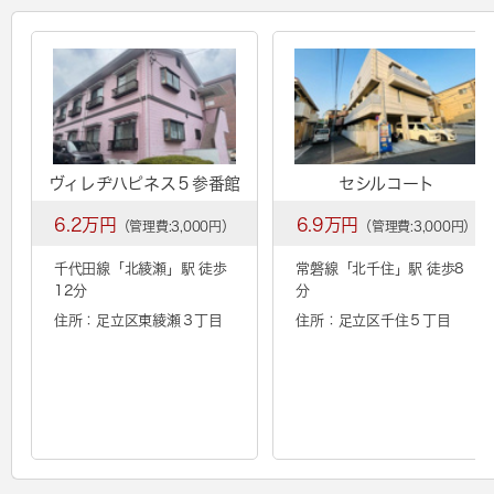
ヴィレヂハピネス５参番館
セシルコート
6.2万円
6.9万円
（管理費:3,000円）
（管理費:3,000円）
千代田線「
北綾瀬
」駅 徒歩
常磐線「
北千住
」駅 徒歩8
12分
分
住所：足立区東綾瀬３丁目
住所：足立区千住５丁目