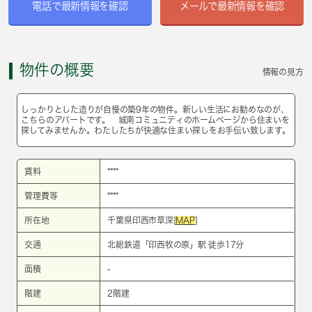
電話で最新情報を確認
メールで最新情報を確認
物件の概要
情報の見方
しっかりとした造りが自慢の築9年の物件。新しい生活にお勧めなのが、
こちらのアパートです。 城南コミュニティのホームページから住まいを
探してみませんか。わたしたちが快適な住まい探しをお手伝い致します。
賃料
****
管理費等
****
所在地
千葉県印西市草深[
MAP
]
交通
北総鉄道
「
印西牧の原
」駅 徒歩17分
面積
-
階建
2階建