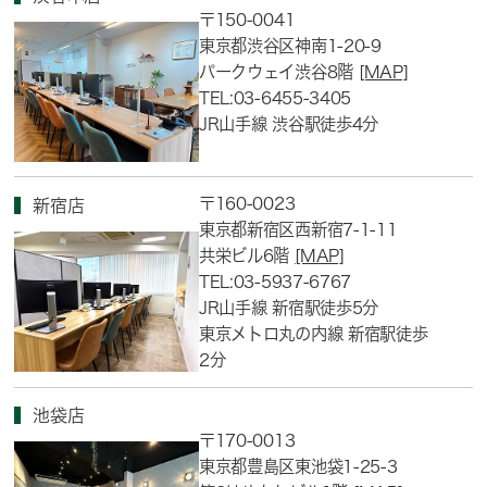
〒150-0041
東京都渋谷区神南1-20-9
パークウェイ渋谷8階
[MAP]
TEL:03-6455-3405
JR山手線 渋谷駅徒歩4分
〒160-0023
新宿店
東京都新宿区西新宿7-1-11
共栄ビル6階
[MAP]
TEL:03-5937-6767
JR山手線 新宿駅徒歩5分
東京メトロ丸の内線 新宿駅徒歩
2分
池袋店
〒170-0013
東京都豊島区東池袋1-25-3