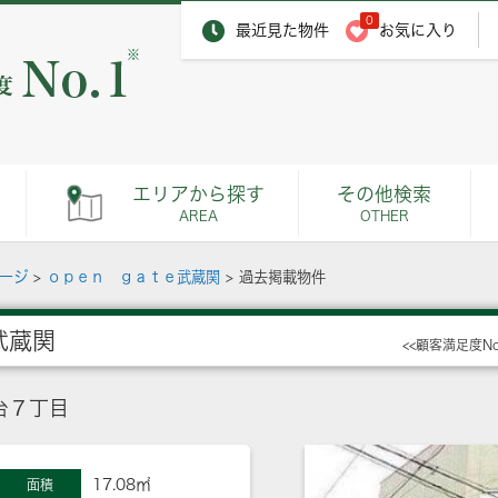
0
最近見た物件
お気に入り
※
エリアから探す
その他検索
AREA
OTHER
ページ
>
ｏｐｅｎ ｇａｔｅ武蔵関
>
過去掲載物件
武蔵関
<<顧客満足度N
台７丁目
17.08㎡
面積