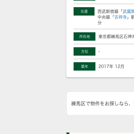
西武新宿線「
武蔵
交通
中央線「
吉祥寺
」駅
分
東京都練馬区石神
所在地
-
方位
2017年 12月
築年
練馬区で物件をお探しなら、