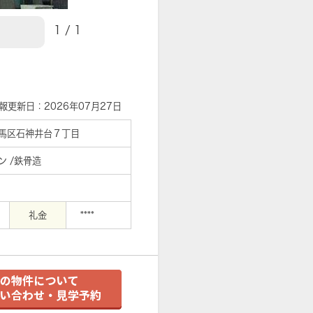
1
/
1
【外観】
報更新日：2026年07月27日
馬区石神井台７丁目
ン /鉄骨造
礼金
****