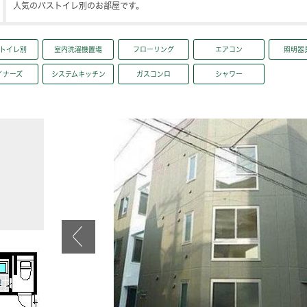
人気のバストイレ別のお部屋です。
トイレ別
室内洗濯機置場
フローリング
エアコン
照明器
イナーズ
システムキッチン
ガスコンロ
シャワー