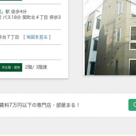
関
」駅 徒歩4分
 バス18分 関町北４丁目 停歩3
井台７丁目 [
地図を見る
]
2階/ 3階建
所在階・建物
賃料7万円以下の専門店・部屋まる！