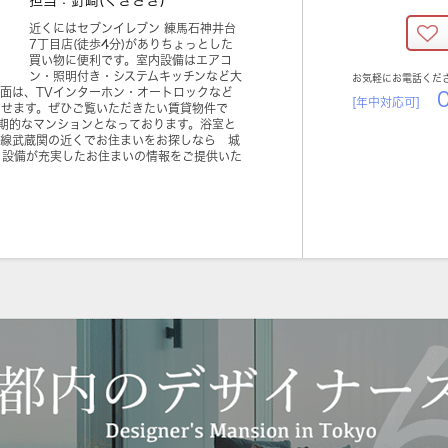
担当：釘崎(くぎざき)
近くにはセブンイレブン 練馬石神井台
7丁目店(徒歩4分)がありちょっとした
買い物に便利です。室内設備はエアコ
ン・照明付き・システムキッチンなど大
お気軽にお電話くだ
面は、TVインターホン・オートロックなど
0
[年中対応可]
らせます。ぜひご覧いただきたい賃貸物件で
期的なマンションとなっております。浴室と
宿線武蔵関の近くでお住まいをお探しなら 城
。設備が充実したお住まいの情報をご提供いた