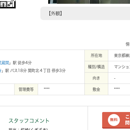
【外観】
情
所在地
東京都練
武蔵関
」駅 徒歩4分
種別/構造
マンショ
寺
」駅 バス18分 関町北４丁目 停歩3分
向き
-
管理費等
****
敷金
****
スタッフコメント