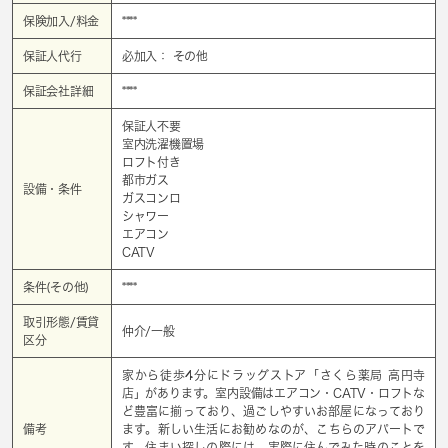
保険加入/料金
****
保証人代行
必加入： その他
保証会社詳細
****
保証人不要
室内洗濯機置場
ロフト付き
都市ガス
設備・条件
ガスコンロ
シャワー
エアコン
CATV
条件(その他)
****
取引形態/賃貸
仲介/一般
区分
家から徒歩4分にドラッグストア「さくら薬局 高円寺
店」があります。室内設備はエアコン・CATV・ロフトな
ど豊富に揃っており、過ごしやすいお部屋になっており
備考
ます。新しい生活にお勧めなのが、こちらのアパートで
す。住まい探しの際には、実際に住んでみた時のことを