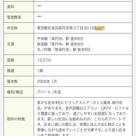
賃料
****
管理費等
****
所在地
東京都杉並区高円寺南３丁目30-16[
MAP
]
中央線「
高円寺
」駅 徒歩8分
交通
総武線「
高円寺
」駅 徒歩8分
丸ノ内線「
新高円寺
」駅 徒歩8分
面積
13.27㎡
階建
1階
築年数
2006年 1月
種別/構造
アパート /木造
家から徒歩4分にドラッグストア「さくら薬局 高円寺
店」があります。室内設備はエアコン・CATV・ロフトな
ど豊富に揃っており、過ごしやすいお部屋になっており
物件の特徴
ます。新しい生活にお勧めなのが、こちらのアパートで
す。住まい探しの際には、実際に住んでみた時のことを
想像しながら進めていくことが大事です。より良い住ま
いをご提供致します。