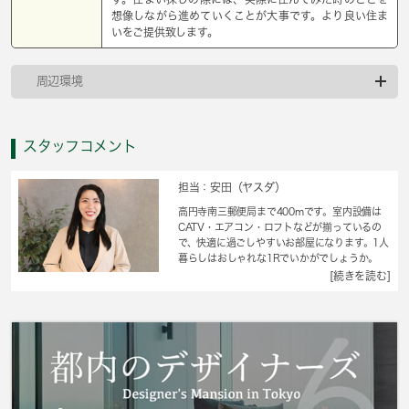
想像しながら進めていくことが大事です。より良い住ま
いをご提供致します。
周辺環境
スタッフコメント
担当：安田（ヤスダ）
高円寺南三郵便局まで400mです。室内設備は
CATV・エアコン・ロフトなどが揃っているの
で、快適に過ごしやすいお部屋になります。1人
暮らしはおしゃれな1Rでいかがでしょうか。
2026年7月にご入居可能予定です。価格6.5万円
[続きを読む]
ながら充実した設備のこちらの物件は、多くの
方におすすめです。賃貸住宅情報をお探しの方
で、お困りでしたら当社にご連絡下さい。お客
様がご希望することや不明な点についてお伺い
いたします。