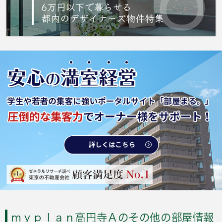
ｍｙｐｌａｎ高円寺Ａのその他の部屋情報