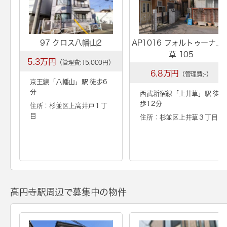
97 クロス八幡山2
AP1016 フォルトゥーナ上
草 105
5.3万円
（管理費:15,000円）
6.8万円
（管理費:-）
京王線「
八幡山
」駅 徒歩6
分
西武新宿線「
上井草
」駅 徒
歩12分
住所：杉並区上高井戸１丁
目
住所：杉並区上井草３丁目
高円寺駅周辺で募集中の物件