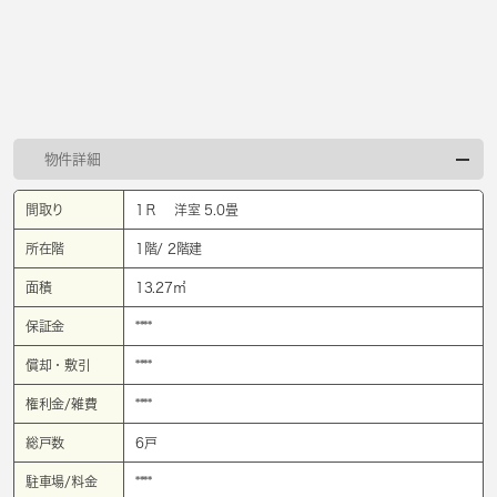
物件詳細
間取り
1Ｒ 洋室 5.0畳
所在階
1階/ 2階建
面積
13.27㎡
保証金
****
償却・敷引
****
権利金/雑費
****
総戸数
6戸
駐車場/料金
****