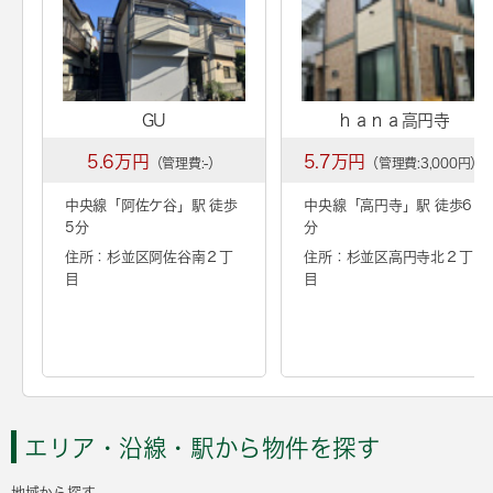
GU
ｈａｎａ高円寺
5.6万円
5.7万円
（管理費:-）
（管理費:3,000円）
中央線「
阿佐ケ谷
」駅 徒歩
中央線「
高円寺
」駅 徒歩6
5分
分
住所：杉並区阿佐谷南２丁
住所：杉並区高円寺北２丁
目
目
エリア・沿線・駅から物件を探す
地域から探す