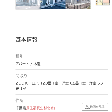
基本情報
種別
アパート / 木造
間取り
2ＬＤＫ LDK 12.0畳 1室 洋室 6.2畳 1室 洋室 5.6
畳 1室
住所
地図を見る
千葉県
長生郡長生村
北水口