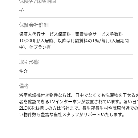
保険名/保険期間
-/-
保証会社詳細
保証人代行サービス保証料・家賃集金サービス手数料
10,000円/入居時、以降は月額賃料の1％/毎月(入居期間
中)、他プラン有
取引形態
仲介
備考
浴室乾燥機付き物件ならば、日中でなくても洗濯物を干せる
者を確認できるTVインターホンが設置されています。暑い日
2LDKをお探しの方は当社まで。長生郡長生村や茂原付近で
い物件数も豊富な当社スタッフがサポートいたします。