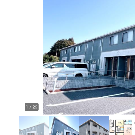
1
/
29