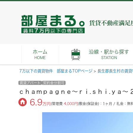
ホーム
沿線・駅から探す
HOME
STATION
7万以下の賃貸物件 部屋まるTOPページ
>
長生郡長生村の賃貸
賃貸アパート
契約金分割可
ｃｈａｍｐａｇｎｅ～ｒｉ.ｓｈｉ.ｙａ～ 
6.9
万円
(管理費
4,000円
)
敷金(保証金)：1ヶ月 / 礼金：無