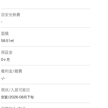
目安光熱費
-
面積
58.51㎡
保証金
0ヶ月
権利金/雑費
-/-
現状/入居可能日
空家/2026-08月下旬