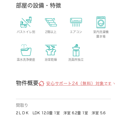
部屋の設備・特徴
バストイレ別
2階以上
エアコン
室内洗濯機
置き場
温水洗浄便座
浴室乾燥
洗面所独立
物件概要
安心サポート24（無料）対象
です
間取り
2ＬＤＫ LDK 12.0畳 1室 洋室 6.2畳 1室 洋室 5.6