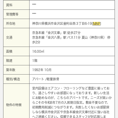
賃料
****
管理費等
****
所在地
神奈川県横浜市金沢区釜利谷西３丁目6-19[
MAP
]
京急本線「
金沢文庫
」駅 徒歩27分
交通
京急本線「
金沢八景
」駅 バス11分 夏山（神奈川県） 停
歩2分
面積
16.00㎡
階建
1階
築年数
1992年 10月
種別/構造
アパート /軽量鉄骨
室内設備はエアコン・フローリングなど豊富に揃ってお
り、過ごしやすいお部屋になっております。新しい生活
にお勧めなのが、こちらのアパートです。ニーズが高いか
らこその令和8年7月の入居期日指定。敷金不要なので、
物件の特徴
初期費用削減につながります。失敗したくないお部屋探
しなら横浜市金沢区や京急本線金沢文庫付近に強い当社
へご連絡ください。信頼できるスタッフが対応致しま