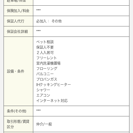
駐車場/料金
****
保険加入/料金
****
保証人代行
必加入： その他
保証会社詳細
****
ペット相談
保証人不要
２人入居可
フリーレント
室内洗濯機置場
フローリング
設備・条件
バルコニー
プロパンガス
IHクッキングヒーター
シャワー
エアコン
インターネット対応
条件(その他)
****
取引形態/賃貸
仲介/一般
区分