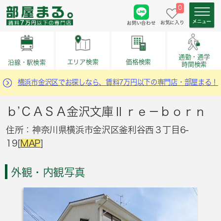
0
お気に入り
お問い合わせ
通勤・通学
価格検索
エリア検索
沿線・駅検索
時間検索
横浜市金沢区でお探しなら、賃料7万円以下の専門店・部屋まる！
ｂ’ＣＡＳＡ金沢文庫Ⅱｒｅ－ｂｏｒｎ
住所：神奈川県横浜市金沢区釜利谷西３丁目6-
19[
MAP
]
外観・内観写真