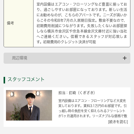
室内設備はエアコン・フローリングなど豊富に揃ってお
り、過ごしやすいお部屋になっております。新しい生活
にお勧めなのが、こちらのアパートです。ニーズが高いか
らこその令和8年7月の入居期日指定。敷金不要なので、
備考
初期費用削減につながります。失敗したくないお部屋探
しなら横浜市金沢区や京急本線金沢文庫付近に強い当社
へご連絡ください。信頼できるスタッフが対応致しま
す。初期費用のクレジット決済が可能
周辺環境
スタッフコメント
担当：釘崎（くぎざき）
室内設備はエアコン・フローリングなど大変充
実しております。賃料3.1万円のお部屋です。引
っ越し時の負担を安く抑えられるフリーレント
が1ヶ月適用されます。リーズナブルな価格で敷
金不要という魅力的なアパートです。コートな
[続きを読む]
ども扱いやすいクロゼットが設置されていま
す。住まい探しの際には、実際に住んでみた時