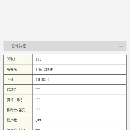
物件詳細
間取り
1Ｒ
所在階
1階/ 2階建
面積
16.00㎡
保証金
****
償却・敷引
****
権利金/雑費
****
総戸数
8戸