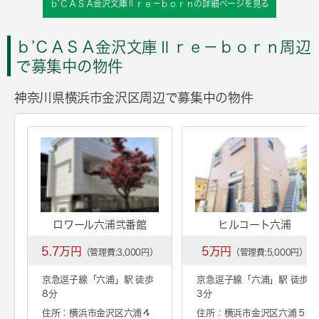
ｂ’ＣＡＳＡ金沢文庫Ⅱｒｅ－ｂｏｒｎの詳細ページを見る
ｂ’ＣＡＳＡ金沢文庫Ⅱｒｅ－ｂｏｒｎ周辺
で募集中の物件
神奈川県横浜市金沢区周辺で募集中の物件
ロワール六浦弐番館
ヒルコート六浦
5.7万円
5万円
（管理費:3,000円）
（管理費:5,000円）
京急逗子線「
六浦
」駅 徒歩
京急逗子線「
六浦
」駅 徒歩
8分
3分
住所：横浜市金沢区六浦４
住所：横浜市金沢区六浦５