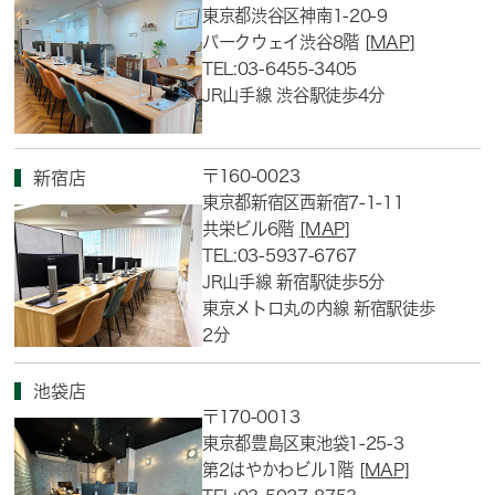
東京都渋谷区神南1-20-9
パークウェイ渋谷8階
[MAP]
TEL:03-6455-3405
JR山手線 渋谷駅徒歩4分
〒160-0023
新宿店
東京都新宿区西新宿7-1-11
共栄ビル6階
[MAP]
TEL:03-5937-6767
JR山手線 新宿駅徒歩5分
東京メトロ丸の内線 新宿駅徒歩
2分
池袋店
〒170-0013
東京都豊島区東池袋1-25-3
第2はやかわビル1階
[MAP]