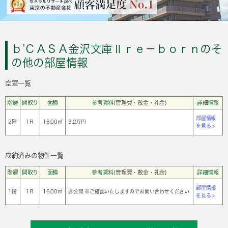
ｂ’ＣＡＳＡ金沢文庫Ⅱｒｅ－ｂｏｒｎのそ
の他の部屋情報
空室一覧
階層
間取り
面積
参考賃料
(管理費・敷金・礼金)
詳細情報
部屋情報
2階
1Ｒ
16.00㎡
3.2万円
を見る >
成約済みの物件一覧
階層
間取り
面積
参考賃料
(管理費・敷金・礼金)
詳細情報
部屋情報
1階
1Ｒ
16.00㎡
非公開 ※ご確認いたしますのでお問い合わせください
を見る >