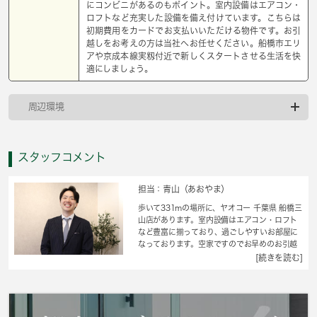
にコンビニがあるのもポイント。室内設備はエアコン・
ロフトなど充実した設備を備え付けています。こちらは
初期費用をカードでお支払いいただける物件です。お引
越しをお考えの方は当社へお任せください。船橋市エリ
アや京成本線実籾付近で新しくスタートさせる生活を快
適にしましょう。
周辺環境
スタッフコメント
担当：青山（あおやま）
歩いて331mの場所に、ヤオコー 千葉県 船橋三
山店があります。室内設備はエアコン・ロフト
など豊富に揃っており、過ごしやすいお部屋に
なっております。空家ですのでお早めのお引越
しが可能です。こちらの物件では初期費用をカ
[続きを読む]
ードでお支払いいただけます。お財布にやさし
いフリーレントの物件でございます。当社では
京成本線実籾周辺の賃貸情報を数多く取り扱っ
ております。引っ越しを検討しているなら、お
気軽にご連絡ください。