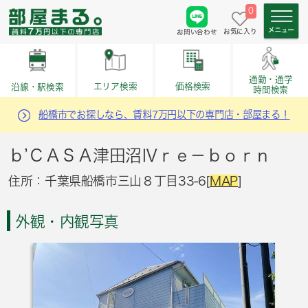
0
お気に入り
お問い合わせ
通勤・通学
価格検索
エリア検索
沿線・駅検索
時間検索
船橋市でお探しなら、賃料7万円以下の専門店・部屋まる！
ｂ’ＣＡＳＡ津田沼Ⅳｒｅ－ｂｏｒｎ
住所：千葉県船橋市三山８丁目33-6[
MAP
]
外観・内観写真