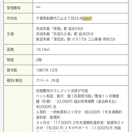
管理費等
****
所在地
千葉県船橋市三山８丁目33-6[
MAP
]
京成本線「
実籾
」駅 徒歩24分
交通
京成本線「
京成大久保
」駅 徒歩25分
総武本線「
津田沼
」駅 バス17分 三山車庫 停歩2分
面積
16.14㎡
階建
2階
築年数
1987年 12月
種別/構造
アパート /木造
初期費用のクレジット決済が可能
ペット相談：猫可 猫１匹飼育可能／敷金１ヶ月積増
鍵（任意）：33,000円 退去時清掃費（退去時⽀払）：
40,000円 法
⼈契約：⼀時⾦賃料２ヶ⽉分：68,000円 １年未満解約
違約⾦：総賃料
３ヶ⽉分：117,000円 ２年未満解約違約⾦：総賃料２ヶ
⽉分：78,000 円 ２４Ｈサポート：11,000円/⽉ 外国