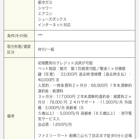
都市ガス
シャワー
エアコン
シューズボックス
インターネット対応
条件(その他)
****
取引形態/賃貸
仲介/一般
区分
初期費用のクレジット決済が可能
ペット相談：猫可 猫１匹飼育可能／敷金１ヶ月積増
鍵（任意）：33,000円 退去時清掃費（退去時⽀払）：
40,000円 法
⼈契約：⼀時⾦賃料２ヶ⽉分：68,000円 １年未満解約
違約⾦：総賃料
３ヶ⽉分：117,000円 ２年未満解約違約⾦：総賃料２ヶ
⽉分：78,000 円 ２４Ｈサポート：11,000円/⽉ 外国
籍：3,000円/⽉ ⾼齢者（６
５歳以上）：5,000円/⽉ ⾼齢者（６５歳以上）：⾒守電
備考
気サービス⼊
会必須：1,650円/⽉
ファミリーマート 船橋三山七丁目店まで徒歩5分と近場