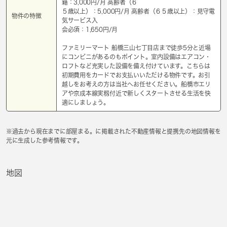
籍：3,000円/⽉ ⾼齢者（６
５歳以上）：5,000円/⽉ ⾼齢者（６５歳以上）：⾒守電
物件の特徴
気サービス⼊
会必須：1,650円/⽉
ファミリーマート 船橋三山七丁目店まで徒歩5分と近場
にコンビニがあるのもポイント。室内設備はエアコン・
ロフトなど充実した設備を備え付けています。こちらは
初期費用をカードでお支払いいただける物件です。お引
越しをお考えの方は当社へお任せください。船橋市エリ
アや京成本線実籾付近で新しくスタートさせる生活を快
適にしましょう。
※過去から現在までに部屋まる。に掲載された不動産情報と提携先の地図情報を
元に生成した参考情報です。
地図