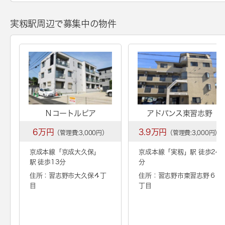
実籾駅周辺で募集中の物件
Ｎコートルピア
アドバンス東習志野
6万円
3.9万円
（管理費:3,000円）
（管理費:3,000円）
京成本線「
京成大久保
」
京成本線「
実籾
」駅 徒歩24
駅 徒歩13分
分
住所：習志野市大久保４丁
住所：習志野市東習志野６
目
丁目