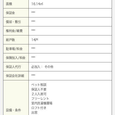
面積
16.14㎡
保証金
****
償却・敷引
****
権利金/雑費
****
総戸数
14戸
駐車場/料金
****
保険加入/料金
****
保証人代行
必加入： その他
保証会社詳細
****
ペット相談
保証人不要
２人入居可
フリーレント
室内洗濯機置場
ロフト付き
設備・条件
出窓