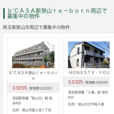
ｂ’ＣＡＳＡ新狭山ｒｅ－ｂｏｒｎ周辺で
募集中の物件
埼玉県狭山市周辺で募集中の物件
ｂ’ＣＡＳＡ狭山ｒｅ－ｂｏｒ
ＨＯＮＥＳＴＹ・ＹＯＵ
ｎ
5.5万円
（管理費:2,800円）
3.9万円
（管理費:5,000円）
西武新宿線「
入曽
」駅 徒歩
8分
西武新宿線「
狭山市
」駅 徒
歩6分
住所：狭山市大字南入曽
住所：狭山市富士見１丁目