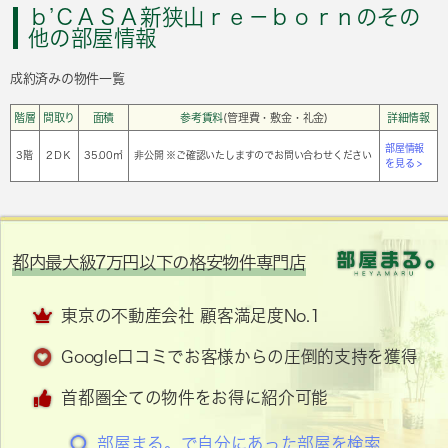
ｂ’ＣＡＳＡ新狭山ｒｅ－ｂｏｒｎのその
他の部屋情報
成約済みの物件一覧
階層
間取り
面積
参考賃料
(管理費・敷金・礼金)
詳細情報
部屋情報
3階
2ＤＫ
35.00㎡
非公開 ※ご確認いたしますのでお問い合わせください
を見る >
都内最大級7万円以下の格安物件専門店
東京の不動産会社 顧客満足度No.1
Google口コミでお客様からの圧倒的支持を獲得
首都圏全ての物件をお得に紹介可能
部屋まる。で自分にあった部屋を検索