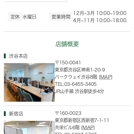
12月~3月 10:00~19:00
定休
水曜日
営業時間
4月~11月 10:00~18:00
店舗概要
渋谷本店
〒150-0041
東京都渋谷区神南1-20-9
パークウェイ渋谷8階
[MAP]
TEL:03-6455-3405
JR山手線 渋谷駅徒歩4分
〒160-0023
新宿店
東京都新宿区西新宿7-1-11
共栄ビル6階
[MAP]