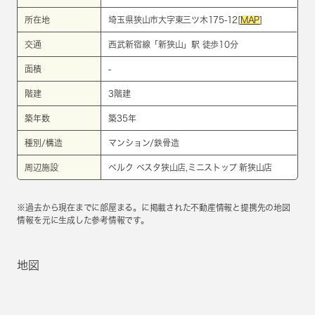
所在地
埼玉県狭山市大字東三ツ木175-12[
MAP
]
交通
西武新宿線
「
新狭山
」駅 徒歩10分
面積
-
階建
3階建
築年数
築35年
種別/構造
マンション/鉄骨造
周辺施設
ベルク ベスタ狭山店,ミニストップ 新狭山店
※過去から現在までに部屋まる。に掲載された不動産情報と提携先の地図
情報を元に生成した参考情報です。
地図