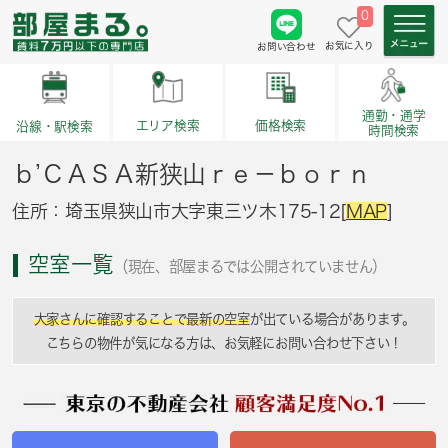
0
お気に入り
お問い合わせ
通勤・通学
価格検索
エリア検索
沿線・駅検索
時間検索
ｂ’ＣＡＳＡ新狭山ｒｅ－ｂｏｒｎ
住所：埼玉県狭山市大字東三ツ木175-12[
MAP
]
空室一覧
（現在、部屋まるでは公開されていません）
大家さんに確認することで最新の空室
が出ている場合があります。
こちらの物件が気になる方は、お気軽にお問い合わせ下さい！