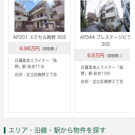
AP201 エクセル興野 302
AP344 プレステージビラ
302
6.98万円
（管理費:-）
6.9万円
（管理費:-）
日暮里舎人ライナー「
高
野
」駅 徒歩11分
日暮里舎人ライナー「
高
野
」駅 徒歩10分
住所：足立区興野２丁目
住所：足立区興野２丁目
エリア・沿線・駅から物件を探す