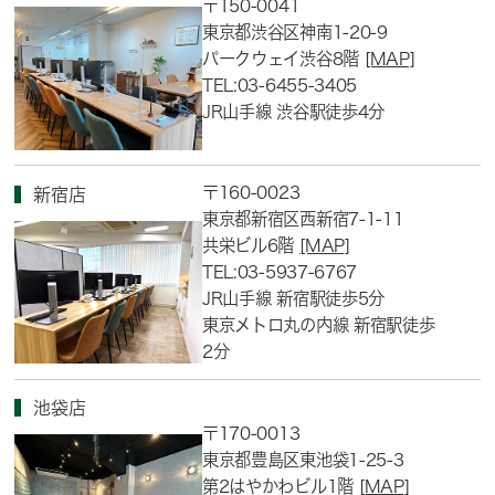
〒150-0041
東京都渋谷区神南1-20-9
パークウェイ渋谷8階
[MAP]
TEL:03-6455-3405
JR山手線 渋谷駅徒歩4分
〒160-0023
新宿店
東京都新宿区西新宿7-1-11
共栄ビル6階
[MAP]
TEL:03-5937-6767
JR山手線 新宿駅徒歩5分
東京メトロ丸の内線 新宿駅徒歩
2分
池袋店
〒170-0013
東京都豊島区東池袋1-25-3
第2はやかわビル1階
[MAP]