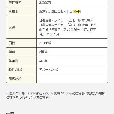
管理費等
3,000円
所在地
東京都足立区江北４丁目[
MAP
]
日暮里舎人ライナー
「
江北
」駅 徒歩9分
日暮里舎人ライナー
「
高野
」駅 徒歩14分
交通
山手線
「
日暮里
」駅 バス26分 「江北四丁
目」 停歩12分
面積
21.66㎡
階建
3階建
築年数
築3年
種別/構造
アパート/木造
周辺施設
-
※過去から現在までに部屋まる。に掲載された不動産情報と提携先の地図
情報を元に生成した参考情報です。