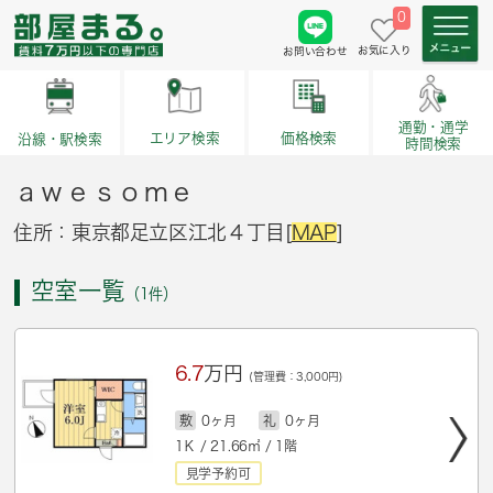
0
お気に入り
お問い合わせ
通勤・通学
価格検索
エリア検索
沿線・駅検索
時間検索
ａｗｅｓｏｍｅ
住所：東京都足立区江北４丁目[
MAP
]
空室一覧
（1件）
6.7
万円
(管理費：3,000円)
敷
0ヶ月
礼
0ヶ月
1Ｋ / 21.66㎡ / 1階
見学予約可