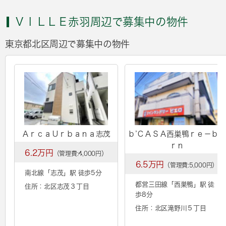
ＶＩＬＬＥ赤羽周辺で募集中の物件
東京都北区周辺で募集中の物件
ＡｒｃａＵｒｂａｎａ志茂
ｂ’ＣＡＳＡ西巣鴨ｒｅ－ｂｏ
ｒｎ
6.2万円
（管理費:4,000円）
6.5万円
（管理費:5,000円）
南北線「
志茂
」駅 徒歩5分
都営三田線「
西巣鴨
」駅 徒
住所：北区志茂３丁目
歩8分
住所：北区滝野川５丁目