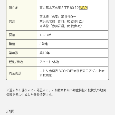
所在地
東京都北区志茂２丁目60-12[
MAP
]
南北線
「
志茂
」駅 徒歩9分
交通
京浜東北線
「
赤羽
」駅 徒歩12分
南北線
「
赤羽岩淵
」駅 徒歩9分
面積
13.37㎡
階建
3階建
築年数
築19年
種別/構造
アパート/木造
ニトリ赤羽店,BOOKOFF赤羽駅東口店,ゲオ北赤
周辺施設
羽駅前店
※過去から現在までに部屋まる。に掲載された不動産情報と提携先の地図
情報を元に生成した参考情報です。
地図