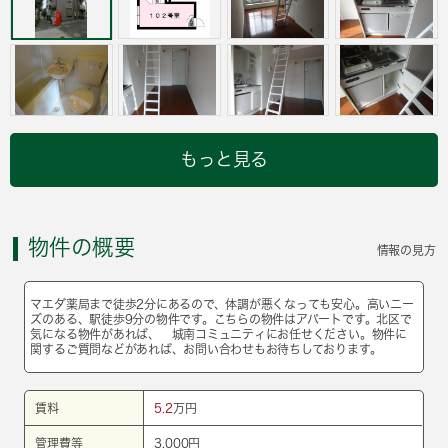
もっと見る
物件の概要
情報の見方
マエダ薬局まで徒歩2分にあるので、体調が悪くなっても安心。高いニー
ズのある、駅徒歩9分の物件です。こちらの物件はアパートです。北区で
気になる物件があれば、 城南コミュニティにお任せください。物件に
関するご質問などがあれば、お問い合わせもお待ちしております。
賃料
5.2
万円
管理費等
3,000円