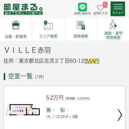
0
お気に入り
お問い合わせ
通勤・通学
価格検索
エリア検索
沿線・駅検索
時間検索
ＶＩＬＬＥ赤羽
住所：東京都北区志茂２丁目60-12[
MAP
]
空室一覧
（1件）
5.2
万円
(管理費：3,000円)
敷
-
礼
-
1Ｋ / 13.37㎡ / 3階