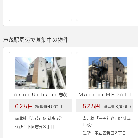
志茂駅周辺で募集中の物件
ＡｒｃａＵｒｂａｎａ志茂
ＭａｉｓｏｎＭＥＤＡＬＩＡ
6.2万円
5.2万円
（管理費:4,000円）
（管理費:8,000円）
南北線「
志茂
」駅 徒歩5分
南北線「
王子神谷
」駅 徒歩
15分
住所：北区志茂３丁目
住所：足立区新田２丁目