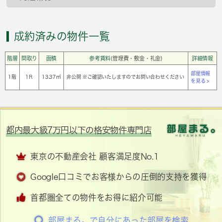
成約済みの物件一覧
階層
間取り
面積
参考賃料
(管理費・敷金・礼金)
詳細情報
部屋情報
1階
1Ｒ
13.37㎡
非公開 ※ご確認いたしますのでお問い合わせください
を見る >
都内最大級7万円以下の格安物件専門店
東京の不動産会社 顧客満足度No.1
Google口コミでお客様からの圧倒的支持を獲得
首都圏全ての物件をお得に紹介可能
部屋まる。で自分にあった部屋を検索