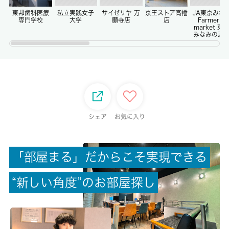
-/-
東邦歯科医療
私立実践女子
サイゼリヤ 万
京王ストア高幡
JA東京みな
専門学校
大学
願寺店
店
Farmer`s
market 東
みなみの恵
権利金/雑費
-/-
総戸数
-
シェア
お気に入り
現状/入居可能日
空家/即時
「
部
屋
ま
る
」
だ
か
ら
こ
そ
実
現
で
き
る
駐車場/料金
-/-
“
新
し
い
角
度
”
の
お
部
屋
探
し
保険加入/料金
有/15000円