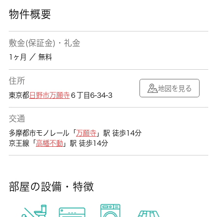
物件概要
敷金(保証金)・礼金
1ヶ月 ／ 無料
住所
地図を見る
東京都
日野市
万願寺
６丁目6-34-3
交通
多摩都市モノレール「
万願寺
」駅 徒歩14分
京王線「
高幡不動
」駅 徒歩14分
部屋の設備・特徴