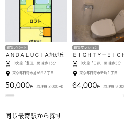
賃貸アパート
賃貸マンション
ＡＮＤＡＬＵＣＩＡ旭が丘
ＥＩＧＨＴＹ－ＥＩＧＨＴ Ｈ
中央線「
豊田
」駅 徒歩15分
中央線「
日野
」駅 徒歩3分
東京都日野市旭が丘２丁目
東京都日野市新町１丁目
50,000
64,000
円
（管理費 2,000円）
円
（管理費 9,000
同じ最寄駅から探す