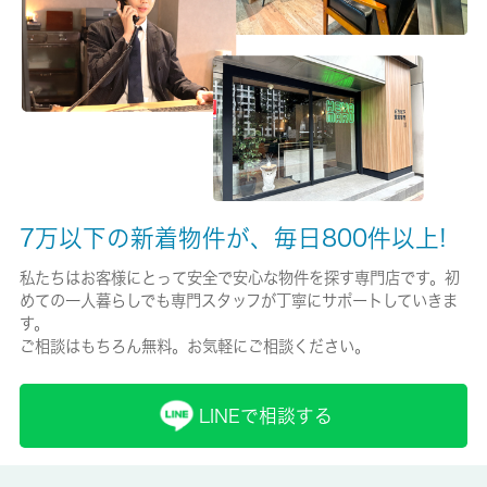
保険名/保険期間
家財共済保険/2年
保証人代行
必加入
保証会社詳細
初回保証料：賃料の５０％・その後１年毎に１万円
7万以下の新着物件が、毎日800件以上!
賃貸区分/契約期間
私たちはお客様にとって安全で安心な物件を探す専門店です。初
めての一人暮らしでも専門スタッフが丁寧にサポートしていきま
定期借家権/2年
す。
ご相談はもちろん無料。お気軽にご相談ください。
取引形態
仲介
LINEで相談する
備考
湿気を残さずしっかりと衣類を乾燥させられるので生乾き臭も軽