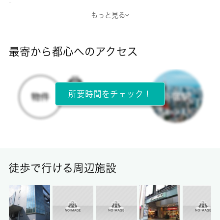
-
もっと見る
断熱性能
-
最寄から都心へのアクセス
目安光熱費
-
所要時間をチェック！
所在階
1階 / 2階建
面積
26.50㎡
徒歩で行ける周辺施設
保証金
-
償却/敷引