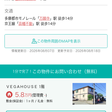
交通
多摩都市モノレール「
万願寺
」駅 徒歩14分
京王線「
高幡不動
」駅 徒歩14分
この物件周囲のMAPを表示
情報更新日：2026年08月07日 更新予定日：2026年08月18日
この物件にお問い合わせ（無料）
1分で完了！
ＶＥＧＡＨＯＵＳＥ 1階
5.8
万円
(管理費
-
)
敷金(保証金)：1ヶ月 / 礼金：無料