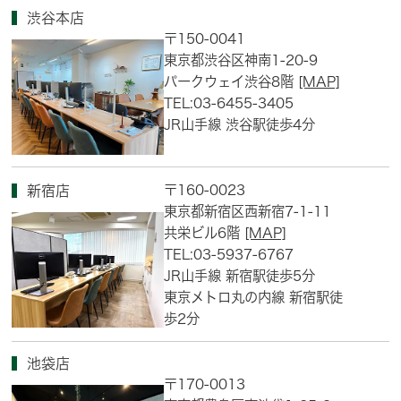
渋谷本店
〒150-0041
東京都渋谷区神南1-20-9
パークウェイ渋谷8階
[MAP]
TEL:03-6455-3405
JR山手線 渋谷駅徒歩4分
〒160-0023
新宿店
東京都新宿区西新宿7-1-11
共栄ビル6階
[MAP]
TEL:03-5937-6767
JR山手線 新宿駅徒歩5分
東京メトロ丸の内線 新宿駅徒
歩2分
池袋店
〒170-0013