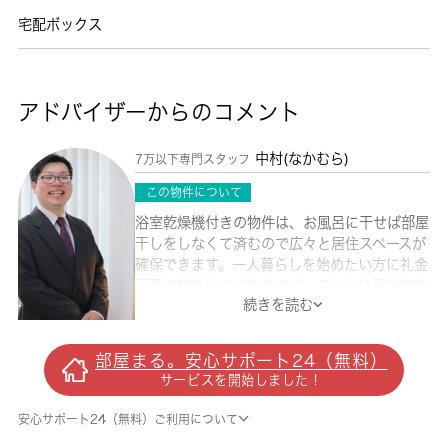
宅配ボックス
アドバイザーからのコメント
中村(なかむら)
7万以下専門スタッフ
この物件について
浴室乾燥機付きの物件は、お風呂に干せば部屋
干しをしなくて済むので広々と居住スペースが
確保できます。一人暮らしを始めたい方に礼金
不要の物件はおすすめです。こちらは現在空家
続きを読む
の物件です。過ごしやすい環境を実現する、エ
アコン付きの物件です。こちらの物件はアパー
トです。快適な生活を実現してくれる要素の一
部屋まる。安心サポート24（無料）
つに、住まいというものがあるのだと思いま
サービスを開始しました！
す。当社に住まい探しのお手伝いをさせて下さ
い。
安心サポート24（無料）ご利用について