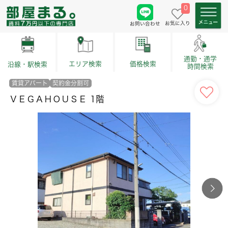
0
お気に入り
お問い合わせ
通勤・通学
価格検索
エリア検索
沿線・駅検索
時間検索
賃貸アパート
契約金分割可
ＶＥＧＡＨＯＵＳＥ 1階