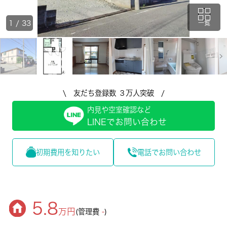
1
/
33
一覧
\ 友だち登録数 ３万人突破 /
内見や空室確認など
LINEでお問い合わせ
初期費用を知りたい
電話でお問い合わせ
5.8
万円
(管理費
-
)