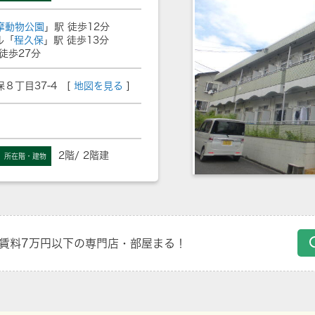
摩動物公園
」駅 徒歩12分
ル「
程久保
」駅 徒歩13分
徒歩27分
８丁目37-4 [
地図を見る
]
2階/ 2階建
所在階・建物
賃料7万円以下の専門店・部屋まる！