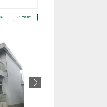
輪場
バイク置場あり
【周辺】京王ストア高幡店まで1571m