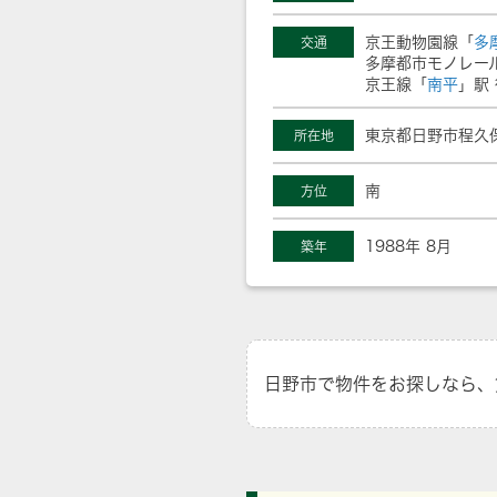
京王動物園線「
多
交通
多摩都市モノレー
京王線「
南平
」駅 
東京都日野市程久保
所在地
南
方位
1988年 8月
築年
日野市で物件をお探しなら、