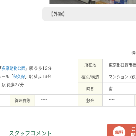
35m
【外観】
情
所在地
東京都日野市程
「
多摩動物公園
」駅 徒歩12分
レール「
程久保
」駅 徒歩13分
種別/構造
マンション /
」駅 徒歩27分
向き
南
管理費等
****
敷金
****
スタッフコメント