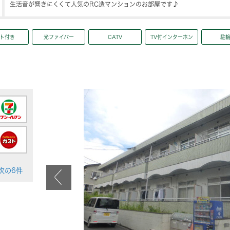
生活音が響きにくくて人気のRC造マンションのお部屋です♪
ト付き
光ファイバー
CATV
TV付インターホン
駐
>次の6件