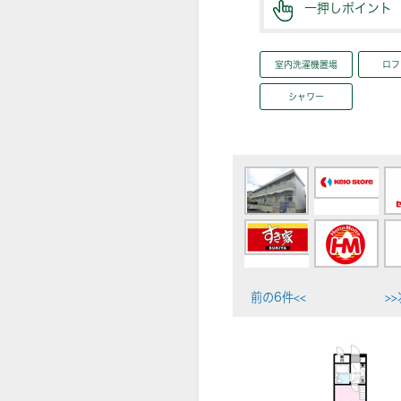
一押しポイント
室内洗濯機置場
ロフ
シャワー
前の6件<<
>