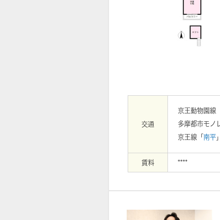
【周辺】マクドナルド高幡不…まで15
京王動物園線
多摩都市モノ
交通
京王線「
南平
賃料
****