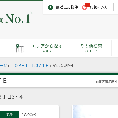
0
最近見た物件
お気に入り
※
エリアから探す
その他検索
AREA
OTHER
ページ
>
ＴＯＰＨＩＬＬＧＡＴＥ
>
過去掲載物件
ＴＥ
<<顧客満足度N
丁目37-4
18.00㎡
面積