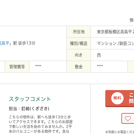
情
所在地
東京都板橋区高島平２
高島平
」駅 徒歩13分
種別/構造
マンション /鉄筋コ
向き
西
管理費等
****
敷金
****
スタッフコメント
担当：釘崎(くぎざき)
こちらの物件は、駅へも徒歩13分と歩
いてアクセスできます。こちらのお部屋
で新しい生活を始めてみませんか。2平
米のバルコニーがある物件です。急な
お気軽にお電話くだ