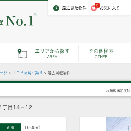
0
最近見た物件
お気に入り
※
エリアから探す
その他検索
AREA
OTHER
ページ
>
ＴＯＰ高島平第３
>
過去掲載物件
<<顧客満足度N
丁目14－12
16.05㎡
面積