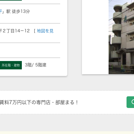
平
」駅 徒歩13分
２丁目14－12 [
地図を見
3階/ 5階建
所在階・建物
賃料7万円以下の専門店・部屋まる！