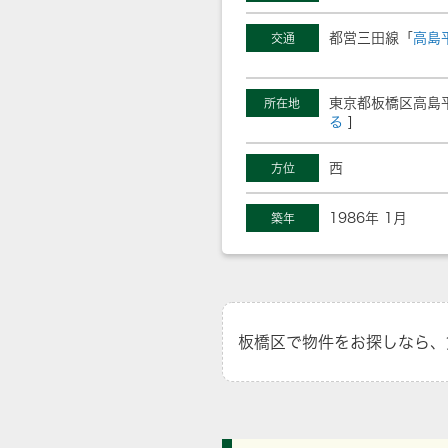
都営三田線「
高島
交通
東京都板橋区高島平
所在地
る
]
西
方位
1986年 1月
築年
板橋区で物件をお探しなら、