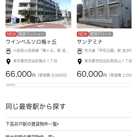
NEW
賃貸マンション
NEW
賃貸アパート
ウインベルソロ梅ヶ丘
サンデミナ
小田急小田原線「
梅ヶ丘
」駅 徒歩5分
京王線「
芦花公園
」駅 徒歩6分
東京都世田谷区梅丘１丁目
東京都世田谷区南烏山１丁目
66,000
60,000
円
（管理費 8,000円）
円
（管理費 2,000
同じ最寄駅から探す
下高井戸駅の賃貸物件一覧