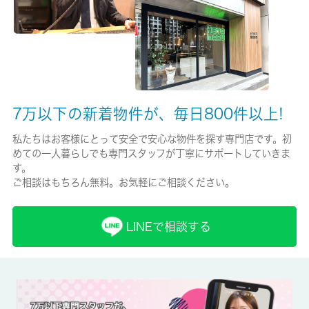
-/2年
保証人代行
必加入
保証会社詳細
7万以下の新着物件が、毎日800件以上!
初回 １００％ 月１５００円 他あり
私たちはお客様にとって安全で安心な物件を探す専門店です。初
賃貸区分/契約期間
めての一人暮らしでも専門スタッフが丁寧にサポートしていきま
一般/2年
す。
ご相談はもちろん無料。お気軽にご相談ください。
取引形態
仲介
LINEで相談する
備考
家から徒歩6分にドラッグストア「マツモトキヨシ 下高井戸駅西
口店」があります。収納はクロゼット・シューズボックスなど豊
富なので、衣類や履き物の整理がしやすく便利です。住みやすい