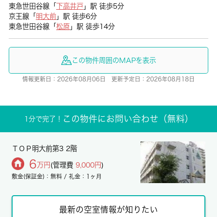
東急世田谷線「
下高井戸
」駅 徒歩5分
京王線「
明大前
」駅 徒歩6分
東急世田谷線「
松原
」駅 徒歩14分
この物件周囲のMAPを表示
情報更新日：2026年08月06日 更新予定日：2026年08月18日
この物件にお問い合わせ（無料）
1分で完了！
ＴＯＰ明⼤前第3 2階
6
万円
(管理費
9,000円
)
敷金(保証金)：無料 / 礼金：1ヶ月
最新の空室情報が知りたい