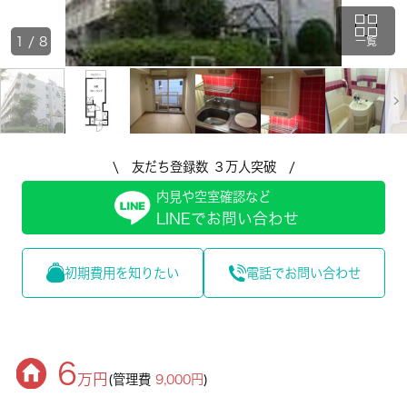
1
/
8
一覧
\ 友だち登録数 ３万人突破 /
内見や空室確認など
LINEでお問い合わせ
初期費用を知りたい
電話でお問い合わせ
6
万円
(管理費
9,000円
)