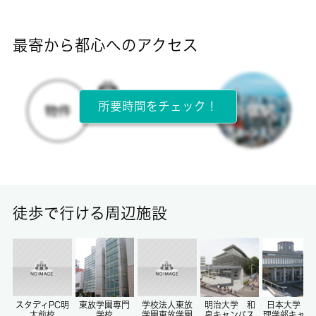
断熱性能
-
最寄から都心へのアクセス
目安光熱費
-
所要時間をチェック！
所在階
2階 / 5階建
面積
15.49㎡
徒歩で行ける周辺施設
保証金
0ヶ月
償却/敷引
-/-
スタディPC明
東放学園専門
学校法人東放
明治大学 和
日本大学 
大前校
学校
学園東放学園
泉キャンパス
理学部キャン