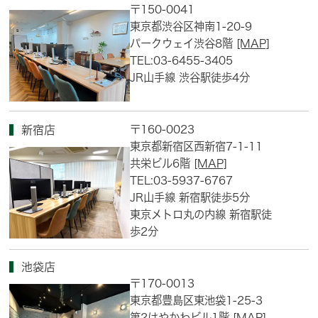
〒150-0041
東京都渋谷区神南1-20-9
パークウェイ渋谷8階
[MAP]
TEL:03-6455-3405
JR山手線 渋谷駅徒歩4分
〒160-0023
新宿店
東京都新宿区西新宿7-1-11
共栄ビル6階
[MAP]
TEL:03-5937-6767
JR山手線 新宿駅徒歩5分
東京メトロ丸の内線 新宿駅徒
歩2分
池袋店
〒170-0013
東京都豊島区東池袋1-25-3
第2はやかわビル1階
[MAP]