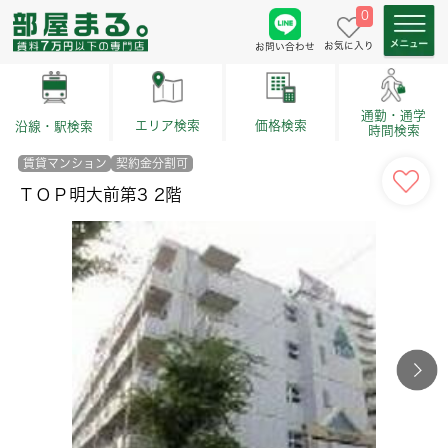
0
お気に入り
お問い合わせ
通勤・通学
価格検索
エリア検索
沿線・駅検索
時間検索
賃貸マンション
契約金分割可
ＴＯＰ明⼤前第3 2階