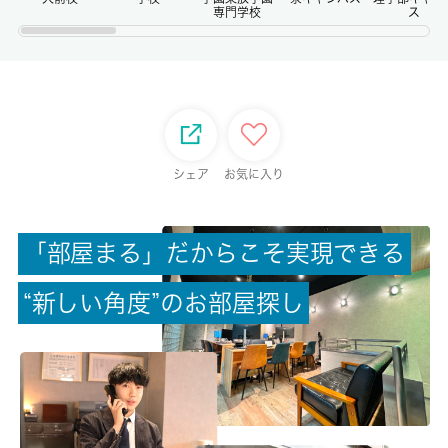
専門学校
ス
権利金/雑費
-/-
総戸数
-
シェア
お気に入り
現状/入居可能日
居住中/相談
「
部
屋
ま
る
」
だ
か
ら
こ
そ
実
現
で
き
る
駐車場/料金
“
新
し
い
角
度
”
の
お
部
屋
探
し
無/-
保険加入/料金
有/20000円
保険名/保険期間