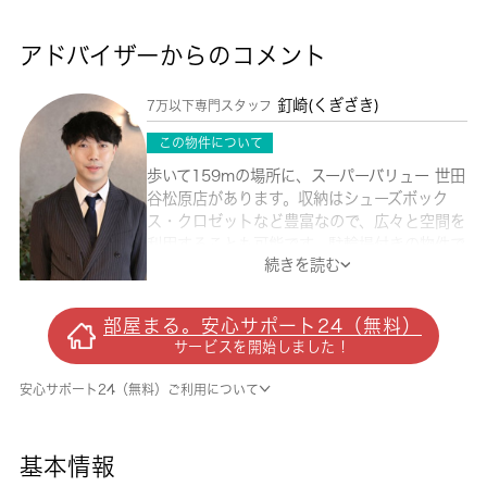
アドバイザーからのコメント
釘崎(くぎざき)
7万以下専門スタッフ
この物件について
歩いて159mの場所に、スーパーバリュー 世田
谷松原店があります。収納はシューズボック
ス・クロゼットなど豊富なので、広々と空間を
利用することも可能です。駐輪場付きの物件で
続きを読む
す。余裕のある生活は広々1Rからいかがでし
ょうか。こちらの物件は分譲賃貸です。世田谷
区で新たな生活を始めるなら、東急世田谷線下
部屋まる。安心サポート24（無料）
高井戸近くはいかがでしょうか？住まい探し
サービスを開始しました！
は、 城南コミュニティにお任せ下さい。
安心サポート24（無料）ご利用について
基本情報