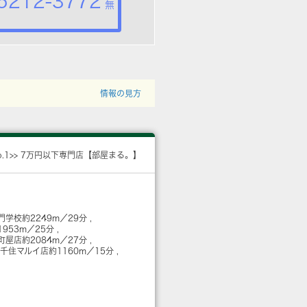
5212-3772
無
情報の見方
o.1>> 7万円以下専門店【部屋まる。】
門学校
約2249m／29分
1953m／25分
町屋店
約2084m／27分
北千住マルイ店
約1160m／15分