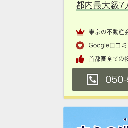
都内最大級7
東京の不動産会
Google口
首都圏全ての
050-