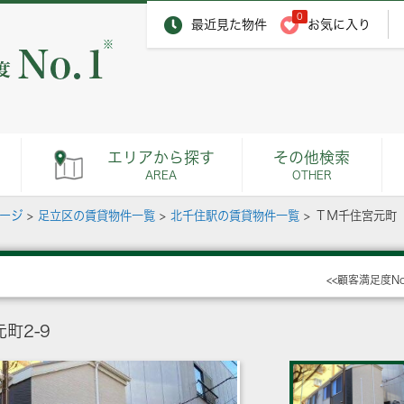
0
最近見た物件
お気に入り
※
エリアから探す
その他検索
AREA
OTHER
ページ
>
足立区の賃貸物件一覧
>
北千住駅の賃貸物件一覧
>
ＴＭ千住宮元町
<<顧客満足度N
町2-9