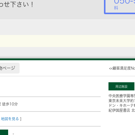
050-
わせ下さい！
料
物ページ
<<顧客満足度N
周辺施設
中央医療学園専
東京未来大学
約
 徒歩10分
ドン・キホーテ
紀伊国屋書店 
地図を見る
]
-