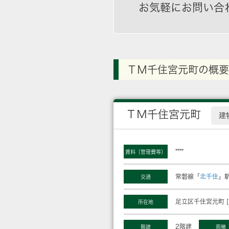
お気軽にお問い合
ＴＭ千住宮元町の概要
ＴＭ千住宮元町
建
****
賃料（管理費等）
常磐線「
北千住
」駅
交通
足立区千住宮元町 [
所在地
2階建
階建
面積