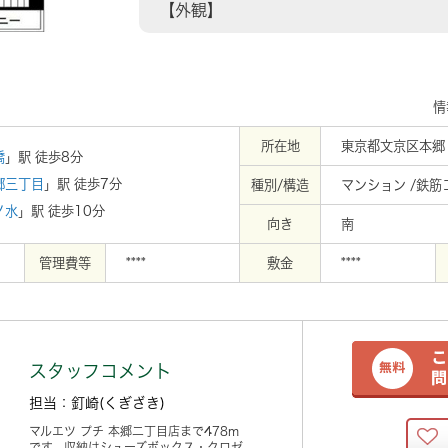
【外観】
情
所在地
東京都文京区本郷２
橋
」駅 徒歩8分
郷三丁目
」駅 徒歩7分
種別/構造
マンション /鉄
ノ水
」駅 徒歩10分
向き
南
管理費等
****
敷金
****
スタッフコメント
担当：釘崎(くぎざき)
マルエツ プチ 本郷二丁目店まで478m
です。収納はシューズボックス・クロゼ