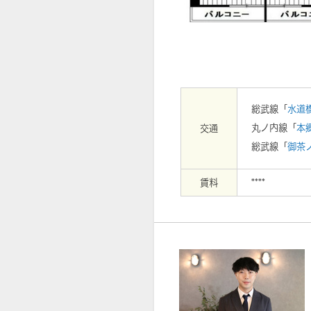
【外観】
総武線「
水道
丸ノ内線「
本
交通
総武線「
御茶
賃料
****