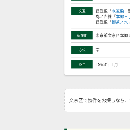
総武線「
水道橋
」
交通
丸ノ内線「
本郷三
総武線「
御茶ノ水
東京都文京区本郷２
所在地
南
方位
1983年 1月
築年
文京区で物件をお探しなら、