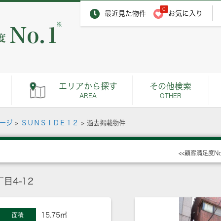
0
最近見た物件
お気に入り
※
エリアから探す
その他検索
AREA
OTHER
ページ
>
ＳＵＮＳＩＤＥ１２
>
過去掲載物件
<<顧客満足度N
目4-12
15.75㎡
面積