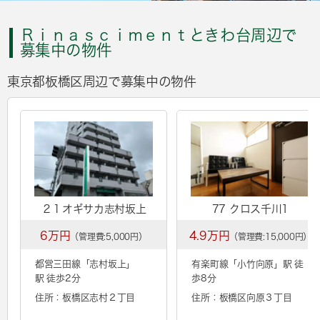
Ｒｉｎａｓｃｉｍｅｎｔときわ台周辺で
募集中の物件
東京都板橋区周辺で募集中の物件
２１オギサカ志村坂上
77 クロス千川1
6万円
4.9万円
（管理費:5,000円）
（管理費:15,000円）
都営三田線「
志村坂上
」
有楽町線「
小竹向原
」駅 徒
駅 徒歩2分
歩8分
住所：板橋区志村２丁目
住所：板橋区向原３丁目