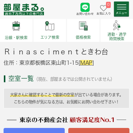
0
お気に入り
お問い合わせ
通勤・通学
価格検索
エリア検索
沿線・駅検索
時間検索
Ｒｉｎａｓｃｉｍｅｎｔときわ台
住所：東京都板橋区東山町1-15[
MAP
]
空室一覧
（現在、部屋まるでは公開されていません）
大家さんに確認することで最新の空室
が出ている場合があります。
こちらの物件が気になる方は、お気軽にお問い合わせ下さい！