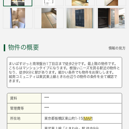
物件の概要
情報の見方
まいばすけっと南常盤台1丁目店まで徒歩2分です。最上階の物件です。
こちらはマンションタイプになります。根強いニーズを誇る駅近の物件と
なり、徒歩9分に駅があります。細かい条件でも物件をお探しします。
城南コミュニティは東武東上線ときわ台辺りの物件の条件を全て確認で
きます。
賃料
****
管理費等
****
所在地
東京都板橋区東山町1-15[
MAP
]
東武東上線
「
ときわ台
」駅 徒歩9分