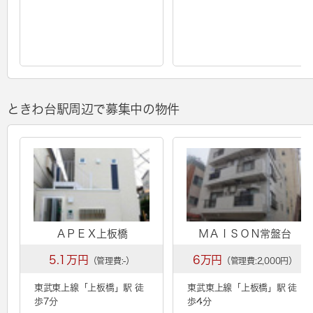
ときわ台駅周辺で募集中の物件
ＡＰＥＸ上板橋
ＭＡＩＳＯＮ常盤台
5.1万円
6万円
（管理費:-）
（管理費:2,000円）
東武東上線「
上板橋
」駅 徒
東武東上線「
上板橋
」駅 徒
歩7分
歩4分