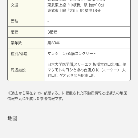
交通
東武東上線
「
中板橋
」駅 徒歩10分
東武東上線
「
大山
」駅 徒歩18分
面積
-
階建
3階建
築年数
築40年
種別/構造
マンション/鉄筋コンクリート
日本大学医学部,スリーエフ 板橋大谷口北町店,薬
周辺施設
マツモトキヨシときわ台店,ＯＫ（オーケー） 大
谷口店,ゲオときわ台駅南口店
※過去から現在までに部屋まる。に掲載された不動産情報と提携先の地図
情報を元に生成した参考情報です。
地図