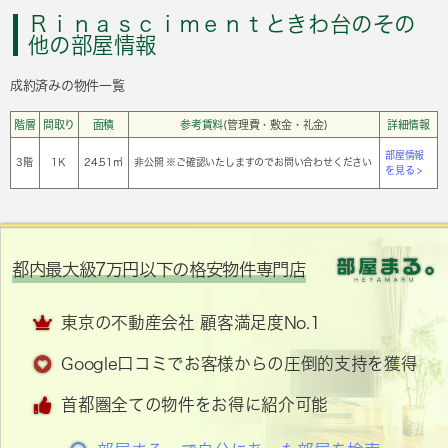
Ｒｉｎａｓｃｉｍｅｎｔときわ台のその
他の部屋情報
成約済みの物件一覧
階層
間取り
面積
参考賃料
(管理費・敷金・礼金)
詳細情報
部屋情報
3階
1Ｋ
24.51㎡
非公開 ※ご確認いたしますのでお問い合わせください
を見る >
都内最大級7万円以下の格安物件専門店
東京の不動産会社 顧客満足度No.1
Google口コミでお客様からの圧倒的支持を獲得
首都圏全ての物件をお得に紹介可能