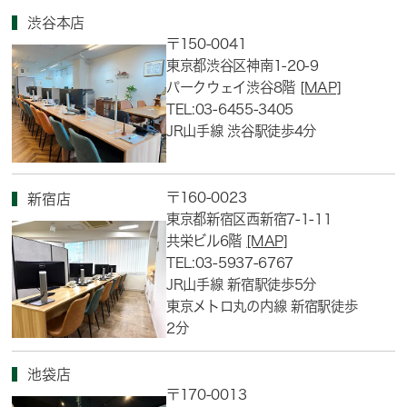
渋谷本店
〒150-0041
東京都渋谷区神南1-20-9
パークウェイ渋谷8階
[MAP]
TEL:03-6455-3405
JR山手線 渋谷駅徒歩4分
〒160-0023
新宿店
東京都新宿区西新宿7-1-11
共栄ビル6階
[MAP]
TEL:03-5937-6767
JR山手線 新宿駅徒歩5分
東京メトロ丸の内線 新宿駅徒歩
2分
池袋店
〒170-0013