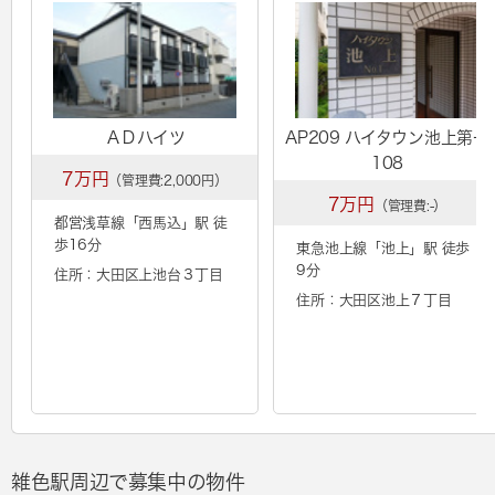
ＡＤハイツ
AP209 ハイタウン池上第一
108
7万円
（管理費:2,000円）
7万円
（管理費:-）
都営浅草線「
西馬込
」駅 徒
歩16分
東急池上線「
池上
」駅 徒歩
9分
住所：大田区上池台３丁目
住所：大田区池上７丁目
雑色駅周辺で募集中の物件