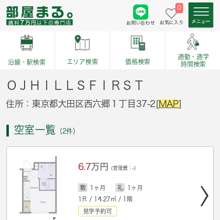
0
お気に入り
お問い合わせ
通勤・通学
価格検索
エリア検索
沿線・駅検索
時間検索
ＯＪＨＩＬＬＳＦＩＲＳＴ
住所：東京都大田区西六郷１丁目37‐2[
MAP
]
空室一覧
（2件）
6.7
万円
(管理費：-)
敷
1ヶ月
礼
1ヶ月
1Ｒ / 14.27㎡ / 1階
見学予約可