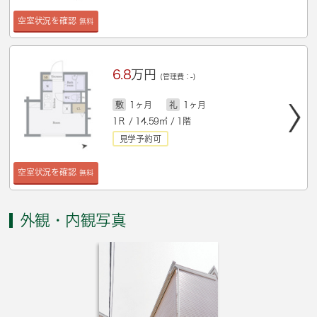
空室状況を確認
無料
6.8
万円
(管理費：-)
敷
1ヶ月
礼
1ヶ月
1Ｒ / 14.59㎡ / 1階
見学予約可
空室状況を確認
無料
外観・内観写真