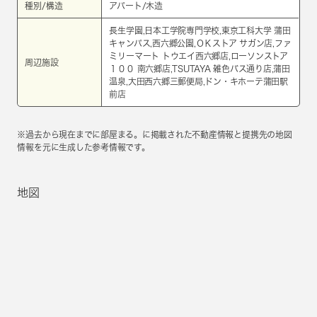
種別/構造
アパート/木造
長生学園,日本工学院専門学校,東京工科大学 蒲田
キャンパス,西六郷公園,ＯＫストア サガン店,ファ
ミリーマート トウエイ西六郷店,ローソンストア
周辺施設
１００ 南六郷店,TSUTAYA 雑色バス通り店,蒲田
温泉,大田西六郷三郵便局,ドン・キホーテ蒲田駅
前店
※過去から現在までに部屋まる。に掲載された不動産情報と提携先の地図
情報を元に生成した参考情報です。
地図