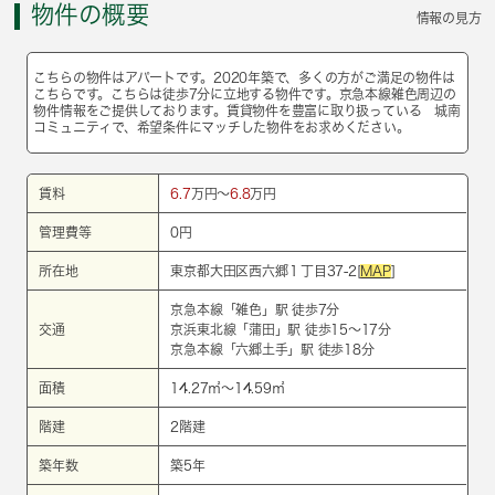
物件の概要
情報の見方
こちらの物件はアパートです。2020年築で、多くの方がご満足の物件は
こちらです。こちらは徒歩7分に立地する物件です。京急本線雑色周辺の
物件情報をご提供しております。賃貸物件を豊富に取り扱っている 城南
コミュニティで、希望条件にマッチした物件をお求めください。
賃料
6.7
万円～
6.8
万円
管理費等
0円
所在地
東京都大田区西六郷１丁目37‐2[
MAP
]
京急本線
「
雑色
」駅 徒歩7分
交通
京浜東北線
「
蒲田
」駅 徒歩15～17分
京急本線
「
六郷土手
」駅 徒歩18分
面積
14.27㎡～14.59㎡
階建
2階建
築年数
築5年