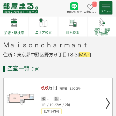
0
お気に入り
お問い合わせ
通勤・通学
価格検索
エリア検索
沿線・駅検索
時間検索
Ｍａｉｓｏｎｃｈａｒｍａｎｔ
住所：東京都中野区野方６丁目18-3[
MAP
]
空室一覧
（1件）
6.6
万円
(管理費：3,000円)
敷
-
礼
-
1Ｒ / 19.47㎡ / 2階
見学予約可