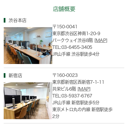
店舗概要
渋谷本店
〒150-0041
東京都渋谷区神南1-20-9
パークウェイ渋谷8階
[MAP]
TEL:03-6455-3405
JR山手線 渋谷駅徒歩4分
〒160-0023
新宿店
東京都新宿区西新宿7-1-11
共栄ビル6階
[MAP]
TEL:03-5937-6767
JR山手線 新宿駅徒歩5分
東京メトロ丸の内線 新宿駅徒歩
2分