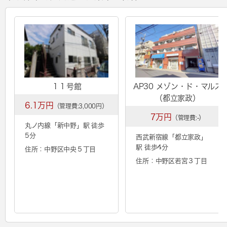
１１号館
AP30 メゾン・ド・マルス
（都立家政）
6.1万円
（管理費:3,000円）
7万円
（管理費:-）
丸ノ内線「
新中野
」駅 徒歩
5分
西武新宿線「
都立家政
」
駅 徒歩4分
住所：中野区中央５丁目
住所：中野区若宮３丁目