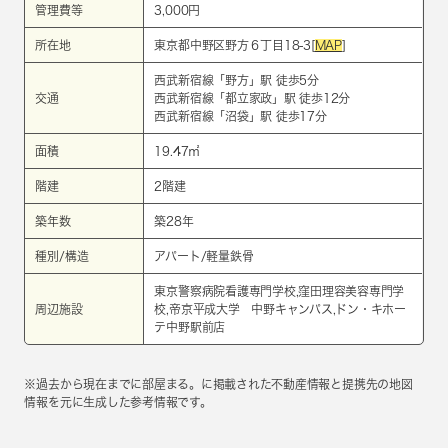
管理費等
3,000円
所在地
東京都中野区野方６丁目18-3[
MAP
]
西武新宿線
「
野方
」駅 徒歩5分
交通
西武新宿線
「
都立家政
」駅 徒歩12分
西武新宿線
「
沼袋
」駅 徒歩17分
面積
19.47㎡
階建
2階建
築年数
築28年
種別/構造
アパート/軽量鉄骨
東京警察病院看護専門学校,窪田理容美容専門学
周辺施設
校,帝京平成大学 中野キャンパス,ドン・キホー
テ中野駅前店
※過去から現在までに部屋まる。に掲載された不動産情報と提携先の地図
情報を元に生成した参考情報です。