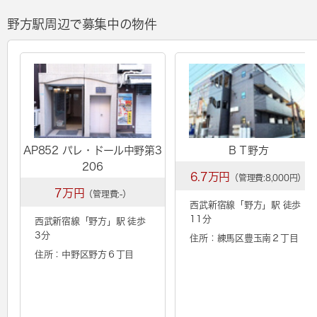
野方駅周辺で募集中の物件
AP852 パレ・ドール中野第3
ＢＴ野方
206
6.7万円
（管理費:8,000円）
7万円
（管理費:-）
西武新宿線「
野方
」駅 徒歩
11分
西武新宿線「
野方
」駅 徒歩
3分
住所：練馬区豊玉南２丁目
住所：中野区野方６丁目