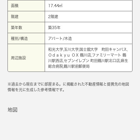
面積
17.44㎡
階建
2階建
築年数
築35年
種別/構造
アパート/木造
和光大学,玉川大学,国士舘大学 町田キャンパス,
Ｏｄａｋｙｕ ＯＸ 鶴川店,ファミリーマート 鶴
周辺施設
川駅西店,セブンイレブン 町田鶴川駅北口店,麻生
総合病院,鶴川駅前郵便局
※過去から現在までに部屋まる。に掲載された不動産情報と提携先の地図
情報を元に生成した参考情報です。
地図