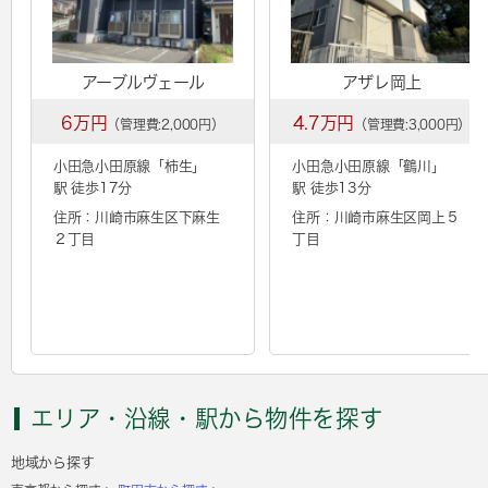
アーブルヴェール
アザレ岡上
6万円
4.7万円
（管理費:2,000円）
（管理費:3,000円）
小田急小田原線「
柿生
」
小田急小田原線「
鶴川
」
駅 徒歩17分
駅 徒歩13分
住所：川崎市麻生区下麻生
住所：川崎市麻生区岡上５
２丁目
丁目
エリア・沿線・駅から物件を探す
地域から探す