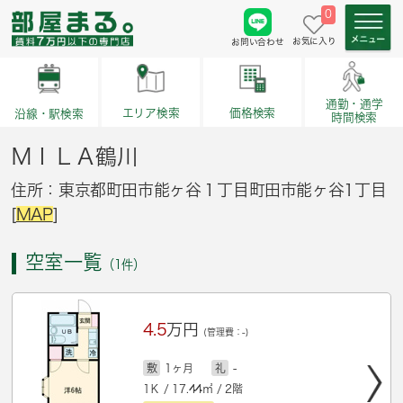
0
お気に入り
お問い合わせ
通勤・通学
価格検索
エリア検索
沿線・駅検索
時間検索
ＭＩＬＡ鶴川
住所：東京都町田市能ヶ谷１丁目町田市能ヶ谷1丁目
[
MAP
]
空室一覧
（1件）
4.5
万円
(管理費：-)
敷
1ヶ月
礼
-
1Ｋ / 17.44㎡ / 2階