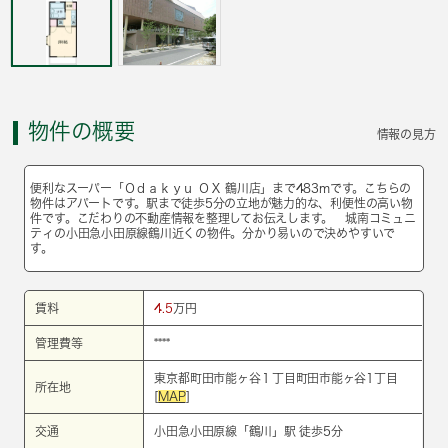
物件の概要
情報の見方
便利なスーパー「Ｏｄａｋｙｕ ＯＸ 鶴川店」まで483mです。こちらの
物件はアパートです。駅まで徒歩5分の立地が魅力的な、利便性の高い物
件です。こだわりの不動産情報を整理してお伝えします。 城南コミュニ
ティの小田急小田原線鶴川近くの物件。分かり易いので決めやすいで
す。
賃料
4.5
万円
管理費等
****
東京都町田市能ヶ谷１丁目町田市能ヶ谷1丁目
所在地
[
MAP
]
交通
小田急小田原線
「
鶴川
」駅 徒歩5分