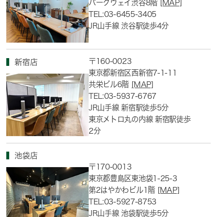
パークウェイ渋谷8階
[MAP]
TEL:03-6455-3405
JR山手線 渋谷駅徒歩4分
〒160-0023
新宿店
東京都新宿区西新宿7-1-11
共栄ビル6階
[MAP]
TEL:03-5937-6767
JR山手線 新宿駅徒歩5分
東京メトロ丸の内線 新宿駅徒歩
2分
池袋店
〒170-0013
東京都豊島区東池袋1-25-3
第2はやかわビル1階
[MAP]
TEL:03-5927-8753
JR山手線 池袋駅徒歩5分