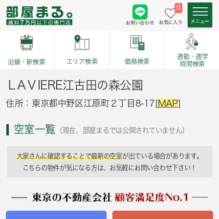
0
お気に入り
お問い合わせ
通勤・通学
価格検索
エリア検索
沿線・駅検索
時間検索
ＬAＶIERE江古田の森公園
住所：東京都中野区江原町２丁目8-17[
MAP
]
空室一覧
（現在、部屋まるでは公開されていません）
大家さんに確認することで最新の空室
が出ている場合があります。
こちらの物件が気になる方は、お気軽にお問い合わせ下さい！