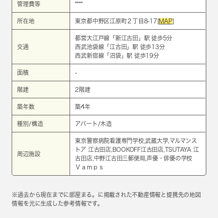
管理費等
****
所在地
東京都中野区江原町２丁目8-17[
MAP
]
都営大江戸線
「
新江古田
」駅 徒歩5分
交通
西武池袋線
「
江古田
」駅 徒歩13分
西武新宿線
「
沼袋
」駅 徒歩19分
面積
-
階建
2階建
築年数
築4年
種別/構造
アパート/木造
東京警察病院看護専門学校,武蔵大学,マルマンス
トア 江古田店,BOOKOFF江古田店,TSUTAYA 江
周辺施設
古田店,中野江古田三郵便局,声優・俳優の学校
Ｖａｍｐｓ
※過去から現在までに部屋まる。に掲載された不動産情報と提携先の地図
情報を元に生成した参考情報です。