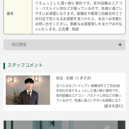
りちょっとした買い物に便利です。室内設備はエアコ
ン・バストイレ別などが揃っているので、快適に過ごし
備考
やすいお部屋になります。板橋区や都営三田線志村三丁
目付近で気になるお部屋を見つけたら、当社へお気軽に
お問い合せください。素敵なお部屋探しを全力でお手伝
いいたします。広告費：相談
周辺環境
スタッフコメント
担当：釘崎（くぎざき）
近くにはセブンイレブン 板橋志村３丁目店(徒
歩5分)がありちょっとした買い物に便利です。
室内設備はエアコン・バストイレ別などが揃っ
ているので、快適に過ごしやすいお部屋になり
ます。セキュリティ面は、オートロック・TVイ
[続きを読む]
ンターホンなどを備え付けているので安心して
暮らせます。上着やズボンなども折り畳まずに
収納できるクロゼットのある物件です。プライ
バシーが守られる角部屋で快適に暮らす事がで