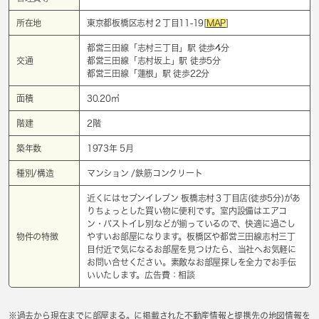
所在地
東京都板橋区志村２丁目11-19[
MAP
]
都営三田線「
志村三丁目
」駅 徒歩4分
交通
都営三田線「
志村坂上
」駅 徒歩5分
都営三田線「
蓮根
」駅 徒歩22分
面積
30.20㎡
階建
2階
築年数
1973年 5月
種別/構造
マンション /鉄筋コンクリート
近くにはセブンイレブン 板橋志村３丁目店(徒歩5分)があ
りちょっとした買い物に便利です。室内設備はエアコ
ン・バストイレ別などが揃っているので、快適に過ごし
物件の特徴
やすいお部屋になります。板橋区や都営三田線志村三丁
目付近で気になるお部屋を見つけたら、当社へお気軽に
お問い合せください。素敵なお部屋探しを全力でお手伝
いいたします。広告費：相談
※過去から現在までに部屋まる。に掲載された不動産情報と提携先の地図情報を