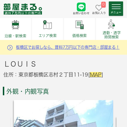
0
お気に入り
お問い合わせ
通勤・通学
価格検索
エリア検索
沿線・駅検索
時間検索
板橋区でお探しなら、賃料7万円以下の専門店・部屋まる！
ＬＯＵＩＳ
住所：東京都板橋区志村２丁目11-19[
MAP
]
外観・内観写真