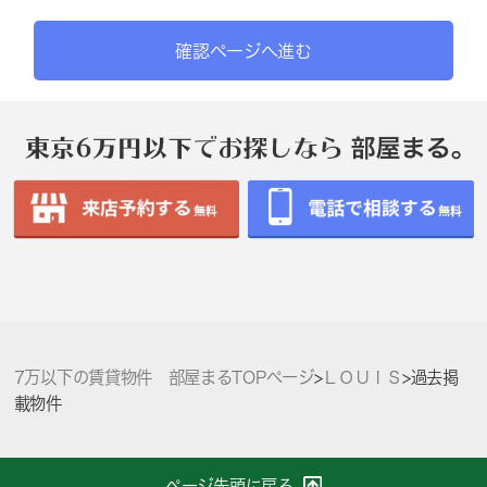
確認ページへ進む
7万以下の賃貸物件 部屋まるTOPページ
>
ＬＯＵＩＳ
>
過去掲
載物件
ページ先頭に戻る