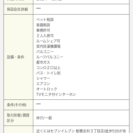
保証会社詳細
****
ペット相談
楽器相談
事務所可
２人入居可
ルームシェア可
室内洗濯機置場
バルコニー
設備・条件
ルーフバルコニー
都市ガス
コンロ２口以上
バス・トイレ別
シャワー
エアコン
オートロック
TVモニタ付インターホン
条件(その他)
****
取引形態/賃貸
仲介/一般
区分
近くにはセブンイレブン 板橋志村３丁目店(徒歩5分)があ