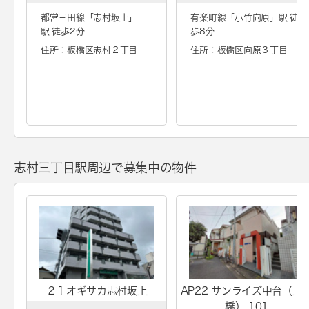
都営三田線「
志村坂上
」
有楽町線「
小竹向原
」駅 徒
駅 徒歩2分
歩8分
住所：板橋区志村２丁目
住所：板橋区向原３丁目
志村三丁目駅周辺で募集中の物件
２１オギサカ志村坂上
AP22 サンライズ中台（上
橋） 101