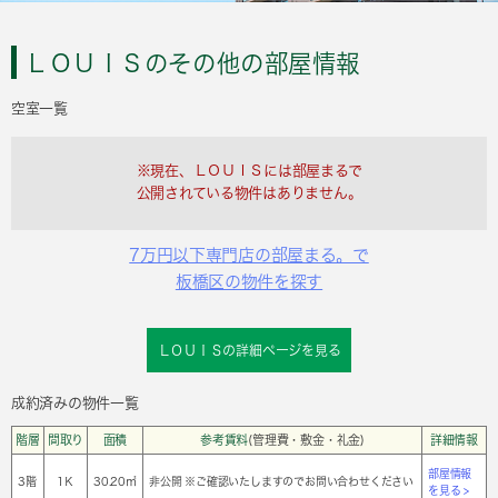
ＬＯＵＩＳのその他の部屋情報
空室一覧
※現在、ＬＯＵＩＳには部屋まるで
公開されている物件はありません。
7万円以下専門店の部屋まる。で
板橋区の物件を探す
ＬＯＵＩＳの詳細ページを見る
成約済みの物件一覧
階層
間取り
面積
参考賃料
(管理費・敷金・礼金)
詳細情報
部屋情報
3階
1Ｋ
30.20㎡
非公開 ※ご確認いたしますのでお問い合わせください
を見る >