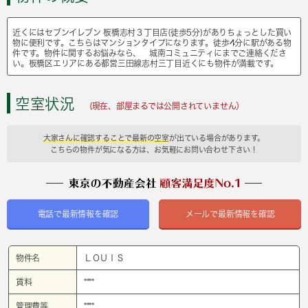
近くにはセブンイレブン 板橋志村３丁目店(徒歩5分)がありちょっとした買い
物に便利です。こちらはマンションタイプになります。徒歩4分に駅がある物
件です。物件に関するお悩みなら、 城南コミュニティにまでご連絡くださ
い。板橋区エリアにある都営三田線志村三丁目近くにも物件が満載です。
空室状況
(現在、部屋まるでは公開されていません）
大家さんに確認することで最新の空室
が出ている場合があります。
こちらの物件が気になる方は、お気軽にお問い合わせ下さい！
電話で最新情報を確認
メールで最新情報を確認
物件名
ＬＯＵＩＳ
賃料
****
管理費等
****