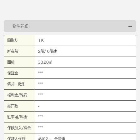
物件詳細
間取り
1Ｋ
所在階
2階/ 6階建
面積
30.20㎡
保証金
****
償却・敷引
****
権利金/雑費
****
総戸数
-
駐車場/料金
****
保険加入/料金
****
保証人代行
必加入： 全保連