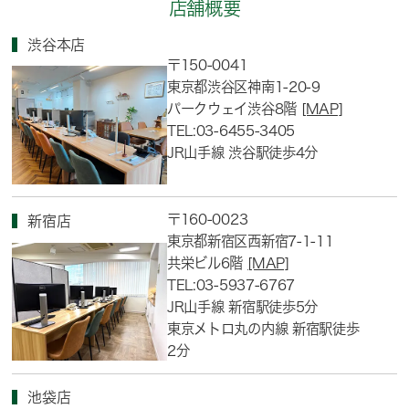
店舗概要
渋谷本店
〒150-0041
東京都渋谷区神南1-20-9
パークウェイ渋谷8階
[MAP]
TEL:03-6455-3405
JR山手線 渋谷駅徒歩4分
〒160-0023
新宿店
東京都新宿区西新宿7-1-11
共栄ビル6階
[MAP]
TEL:03-5937-6767
JR山手線 新宿駅徒歩5分
東京メトロ丸の内線 新宿駅徒歩
2分
池袋店