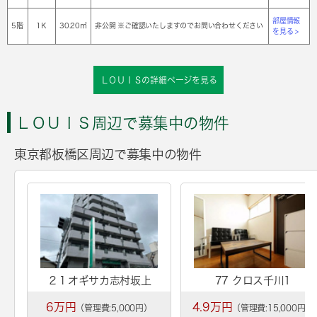
部屋情報
5階
1Ｋ
30.20㎡
非公開 ※ご確認いたしますのでお問い合わせください
を見る >
ＬＯＵＩＳの詳細ページを見る
ＬＯＵＩＳ周辺で募集中の物件
東京都板橋区周辺で募集中の物件
２１オギサカ志村坂上
77 クロス千川1
6万円
4.9万円
（管理費:5,000円）
（管理費:15,000円）