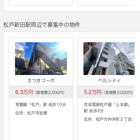
松戸新田駅周辺で募集中の物件
さつきコーポ
ベルシティ
6.3万円
5.2万円
（管理費:2,000円）
（管理費:5,000円）
常磐線「
松戸
」駅 徒歩10分
京成電鉄松戸線「
上本郷
」
駅 徒歩3分
住所：松戸市岩瀬
住所：松戸市仲井町２丁目