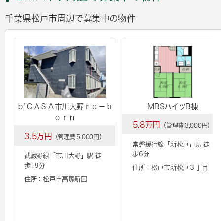
千葉県松戸市周辺で募集中の物件
ｂ’ＣＡＳＡ市川大野ｒｅ－ｂ
MBSハイツB棟
ｏｒｎ
5.8万円
（管理費:3,000円）
3.5万円
（管理費:5,000円）
常磐緩行線「
新松戸
」駅 徒
歩6分
武蔵野線「
市川大野
」駅 徒
歩19分
住所：松戸市新松戸３丁目
住所：松戸市高塚新田