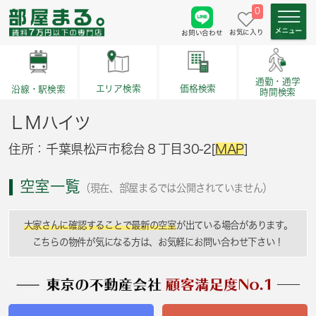
0
お気に入り
お問い合わせ
通勤・通学
価格検索
エリア検索
沿線・駅検索
時間検索
ＬＭハイツ
住所：千葉県松戸市稔台８丁目30-2[
MAP
]
空室一覧
（現在、部屋まるでは公開されていません）
大家さんに確認することで最新の空室
が出ている場合があります。
こちらの物件が気になる方は、お気軽にお問い合わせ下さい！