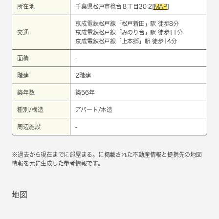
所在地
千葉県松戸市稔台８丁目30-2[
MAP
]
京成電鉄松戸線
「
松戸新田
」駅 徒歩8分
交通
京成電鉄松戸線
「
みのり台
」駅 徒歩11分
京成電鉄松戸線
「
上本郷
」駅 徒歩14分
面積
-
階建
2階建
築年数
築56年
種別/構造
アパート/木造
周辺施設
-
※過去から現在までに部屋まる。に掲載された不動産情報と提携先の地図
情報を元に生成した参考情報です。
地図