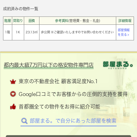
成約済みの物件一覧
階層
間取り
面積
参考賃料
(管理費・敷金・礼金)
詳細情報
部屋情報
1階
1Ｋ
23.13㎡
非公開 ※ご確認いたしますのでお問い合わせください
を見る >
都内最大級7万円以下の格安物件専門店
東京の不動産会社 顧客満足度No.1
Google口コミでお客様からの圧倒的支持を獲得
首都圏全ての物件をお得に紹介可能
部屋まる。で自分にあった部屋を検索