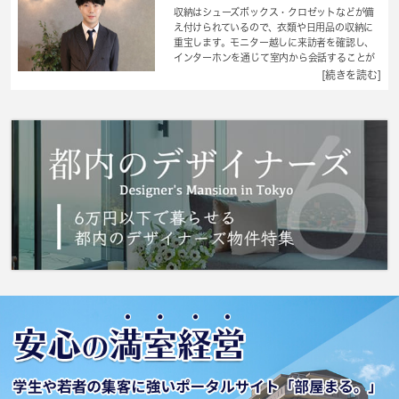
収納はシューズボックス・クロゼットなどが備
え付けられているので、衣類や日用品の収納に
重宝します。モニター越しに来訪者を確認し、
インターホンを通じて室内から会話することが
できます。室内設備はCATV・システムキッチ
[続きを読む]
ン・照明付きなどが揃っているので、快適に過
ごしやすいお部屋になります。女性からの評価
が高い、キッチンスぺースのある物件。多くの
方にご好評をいただいている、清潔感のある賃
貸物件です。アパートタイプのお部屋です。中
野区の住まい探しを 城南コミュニティにお手
伝いさせてください。多種多様な賃貸情報を取
り扱っている当社でなら、きっと素敵な住まい
を見つけることができます。