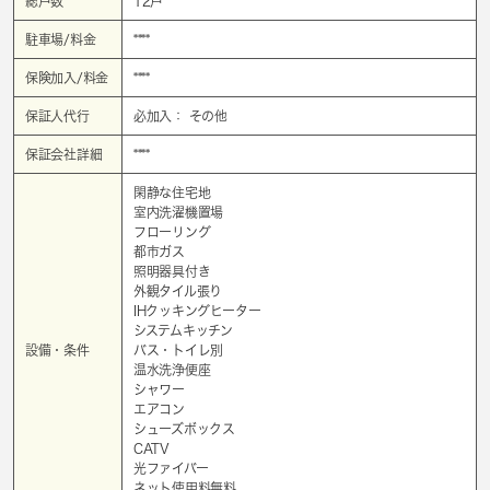
総戸数
12戸
駐車場/料金
****
保険加入/料金
****
保証人代行
必加入： その他
保証会社詳細
****
閑静な住宅地
室内洗濯機置場
フローリング
都市ガス
照明器具付き
外観タイル張り
IHクッキングヒーター
システムキッチン
設備・条件
バス・トイレ別
温水洗浄便座
シャワー
エアコン
シューズボックス
CATV
光ファイバー
ネット使用料無料