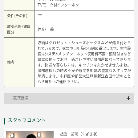
TVモニタ付インターホン
条件(その他)
****
取引形態/賃貸
仲介/一般
区分
収納はクロゼット・シューズボックスなどが備え付けら
れているので、衣類や日用品の収納に重宝します。室内設
備はシステムキッチン・ネット使用料不要・照明付きなど
豊富に揃っており、過ごしやすいお部屋になっておりま
備考
す。快適な暮らしには、キッチンは欠かせませんよね。
お部屋探しの時の不安や疑問を知識の豊富なスタッフが
解消します。中野区や都営大江戸線新江古田付近のこと
なら当社へご連絡下さい。
周辺環境
スタッフコメント
担当：釘崎（くぎざき）