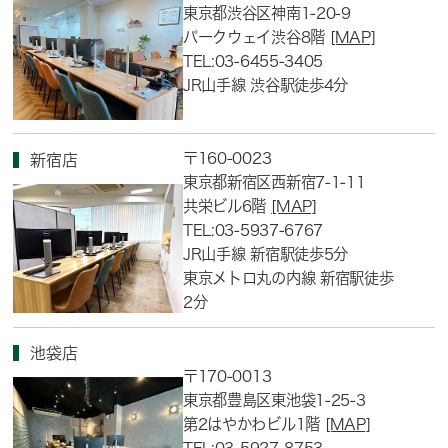
東京都渋谷区神南1-20-9
パークウェイ渋谷8階
[MAP]
TEL:03-6455-3405
JR山手線 渋谷駅徒歩4分
〒160-0023
新宿店
東京都新宿区西新宿7-1-11
共栄ビル6階
[MAP]
TEL:03-5937-6767
JR山手線 新宿駅徒歩5分
東京メトロ丸の内線 新宿駅徒歩
2分
池袋店
〒170-0013
東京都豊島区東池袋1-25-3
第2はやかわビル1階
[MAP]
TEL:03-5927-8753