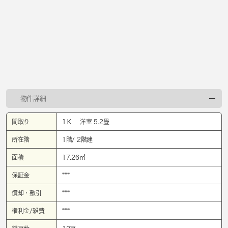
物件詳細
間取り
1Ｋ 洋室 5.2畳
所在階
1階/ 2階建
面積
17.26㎡
保証金
****
償却・敷引
****
権利金/雑費
****