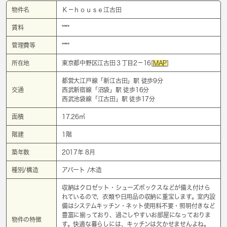
物件名
Ｋ－ｈｏｕｓｅ江古田
賃料
****
管理費等
****
所在地
東京都中野区江古田３丁目2－16[
MAP
]
都営大江戸線「
新江古田
」駅 徒歩9分
交通
西武新宿線「
沼袋
」駅 徒歩16分
西武池袋線「
江古田
」駅 徒歩17分
面積
17.26㎡
階建
1階
築年数
2017年 8月
種別/構造
アパート /木造
収納はクロゼット・シューズボックスなどが備え付けら
れているので、衣類や日用品の収納に重宝します。室内設
備はシステムキッチン・ネット使用料不要・照明付きなど
豊富に揃っており、過ごしやすいお部屋になっておりま
物件の特徴
す。快適な暮らしには、キッチンは欠かせませんよね。