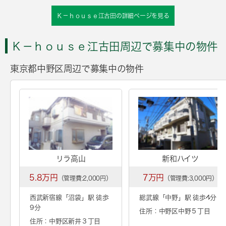
Ｋ－ｈｏｕｓｅ江古田の詳細ページを見る
Ｋ－ｈｏｕｓｅ江古田周辺で募集中の物件
東京都中野区周辺で募集中の物件
リラ高山
新和ハイツ
5.8万円
7万円
（管理費:2,000円）
（管理費:3,000円）
西武新宿線「
沼袋
」駅 徒歩
総武線「
中野
」駅 徒歩4分
9分
住所：中野区中野５丁目
住所：中野区新井３丁目