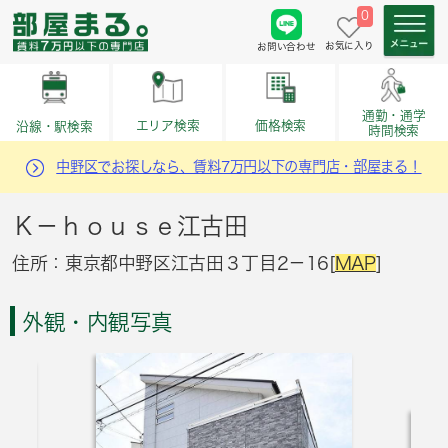
0
お気に入り
お問い合わせ
通勤・通学
価格検索
エリア検索
沿線・駅検索
時間検索
中野区でお探しなら、賃料7万円以下の専門店・部屋まる！
Ｋ－ｈｏｕｓｅ江古田
住所：東京都中野区江古田３丁目2－16[
MAP
]
外観・内観写真