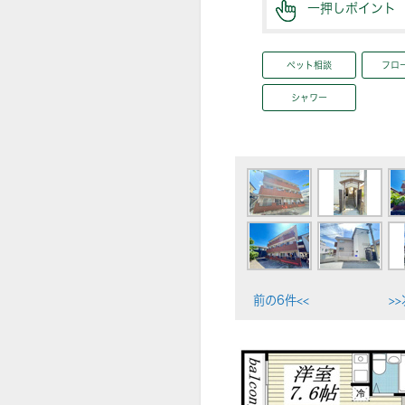
一押しポイント
ペット相談
フロ
シャワー
前の6件<<
>