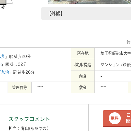
【外観】
情
所在地
埼玉県飯能市大字
飯能
」駅 徒歩20分
能
」駅 徒歩22分
種別/構造
マンション /鉄骨
元加治
」駅 徒歩26分
向き
-
管理費等
****
敷金
****
スタッフコメント
担当：青山(あおやま）