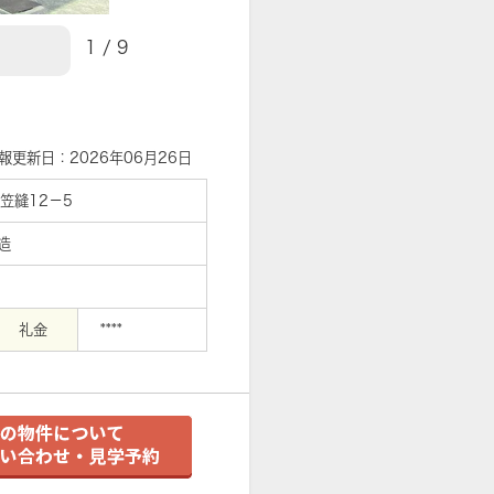
1
/
9
【エントランス】
報更新日：2026年06月26日
笠縫12－5
造
礼金
****