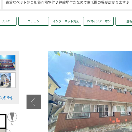
貴重なペット飼育相談可能物件♪駐輪場付きなので生活圏の幅が広がります♪
ーリング
エアコン
インターネット対応
TV付インターホン
駐
>次の6件