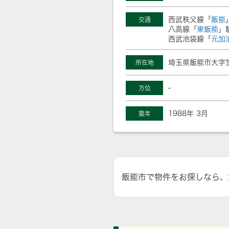
西武秩父線「
飯能
交通
八高線「
東飯能
」
西武池袋線「
元加
埼玉県飯能市大字笠
所在地
-
方位
1988年 3月
築年
飯能市で物件をお探しなら、