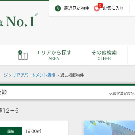
0
最近見た物件
お気に入り
※
エリアから探す
その他検索
AREA
OTHER
ページ
>
ＪＰアパートメント飯能
>
過去掲載物件
飯能
<<顧客満足度N
12－5
19.00㎡
面積