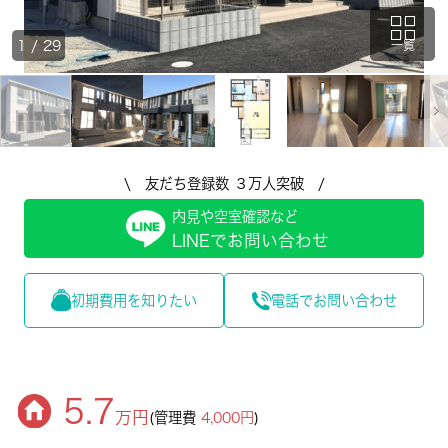
1
/
29
一覧
\ 友だち登録数 ３万人突破 /
内見や空室確認など
LINEでお問い合わせ
初期費用を知りたい
電話でお問い合わせ
5.7
万円
(管理費
4,000円
)