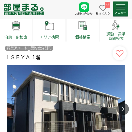
0
お気に入り
お問い合わせ
通勤・通学
価格検索
エリア検索
沿線・駅検索
時間検索
賃貸アパート
契約金分割可
ＩＳＥＹＡ 1階