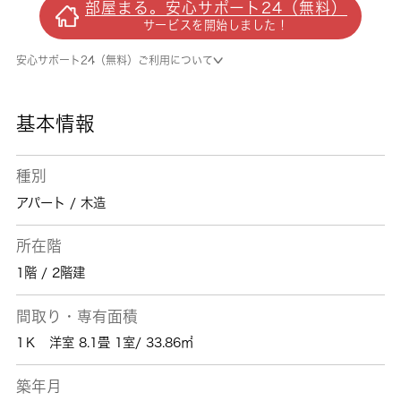
部屋まる。安心サポート24（無料）
分なので、アクセスの良い物件です。日常生活
サービスを開始しました！
で利用頻度の高い水回りだからこそ、使い勝手
のいいシステムキッチン付きの物件を選んでみ
安心サポート24（無料）ご利用について
ませんか。安心して過ごせる住まいを、日高市
にある高麗川周辺でゲットしましょう。住まい
に関する事なら、 城南コミュニティまでご連
基本情報
絡下さい。
種別
アパート / 木造
所在階
1階 / 2階建
間取り・専有面積
1Ｋ 洋室 8.1畳 1室/ 33.86㎡
築年月