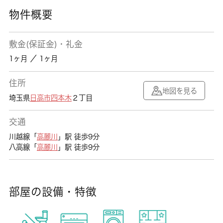
物件概要
敷金(保証金)・礼金
1ヶ月 ／ 1ヶ月
住所
地図を見る
埼玉県
日高市
四本木
２丁目
交通
川越線「
高麗川
」駅 徒歩9分
八高線「
高麗川
」駅 徒歩9分
部屋の設備・特徴