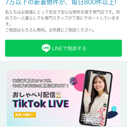
7万以下の新着物件が、毎日800件以上!
保険加入/料金
私たちはお客様にとって安全で安心な物件を探す専門店です。初
めての一人暮らしでも専門スタッフが丁寧にサポートしていきま
有/-
す。
ご相談はもちろん無料。お気軽にご相談ください。
保険名/保険期間
-/-
LINEで相談する
保証人代行
必加入
保証会社詳細
保証人代行サービス保証料・家賃集金サービス手数料 10,000円/
入居時、以降は月額賃料の1％/毎月(入居期間中)
賃貸区分/契約期間
一般/2年
取引形態