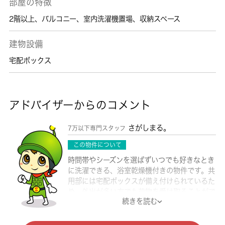
部屋の特徴
2階以上
、
バルコニー
、
室内洗濯機置場
、
収納スペース
建物設備
宅配ボックス
アドバイザーからのコメント
さがしまる。
7万以下専門スタッフ
この物件について
時間帯やシーズンを選ばずいつでも好きなとき
に洗濯できる、浴室乾燥機付きの物件です。共
用部には宅配ボックスが備え付けられているた
め、外出が多い方でも荷物を受け取ることがで
続きを読む
きます。玄関先まで覗き穴を覗きに行かなくて
もインターホン越しに誰が来たのかを確認でき
るので防犯対策につながります。駅まで徒歩9