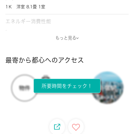
1Ｋ 洋室 8.1畳 1室
エネルギー消費性能
-
もっと見る
断熱性能
-
最寄から都心へのアクセス
目安光熱費
-
所要時間をチェック！
所在階
1階 / 2階建
面積
33.86㎡