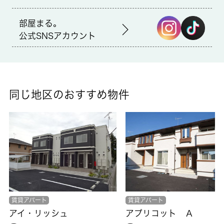
仲介
部屋まる。
公式SNSアカウント
備考
直接会わずにインターホン越しに来訪者を確認できるので、トラ
ブルを事前に回避しやすくなります。浴室乾燥機を設置している
ので、すぐに湿気を除去できてカビや雑菌などの発生が抑えられ
ます。住みやすい環境が嬉しい賃貸物件です。新しい土地での新
同じ地区のおすすめ物件
しい暮らし。日高市エリアや高麗川付近にあるお部屋をお探しな
ら、当社にお任せ下さい。素敵なお部屋をご紹介いたします。
賃貸アパート
賃貸アパート
アイ・リッシュ
アプリコット Ａ