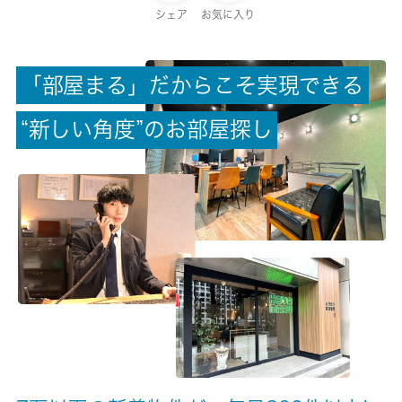
保証金
シェア
お気に入り
0ヶ月
「
部
屋
ま
る
」
だ
か
ら
こ
そ
実
現
で
き
る
償却/敷引
-/-
“
新
し
い
角
度
”
の
お
部
屋
探
し
権利金/雑費
-/-
総戸数
6戸
現状/入居可能日
空家/即時
駐車場/料金
空有/5500円