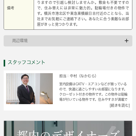
りますので引越し検討しませんか。敷金も不要ですの
備考
で、住み替えには非常に魅力的。駐輪場付きの物件で
す。横浜市港北区や東急東横線日吉付近のことなら、当
社までお気軽にご連絡下さい。あなたに合う素敵なお部
屋がきっと見つかります。
周辺環境
スタッフコメント
担当：中村（なかむら）
室内設備はCATV・エアコンなどが揃っている
ので、快適に過ごしやすいお部屋になります。
クローゼット付きの物件です。この物件は駐輪
場が付いている物件です。住みやすさが満載で
イチオシのアパートはこちらです。こちらは1K
[続きを読む]
の物件です。横浜市港北区エリアや東急東横線
日吉付近で、あなたのニーズに合ったお部屋探
しをお手伝い致します。まずは当社へご連絡を
お待ちしております。