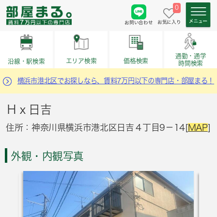
0
お気に入り
お問い合わせ
通勤・通学
価格検索
エリア検索
沿線・駅検索
時間検索
横浜市港北区でお探しなら、賃料7万円以下の専門店・部屋まる！
Ｈｘ日吉
住所：神奈川県横浜市港北区日吉４丁目9－14[
MAP
]
外観・内観写真