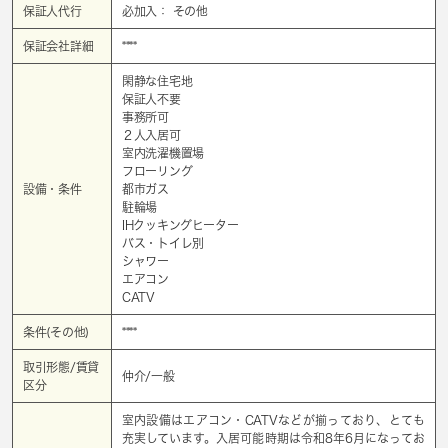
保証人代行
必加入： その他
保証会社詳細
****
閑静な住宅地
保証人不要
事務所可
２人入居可
室内洗濯機置場
フローリング
設備・条件
都市ガス
駐輪場
IHクッキングヒーター
バス・トイレ別
シャワー
エアコン
CATV
条件(その他)
****
取引形態/賃貸
仲介/一般
区分
室内設備はエアコン・CATVなどが揃っており、とても
充実しています。入居可能時期は令和8年6月になってお