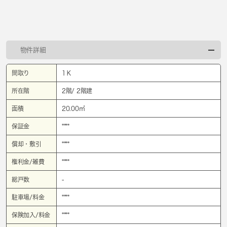
物件詳細
間取り
1Ｋ
所在階
2階/ 2階建
面積
20.00㎡
保証金
****
償却・敷引
****
権利金/雑費
****
総戸数
-
駐車場/料金
****
保険加入/料金
****