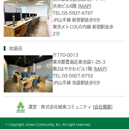
共栄ビル6階
[MAP]
TEL:03-5937-6767
JR山手線 新宿駅徒歩5分
東京メトロ丸の内線 新宿駅徒歩
2分
池袋店
〒170-0013
東京都豊島区東池袋1-25-3
第2はやかわビル1階
[MAP]
TEL:03-5927-8753
JR山手線 池袋駅徒歩5分
運営：株式会社城南コミュニティ [
会社概要
]
© Copyright Jonan Community, Inc. All right reserved.