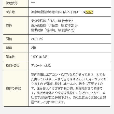
管理費等
****
所在地
神奈川県横浜市港北区日吉４丁目9－14[
MAP
]
東急東横線「
日吉
」駅 徒歩9分
交通
東急東横線「
元住吉
」駅 徒歩21分
横須賀線「
新川崎
」駅 徒歩27分
面積
20.00㎡
階建
2階
築年数
1991年 3月
種別/構造
アパート /木造
室内設備はエアコン・CATVなどが揃っており、とても
充実しています。入居可能時期は令和8年6月になってお
りますので引越し検討しませんか。敷金も不要ですの
物件の特徴
で、住み替えには非常に魅力的。駐輪場付きの物件で
す。横浜市港北区や東急東横線日吉付近のことなら、当
社までお気軽にご連絡下さい。あなたに合う素敵なお部
屋がきっと見つかります。