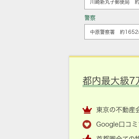
川崎新丸子郵便局 約
警察
中原警察署 約1652
都内最大級7
東京の不動産会
Google口
首都圏全ての