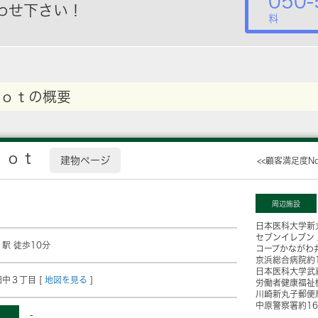
050-
わせ下さい！
料
ｏｔの概要
ｉｏｔ
建物ページ
<<顧客満足度N
周辺施設
日本医科大学新
セブンイレブン
」駅 徒歩10分
コープかながわ
京浜総合病院
約
日本医科大学武
中３丁目 [
地図を見る
]
労働者健康福祉
川崎新丸子郵便
中原警察署
約1
-