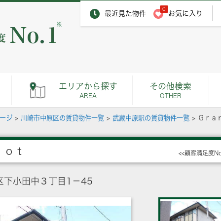
0
最近見た物件
お気に入り
※
エリアから探す
その他検索
AREA
OTHER
ページ
>
川崎市中原区の賃貸物件一覧
>
武蔵中原駅の賃貸物件一覧
>
Ｇｒａ
ｉｏｔ
<<顧客満足度N
下小田中３丁目1－45