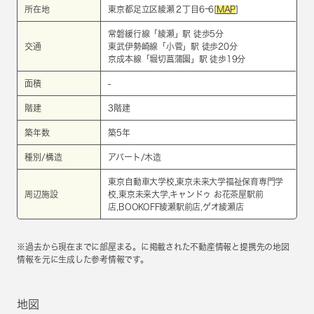
所在地
東京都足立区綾瀬２丁目6ｰ6[
MAP
]
常磐緩行線
「
綾瀬
」駅 徒歩5分
交通
東武伊勢崎線
「
小菅
」駅 徒歩20分
京成本線
「
堀切菖蒲園
」駅 徒歩19分
面積
-
階建
3階建
築年数
築5年
種別/構造
アパート/木造
東京自動車大学校,東京未来大学福祉保育専門学
周辺施設
校,東京未来大学,キャンドゥ お花茶屋駅前
店,BOOKOFF綾瀬駅前店,ゲオ綾瀬店
※過去から現在までに部屋まる。に掲載された不動産情報と提携先の地図
情報を元に生成した参考情報です。
地図