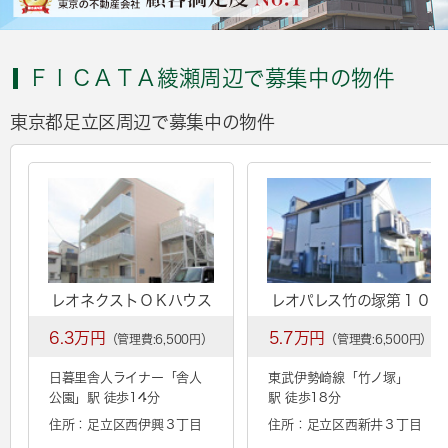
ＦＩＣＡＴＡ綾瀬周辺で募集中の物件
東京都足立区周辺で募集中の物件
レオネクストＯＫハウス
レオパレス竹の塚第１０
6.3万円
5.7万円
（管理費:6,500円）
（管理費:6,500円）
日暮里舎人ライナー「
舎人
東武伊勢崎線「
竹ノ塚
」
公園
」駅 徒歩14分
駅 徒歩18分
住所：足立区西伊興３丁目
住所：足立区西新井３丁目