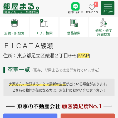
0
お気に入り
お問い合わせ
通勤・通学
価格検索
エリア検索
沿線・駅検索
時間検索
ＦＩＣＡＴＡ綾瀬
住所：東京都足立区綾瀬２丁目6ｰ6[
MAP
]
空室一覧
（現在、部屋まるでは公開されていません）
大家さんに確認することで最新の空室
が出ている場合があります。
こちらの物件が気になる方は、お気軽にお問い合わせ下さい！