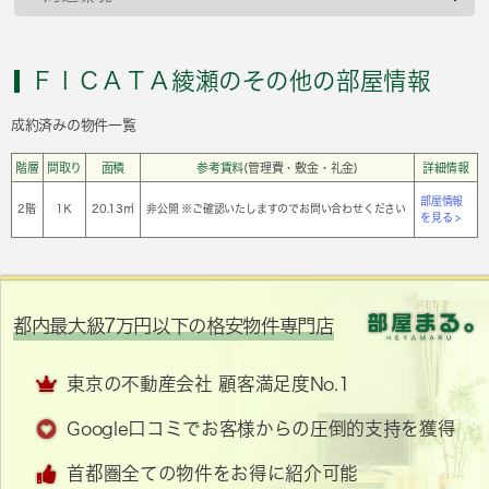
ＦＩＣＡＴＡ綾瀬のその他の部屋情報
成約済みの物件一覧
階層
間取り
面積
参考賃料
(管理費・敷金・礼金)
詳細情報
部屋情報
2階
1Ｋ
20.13㎡
非公開 ※ご確認いたしますのでお問い合わせください
を見る >
都内最大級7万円以下の格安物件専門店
東京の不動産会社 顧客満足度No.1
Google口コミでお客様からの圧倒的支持を獲得
首都圏全ての物件をお得に紹介可能