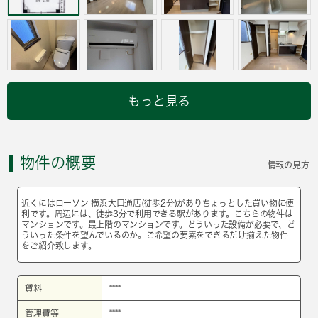
もっと見る
物件の概要
情報の見方
近くにはローソン 横浜大口通店(徒歩2分)がありちょっとした買い物に便
利です。周辺には、徒歩3分で利用できる駅があります。こちらの物件は
マンションです。最上階のマンションです。どういった設備が必要で、ど
ういった条件を望んでいるのか。ご希望の要素をできるだけ揃えた物件
をご紹介致します。
賃料
****
管理費等
****