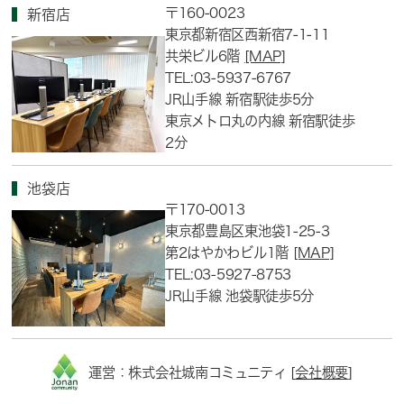
〒160-0023
新宿店
東京都新宿区西新宿7-1-11
共栄ビル6階
[MAP]
TEL:03-5937-6767
JR山手線 新宿駅徒歩5分
東京メトロ丸の内線 新宿駅徒歩
2分
池袋店
〒170-0013
東京都豊島区東池袋1-25-3
第2はやかわビル1階
[MAP]
TEL:03-5927-8753
JR山手線 池袋駅徒歩5分
運営：株式会社城南コミュニティ [
会社概要
]