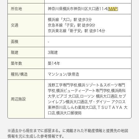
所在地
神奈川県横浜市神奈川区大口通11-4[
MAP
]
横浜線
「
大口
」駅 徒歩3分
交通
京急本線
「
子安
」駅 徒歩9分
京浜東北線
「
新子安
」駅 徒歩14分
面積
-
階建
3階建
築年数
築14年
種別/構造
マンション/鉄骨造
浅野工学専門学校,横浜リゾート＆スポーツ専門
学校,横浜ビューティーアート専門学校,横浜商科
大学,ピアゴ 大口店,ローソン 横浜大口通店,セブ
周辺施設
ンイレブン横浜大口通店,ザ・ダイソー アクロス
東神奈川店,しんわ薬局大口店,ＴＳＵＴＡＹＡ 大
口店,横浜大口郵便局
※過去から現在までに部屋まる。に掲載された不動産情報と提携先の地図
情報を元に生成した参考情報です。