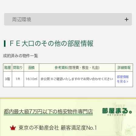
周辺環境
ＦＥ大口のその他の部屋情報
成約済みの物件一覧
階層
間取り
面積
参考賃料
(管理費・敷金・礼金)
詳細情報
部屋情報
3階
1Ｒ
16.10㎡
非公開 ※ご確認いたしますのでお問い合わせください
を見る >
都内最大級7万円以下の格安物件専門店
東京の不動産会社 顧客満足度No.1