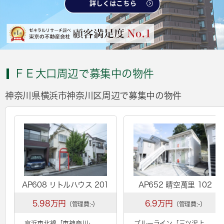
ＦＥ大口周辺で募集中の物件
神奈川県横浜市神奈川区周辺で募集中の物件
AP608 リトルハウス 201
AP652 晴空萬里 102
5.98万円
6.9万円
（管理費:-）
（管理費:-）
京浜東北線「
東神奈川
」
ブルーライン「
三ツ沢上