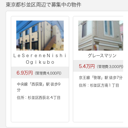
東京都杉並区周辺で募集中の物件
ＬｅＳｅｒｅｎｅＮｉｓｈｉ
グレースマリン
Ｏｇｉｋｕｂｏ
5.4万円
（管理費:3,000円）
6.9万円
（管理費:4,000円）
京王線「
笹塚
」駅 徒歩7分
中央線「
西荻窪
」駅 徒歩9
住所：杉並区方南１丁目
分
住所：杉並区西荻北４丁目