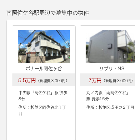
南阿佐ケ谷駅周辺で募集中の物件
ボナール阿佐ヶ谷
リブリ・NS
5.5万円
7万円
（管理費:3,000円）
（管理費:3,000円）
中央線「
阿佐ケ谷
」駅 徒歩
丸ノ内線「
南阿佐ケ谷
」
8分
駅 徒歩15分
住所：杉並区阿佐谷北１丁
住所：杉並区成田東２丁目
目