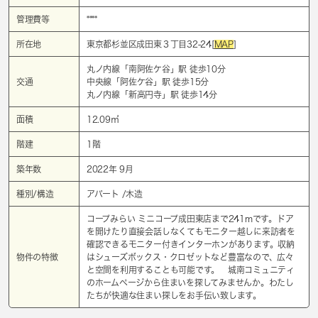
管理費等
****
所在地
東京都杉並区成田東３丁目32-24[
MAP
]
丸ノ内線「
南阿佐ケ谷
」駅 徒歩10分
交通
中央線「
阿佐ケ谷
」駅 徒歩15分
丸ノ内線「
新高円寺
」駅 徒歩14分
面積
12.09㎡
階建
1階
築年数
2022年 9月
種別/構造
アパート /木造
コープみらい ミニコープ成田東店まで241mです。ドア
を開けたり直接会話しなくてもモニター越しに来訪者を
確認できるモニター付きインターホンがあります。収納
物件の特徴
はシューズボックス・クロゼットなど豊富なので、広々
と空間を利用することも可能です。 城南コミュニティ
のホームページから住まいを探してみませんか。わたし
たちが快適な住まい探しをお手伝い致します。