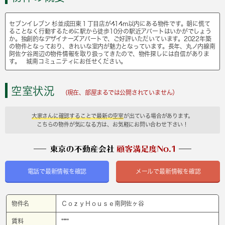
セブンイレブン 杉並成田東１丁目店が414m以内にある物件です。朝に慌て
ることなく行動するために駅から徒歩10分の駅近アパートはいかがでしょう
か。独創的なデザイナーズアパートで、ご好評いただいています。2022年築
の物件となっており、きれいな室内が魅力となっています。長年、丸ノ内線南
阿佐ケ谷周辺の物件情報を取り扱ってきたので、物件探しには自信がありま
す。 城南コミュニティにお任せください。
空室状況
(現在、部屋まるでは公開されていません）
大家さんに確認することで最新の空室
が出ている場合があります。
こちらの物件が気になる方は、お気軽にお問い合わせ下さい！
電話で最新情報を確認
メールで最新情報を確認
物件名
ＣｏｚｙＨｏｕｓｅ南阿佐ヶ谷
賃料
****