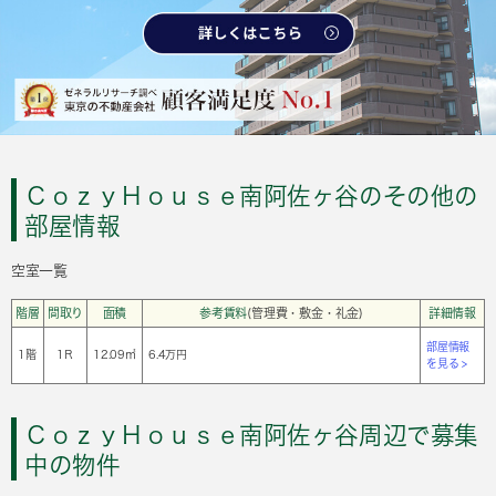
ＣｏｚｙＨｏｕｓｅ南阿佐ヶ谷のその他の
部屋情報
空室一覧
階層
間取り
面積
参考賃料
(管理費・敷金・礼金)
詳細情報
部屋情報
1階
1Ｒ
12.09㎡
6.4万円
を見る >
ＣｏｚｙＨｏｕｓｅ南阿佐ヶ谷周辺で募集
中の物件