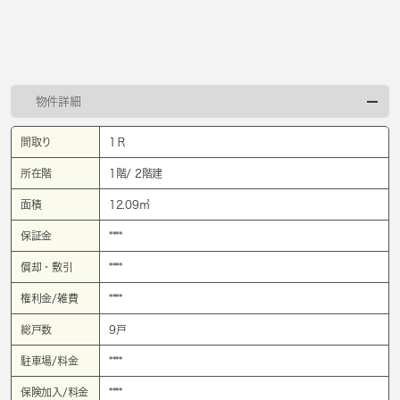
物件詳細
間取り
1Ｒ
所在階
1階/ 2階建
面積
12.09㎡
保証金
****
償却・敷引
****
権利金/雑費
****
総戸数
9戸
駐車場/料金
****
保険加入/料金
****