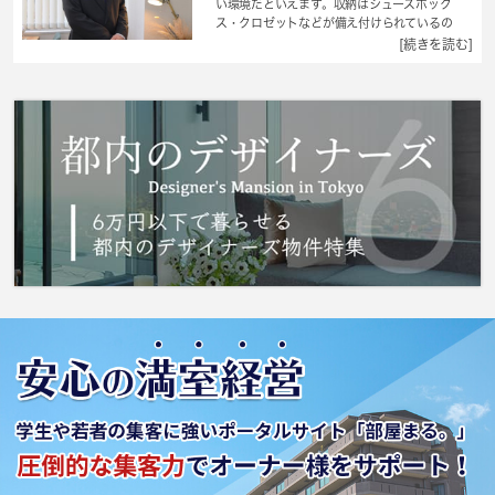
い環境だといえます。収納はシューズボック
ス・クロゼットなどが備え付けられているの
で、衣類や日用品の収納に重宝します。玄関先
[続きを読む]
まで覗き穴を覗きに行かなくてもインターホン
越しに誰が来たのかを確認できます。アパート
タイプのお部屋です。魅力も多い賃貸物件はい
かがでしょうか。フローリング仕様のアパート
です。杉並区の住まい探しを応援する 城南コ
ミュニティ。多くの方に支持される地元の不動
産会社として実績を重ねてきました、住まい探
しのことなら是非当社にお任せ下さい。