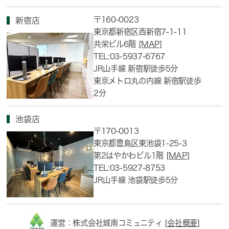
〒160-0023
新宿店
東京都新宿区西新宿7-1-11
共栄ビル6階
[MAP]
TEL:03-5937-6767
JR山手線 新宿駅徒歩5分
東京メトロ丸の内線 新宿駅徒歩
2分
池袋店
〒170-0013
東京都豊島区東池袋1-25-3
第2はやかわビル1階
[MAP]
TEL:03-5927-8753
JR山手線 池袋駅徒歩5分
運営：株式会社城南コミュニティ [
会社概要
]