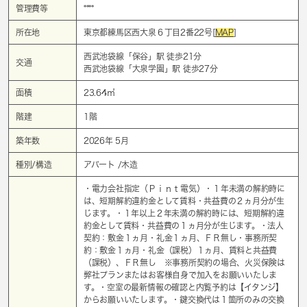
管理費等
****
所在地
東京都練馬区西大泉６丁目2番22号[
MAP
]
西武池袋線「
保谷
」駅 徒歩21分
交通
西武池袋線「
大泉学園
」駅 徒歩27分
面積
23.64㎡
階建
1階
築年数
2026年 5月
種別/構造
アパート /木造
・電力会社指定（Ｐｉｎｔ電気）・１年未満の解約時に
は、短期解約違約金として賃料・共益費の２ヵ月分が生
じます。・１年以上２年未満の解約時には、短期解約違
約金として賃料・共益費の１ヵ月分が生じます。・法人
契約：敷金１ヵ月・礼金１ヵ月、ＦＲ無し・事務所契
約：敷金１ヵ月・礼金（課税）１ヵ月、賃料と共益費
（課税）、ＦＲ無し ※事務所契約の場合、火災保険は
弊社プランまたはお客様自身で加入をお願いいたしま
す。・空室の最新情報の確認と内覧予約は【イタンジ】
からお願いいたします。・鍵交換代は１箇所のみの交換