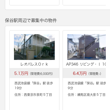
保谷駅周辺で募集中の物件
レオパレスＯｒｋ
AP346 リビング・Ⅰ 103
5.1万円
6.4万円
（管理費:6,000円）
（管理費:-）
西武池袋線「
保谷
」駅 徒歩
西武池袋線「
保谷
」駅 徒歩
19分
9分
住所：西東京市泉町５丁目
住所：練馬区南大泉５丁目