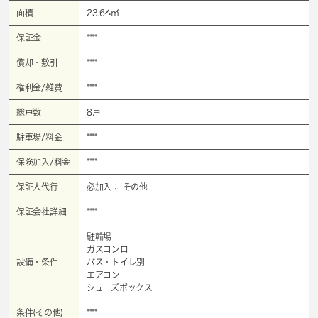
面積
23.64㎡
保証金
****
償却・敷引
****
権利金/雑費
****
総戸数
8戸
駐車場/料金
****
保険加入/料金
****
保証人代行
必加入： その他
保証会社詳細
****
駐輪場
ガスコンロ
設備・条件
バス・トイレ別
エアコン
シューズボックス
条件(その他)
****