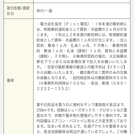
取引形態/賃貸
仲介/一般
区分
・電力会社指定（Ｐｉｎｔ電気）・１年未満の解約時に
は、短期解約違約金として賃料・共益費の２ヵ月分が生
じます。・１年以上２年未満の解約時には、短期解約違
約金として賃料・共益費の１ヵ月分が生じます。・法人
契約：敷金１ヵ月・礼金１ヵ月、ＦＲ無し・事務所契
約：敷金１ヵ月・礼金（課税）１ヵ月、賃料と共益費
（課税）、ＦＲ無し ※事務所契約の場合、火災保険は
弊社プランまたはお客様自身で加入をお願いいたしま
す。・空室の最新情報の確認と内覧予約は【イタンジ】
からお願いいたします。・鍵交換代は１箇所のみの交換
の金額となります。・初回保証料は月額総賃料の５０％
備考
（※事務所利用時は１００％）・担当：栗原（０８０－
２２３２－１３５２）
薬や日用品を買うのに便利なサンワ薬局西大泉店まで、
259mです。収納はシューズボックス・クロゼットなど豊
富なので、衣類や履き物の整理がしやすく便利です。室
内設備はエアコン・バストイレ別など大変充実しており
ます。住まいを求める上で、交通アクセスを重視するな
ら、西武池袋線保谷周辺が適しているでしょう。この機