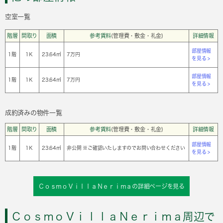
空室一覧
階層
間取り
面積
参考賃料
(管理費・敷金・礼金)
詳細情報
部屋情報
1階
1Ｋ
23.64㎡
7万円
を見る >
部屋情報
1階
1Ｋ
23.64㎡
7万円
を見る >
成約済みの物件一覧
階層
間取り
面積
参考賃料
(管理費・敷金・礼金)
詳細情報
部屋情報
1階
1Ｋ
23.64㎡
非公開 ※ご確認いたしますのでお問い合わせください
を見る >
ＣｏｓｍｏＶｉｌｌａＮｅｒｉｍａの詳細ページを見る
ＣｏｓｍｏＶｉｌｌａＮｅｒｉｍａ周辺で