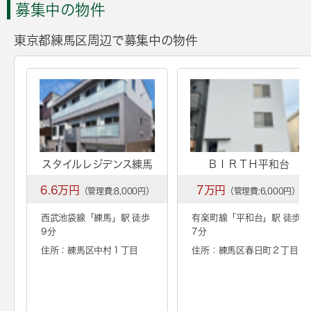
募集中の物件
東京都練馬区周辺で募集中の物件
スタイルレジデンス練馬
ＢＩＲＴＨ平和台
6.6万円
7万円
（管理費:8,000円）
（管理費:6,000円）
西武池袋線「
練馬
」駅 徒歩
有楽町線「
平和台
」駅 徒歩
9分
7分
住所：練馬区中村１丁目
住所：練馬区春日町２丁目