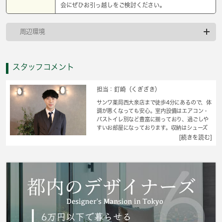
会にぜひお引っ越しをご検討ください。
周辺環境
スタッフコメント
担当：釘崎（くぎざき）
サンワ薬局西大泉店まで徒歩4分にあるので、体
調が悪くなっても安心。室内設備はエアコン・
バストイレ別など豊富に揃っており、過ごしや
すいお部屋になっております。収納はシューズ
ボックス・クロゼットなど豊富なので、衣類や
[続きを読む]
履き物の整理がしやすく便利です。家賃を10万
円以下に抑えることができます。今引っ越しを
お考えの方におすすめなのが、こちらのアパー
トです。防災や保証の心配も不要な新築物件で
日々を充実させてください。快適な暮らしをす
るなら、練馬区の西武池袋線保谷駅エリア近辺
でしょう。こだわり等を、 城南コミュニティ
まで遠慮なくお申し付けください。