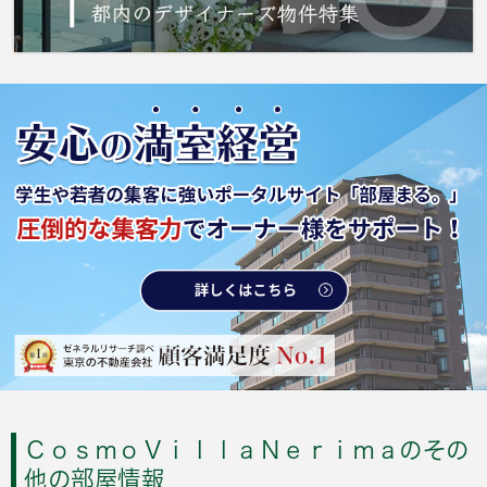
ＣｏｓｍｏＶｉｌｌａＮｅｒｉｍａのその
他の部屋情報