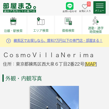
0
お気に入り
お問い合わせ
通勤・通学
価格検索
エリア検索
沿線・駅検索
時間検索
練馬区でお探しなら、賃料7万円以下の専門店・部屋まる！
ＣｏｓｍｏＶｉｌｌａＮｅｒｉｍａ
住所：東京都練馬区西大泉６丁目2番22号[
MAP
]
外観・内観写真