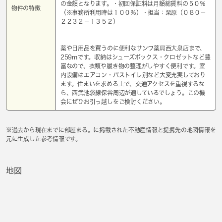
の金額となります。・初回保証料は月額総賃料の５０％
物件の特徴
（※事務所利用時は１００％）・担当：栗原（０８０－
２２３２－１３５２）
薬や日用品を買うのに便利なサンワ薬局西大泉店まで、
259mです。収納はシューズボックス・クロゼットなど豊
富なので、衣類や履き物の整理がしやすく便利です。室
内設備はエアコン・バストイレ別など大変充実しており
ます。住まいを求める上で、交通アクセスを重視するな
ら、西武池袋線保谷周辺が適しているでしょう。この機
会にぜひお引っ越しをご検討ください。
※過去から現在までに部屋まる。に掲載された不動産情報と提携先の地図情報を
元に生成した参考情報です。
地図