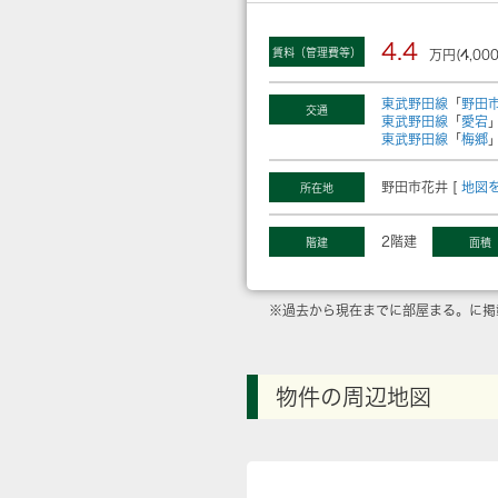
4.4
賃料（管理費等）
万円(4,00
東武野田線
「
野田
交通
東武野田線
「
愛宕
東武野田線
「
梅郷
野田市花井 [
地図
所在地
2階建
階建
面積
※過去から現在までに部屋まる。に掲
物件の周辺地図