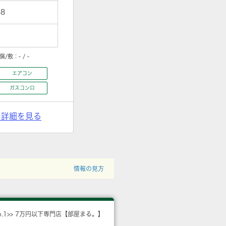
8
償/敷：
- / -
エアコン
ガスコンロ
> 詳細を見る
情報の見方
o.1>> 7万円以下専門店【部屋まる。】