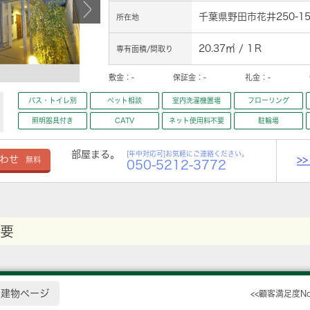
千葉県野田市花井250-15
所在地
20.37㎡ / 1Ｒ
専有面積/間取り
敷金：
-
保証金：
-
礼金：
-
バス・トイレ別
ペット相談
室内洗濯機置場
フローリング
照明器具付き
CATV
ネット使用料不要
駐輪場
部屋まる。
[年中対応可]お気軽にご連絡ください。
>
わせ
無料
050-5212-3772
要
建物ページ
<<顧客満足度N