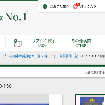
0
最近見た物件
お気に入り
※
エリアから探す
その他検索
AREA
OTHER
ページ
>
野田市の賃貸物件一覧
>
野田市駅の賃貸物件一覧
>
Ｃａｓｉｔａ野
<<顧客満足度N
-158