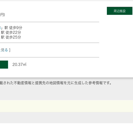
周辺施設
0円)
市
」駅 徒歩9分
」駅 徒歩22分
」駅 徒歩25分
を見る
]
20.37㎡
載された不動産情報と提携先の地図情報を元に生成した参考情報です。