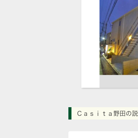
Ｃａｓｉｔａ野田の説