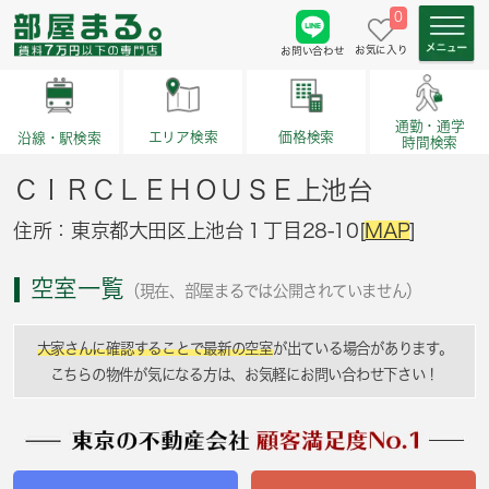
0
お気に入り
お問い合わせ
通勤・通学
価格検索
エリア検索
沿線・駅検索
時間検索
ＣＩＲＣＬＥＨＯＵＳＥ上池台
住所：東京都大田区上池台１丁目28-10[
MAP
]
空室一覧
（現在、部屋まるでは公開されていません）
大家さんに確認することで最新の空室
が出ている場合があります。
こちらの物件が気になる方は、お気軽にお問い合わせ下さい！