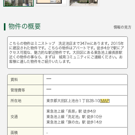
物件の概要
情報の見方
こちらの物件はミニストップ 洗足池店まで347mにあります。2015年
に建設された物件です。こちらの物件はアパートです。徒歩4分で駅にア
クセス可能な、魅力的な駅近物件です。大田区にある東急池上線長原駅
近くの物件の事なら、まずは 城南コミュニティにご連絡ください。お
客様に適した物件をご紹介いたします。
賃料
****
管理費等
****
所在地
東京都大田区上池台１丁目28-10[
MAP
]
東急池上線
「
長原
」駅 徒歩4分
交通
東急池上線
「
洗足池
」駅 徒歩10分
東急池上線
「
旗の台
」駅 徒歩14分
面積
-