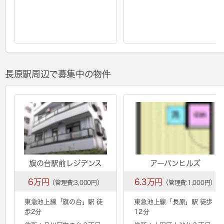
長原駅周辺で募集中の物件
旗の台駅前レジデンス
アーバンヒルズ
6万円
6.3万円
（管理費:3,000円）
（管理費:1,000円）
東急池上線「
旗の台
」駅 徒
東急池上線「
長原
」駅 徒歩
歩2分
12分