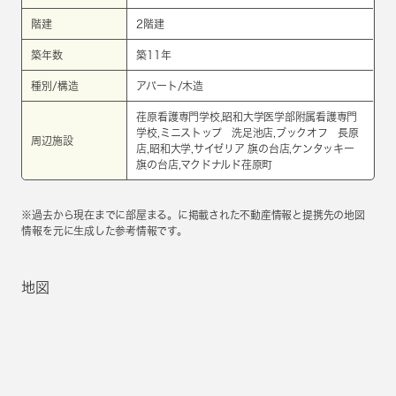
階建
2階建
築年数
築11年
種別/構造
アパート/木造
荏原看護専門学校,昭和大学医学部附属看護専門
学校,ミニストップ 洗足池店,ブックオフ 長原
周辺施設
店,昭和大学,サイゼリア 旗の台店,ケンタッキー
旗の台店,マクドナルド荏原町
※過去から現在までに部屋まる。に掲載された不動産情報と提携先の地図
情報を元に生成した参考情報です。
地図