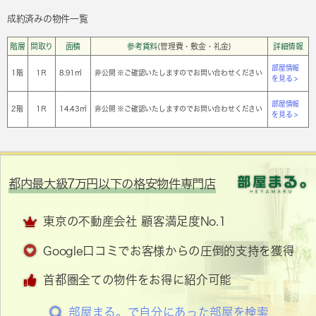
成約済みの物件一覧
階層
間取り
面積
参考賃料
(管理費・敷金・礼金)
詳細情報
部屋情報
1階
1Ｒ
8.91㎡
非公開 ※ご確認いたしますのでお問い合わせください
を見る >
部屋情報
2階
1Ｒ
14.43㎡
非公開 ※ご確認いたしますのでお問い合わせください
を見る >
都内最大級7万円以下の格安物件専門店
東京の不動産会社 顧客満足度No.1
Google口コミでお客様からの圧倒的支持を獲得
首都圏全ての物件をお得に紹介可能
部屋まる。で自分にあった部屋を検索